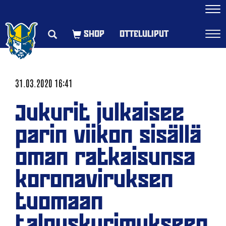
Navi
OTTELULIPUT
Navi
31.03.2020 16:41
Jukurit julkaisee
parin viikon sisällä
oman ratkaisunsa
koronaviruksen
tuomaan
talouskurimukseen