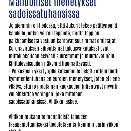
Mahdolliset menetykset
sadoissatuhansissa
Jo aiemmin oli tiedossa, että Jukurit tekee päättyneellä
kaudella jonkin verran tappiota, mutta tappion
paikkaamisesta vastuun kantavat suurimmat omistajat.
Koronaviruksen aiheuttamat talousvaikutukset ovat
mittaluokaltaan selvästi suuremmat ja muuttavat näin
lähitulevaisuuden näkymiä huomattavasti.
- Pelkästään yksi tyhjille katsomoille pelattu ottelu tuotti
kymmenientuhansien eurojen menetykset, joten ei liene
yllätys, että jo muutaman kuukauden hiljentynyt myynti
voi aiheuttaa vahingon, joka mitataan
sadoissatuhansissa, Viitikko laskee.
Viitikon mukaan toimenpiteistä talouden
tasapainottamiseksi tiedotetaan tarkemmin parin viikon