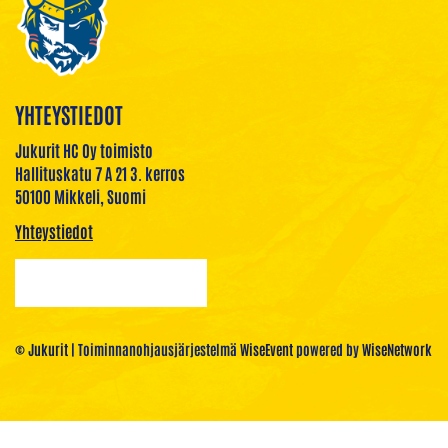
YHTEYSTIEDOT
Jukurit HC Oy toimisto
Hallituskatu 7 A 21 3. kerros
50100 Mikkeli, Suomi
Yhteystiedot
© Jukurit
| Toiminnanohjausjärjestelmä
WiseEvent
powered by
WiseNetwork