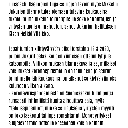
runsaasti. Useimpien Liiga-seurojen tavoin myös Mikkelin
Jukurien tilanne tulee olemaan tulevina kuukausina
tukala, mutta oikeilla toimenpiteillä sekä kannattajien ja
yritysten tuella ei mahdoton, sanoo Jukurien hallituksen
jäsen
Heikki Viitikko
.
Tapahtumien kiihtyvä vyöry alkoi torstaina 12.3.2020,
jolloin Jukurit pelasi kauden viimeisen ottelun tyhjille
katsomoille. Viitikon mukaan tilannekuva ja se, millaiset
vaikutukset koronaepidemialla on taloudelle ja seuran
toiminnalle lähikuukausina, on alkanut selkiytyä viimeksi
kuluneen viikon aikana.
- Koronaviruspandemiasta on Suomessakin tullut paitsi
runsaasti inhimillistä huolta aiheuttava asia, myös
”talousepidemia”, minkä seurauksena yritysten myynti
on joko laskenut tai jopa romahtanut. Monet yritykset
suojelevat tällä hetkellä kassaansa kaikin keinoin,