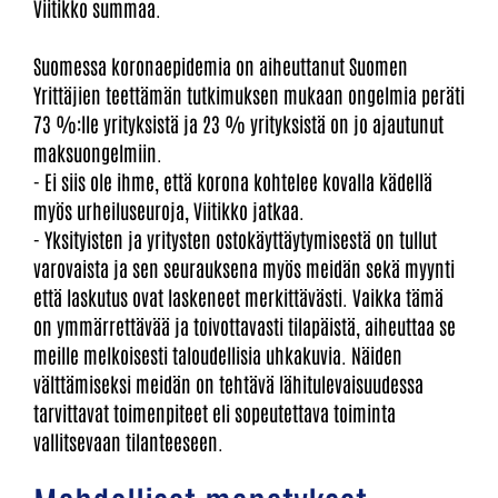
Viitikko summaa.
Suomessa koronaepidemia on aiheuttanut Suomen
Yrittäjien teettämän tutkimuksen mukaan ongelmia peräti
73 %:lle yrityksistä ja 23 % yrityksistä on jo ajautunut
maksuongelmiin.
- Ei siis ole ihme, että korona kohtelee kovalla kädellä
myös urheiluseuroja, Viitikko jatkaa.
- Yksityisten ja yritysten ostokäyttäytymisestä on tullut
varovaista ja sen seurauksena myös meidän sekä myynti
että laskutus ovat laskeneet merkittävästi. Vaikka tämä
on ymmärrettävää ja toivottavasti tilapäistä, aiheuttaa se
meille melkoisesti taloudellisia uhkakuvia. Näiden
välttämiseksi meidän on tehtävä lähitulevaisuudessa
tarvittavat toimenpiteet eli sopeutettava toiminta
vallitsevaan tilanteeseen.