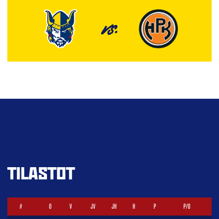
VS.
TILASTOT
#
O
V
JV
JH
H
P
P/O