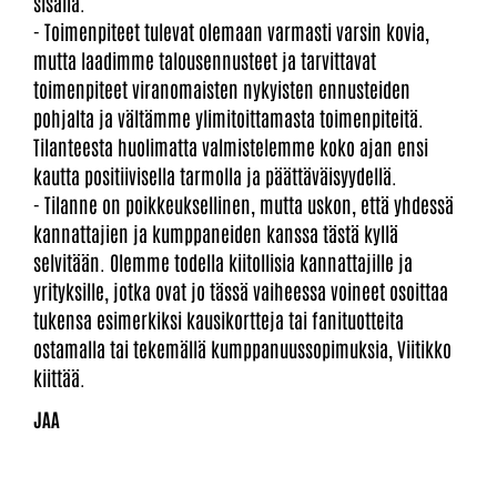
sisällä.
- Toimenpiteet tulevat olemaan varmasti varsin kovia,
mutta laadimme talousennusteet ja tarvittavat
toimenpiteet viranomaisten nykyisten ennusteiden
pohjalta ja vältämme ylimitoittamasta toimenpiteitä.
Tilanteesta huolimatta valmistelemme koko ajan ensi
kautta positiivisella tarmolla ja päättäväisyydellä.
- Tilanne on poikkeuksellinen, mutta uskon, että yhdessä
kannattajien ja kumppaneiden kanssa tästä kyllä
selvitään. Olemme todella kiitollisia kannattajille ja
yrityksille, jotka ovat jo tässä vaiheessa voineet osoittaa
tukensa esimerkiksi kausikortteja tai fanituotteita
ostamalla tai tekemällä kumppanuussopimuksia, Viitikko
kiittää.