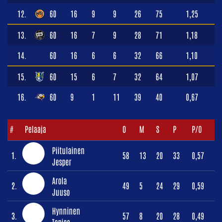
12.
60
16
9
9
26
75
1,25
13.
60
16
7
9
28
71
1,18
14.
60
16
6
6
32
66
1,10
15.
60
15
6
7
32
64
1,07
16.
60
9
1
11
39
40
0,67
#
Pelaaja
O
M
S
P
P/O
Piitulainen
1.
58
13
20
33
0,57
Jesper
Arola
2.
49
5
24
29
0,59
Juuso
Hynninen
3.
57
8
20
28
0,49
Topias