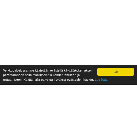
Verkkopalvelussamme käytetään evästeitä käyttäjäkokemuksen
Ok
parantamiseen sekä markkinoinnin kohdentamiseen ja
mittaamiseen. Käyttämällä palvelua hyväksyt evästeiden käytön.
Lue lisää