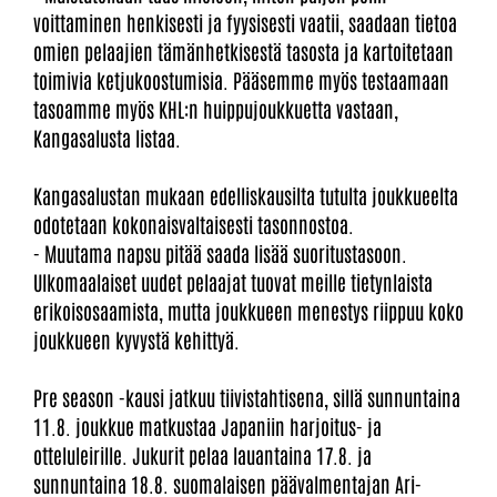
voittaminen henkisesti ja fyysisesti vaatii, saadaan tietoa
omien pelaajien tämänhetkisestä tasosta ja kartoitetaan
toimivia ketjukoostumisia. Pääsemme myös testaamaan
tasoamme myös KHL:n huippujoukkuetta vastaan,
Kangasalusta listaa.
Kangasalustan mukaan edelliskausilta tutulta joukkueelta
odotetaan kokonaisvaltaisesti tasonnostoa.
- Muutama napsu pitää saada lisää suoritustasoon.
Ulkomaalaiset uudet pelaajat tuovat meille tietynlaista
erikoisosaamista, mutta joukkueen menestys riippuu koko
joukkueen kyvystä kehittyä.
Pre season -kausi jatkuu tiivistahtisena, sillä sunnuntaina
11.8. joukkue matkustaa Japaniin harjoitus- ja
otteluleirille. Jukurit pelaa lauantaina 17.8. ja
sunnuntaina 18.8. suomalaisen päävalmentajan Ari-