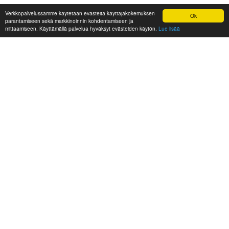
Verkkopalvelussamme käytetään evästeitä käyttäjäkokemuksen
Ok
parantamiseen sekä markkinoinnin kohdentamiseen ja
mittaamiseen. Käyttämällä palvelua hyväksyt evästeiden käytön.
Lue lisää