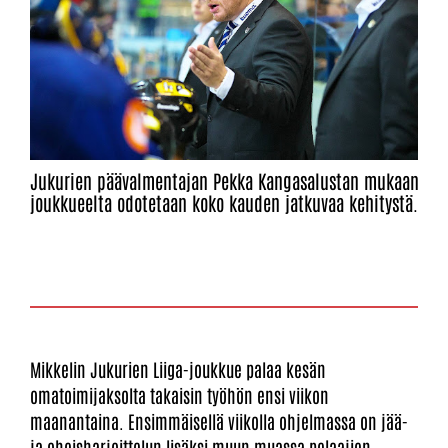
Jukurien päävalmentajan Pekka Kangasalustan mukaan
joukkueelta odotetaan koko kauden jatkuvaa kehitystä.
Mikkelin Jukurien Liiga-joukkue palaa kesän
omatoimijaksolta takaisin työhön ensi viikon
maanantaina. Ensimmäisellä viikolla ohjelmassa on jää-
ja oheisharjoittelun lisäksi muun muassa pelaajien