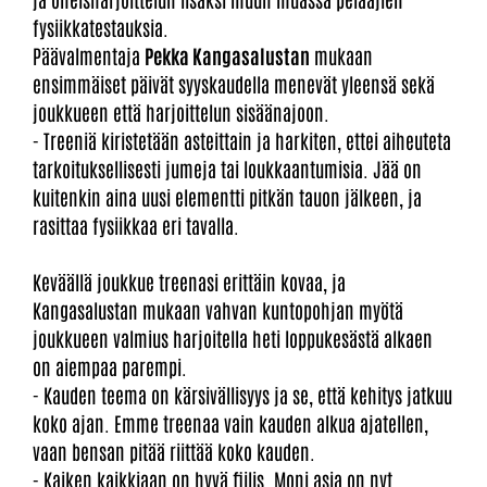
fysiikkatestauksia.
Päävalmentaja
Pekka Kangasalustan
mukaan
ensimmäiset päivät syyskaudella menevät yleensä sekä
joukkueen että harjoittelun sisäänajoon.
- Treeniä kiristetään asteittain ja harkiten, ettei aiheuteta
tarkoituksellisesti jumeja tai loukkaantumisia. Jää on
kuitenkin aina uusi elementti pitkän tauon jälkeen, ja
rasittaa fysiikkaa eri tavalla.
Keväällä joukkue treenasi erittäin kovaa, ja
Kangasalustan mukaan vahvan kuntopohjan myötä
joukkueen valmius harjoitella heti loppukesästä alkaen
on aiempaa parempi.
- Kauden teema on kärsivällisyys ja se, että kehitys jatkuu
koko ajan. Emme treenaa vain kauden alkua ajatellen,
vaan bensan pitää riittää koko kauden.
- Kaiken kaikkiaan on hyvä fiilis. Moni asia on nyt