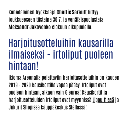
Kanadalainen hyökkääjä
Charlie Sarault
liittyy
joukkueeseen tiistaina 30.7. ja venäläispuolustaja
Aleksandr Jakovenko
elokuun alkupuolella.
Harjoitusotteluihin kausarilla
ilmaiseksi - irtoliput puoleen
hintaan!
Ikioma Areenalla pelattaviin harjoitusotteluihin on kauden
2019 - 2020 kausikortilla vapaa pääsy. Irtoliput ovat
puoleen hintaan, alkaen vain 6 euroa! Kausikortit ja
harjoitusotteluiden irtoliput ovat myynnissä
Lippu.fi:ssä
ja
Jukurit Shopissa kauppakeskus Stellassa!