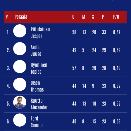
#
Pelaaja
O
M
S
P
P/O
Piitulainen
1.
58
13
20
33
0,57
Jesper
Arola
2.
49
5
24
29
0,59
Juuso
Hynninen
3.
57
8
20
28
0,49
Topias
Olsen
4.
44
14
9
23
0,52
Thomas
Ruuttu
5.
44
13
10
23
0,52
Alexander
Ford
6.
40
8
15
23
0,58
Connor