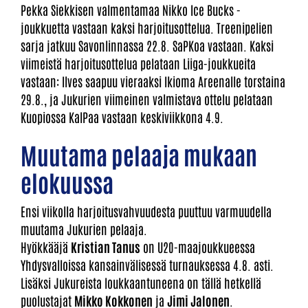
Pekka Siekkisen valmentamaa Nikko Ice Bucks -
joukkuetta vastaan kaksi harjoitusottelua. Treenipelien
sarja jatkuu Savonlinnassa 22.8. SaPKoa vastaan. Kaksi
viimeistä harjoitusottelua pelataan Liiga-joukkueita
vastaan: Ilves saapuu vieraaksi Ikioma Areenalle torstaina
29.8., ja Jukurien viimeinen valmistava ottelu pelataan
Kuopiossa KalPaa vastaan keskiviikkona 4.9.
Muutama pelaaja mukaan
elokuussa
Ensi viikolla harjoitusvahvuudesta puuttuu varmuudella
muutama Jukurien pelaaja.
Hyökkääjä
Kristian Tanus
on U20-maajoukkueessa
Yhdysvalloissa kansainvälisessä turnauksessa 4.8. asti.
Lisäksi Jukureista loukkaantuneena on tällä hetkellä
puolustajat
Mikko Kokkonen
ja
Jimi Jalonen
.