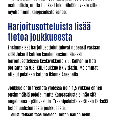
mahdollista, mutta tulokset toki nähdään vasta sitten
myöhemmin, Kangasalusta sanoo.
Harjoitusotteluista lisää
tietoa joukkueesta
Ensimmäiset harjoitusottelut tulevat nopeasti vastaan,
sillä Jukurit kohtaa kauden ensimmäisessä
harjoitusottelussa keskiviikkona 7.8. KalPan ja heti
perjantaina 9.8. KHL-joukkue HK Vitjazin. Molemmat
ottelut pelataan kotona Ikioma Areenalla.
Joukkue ehtii treenata yhdessä noin 1,5 viikkoa ennen
ensimmäisiä pelejä, mutta Kangasalusta ei näe sitä
ongelmana – päinvastoin. Treenipeleistä kerätään tärkeää
tietoa uudistuneesta joukkueesta.
- Muistutellaan taas mieleen, miten paljon pelin