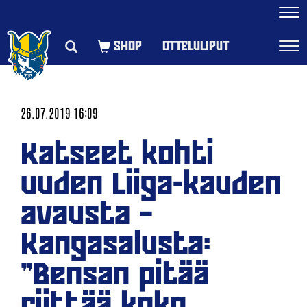
Navi
OTTELULIPUT
Navi
26.07.2019 16:09
Katseet kohti
uuden Liiga-kauden
avausta –
Kangasalusta:
”Bensan pitää
riittää koko