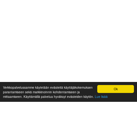
Verkkopalvelussamme käytetään evästeitä käyttäjäkokemuksen
Ok
parantamiseen sekä markkinoinnin kohdentamiseen ja
mittaamiseen. Käyttämällä palvelua hyväksyt evästeiden käytön.
Lue lisää