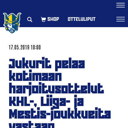
Navi
OTTELULIPUT
Navi
17.05.2019 10:00
Jukurit pelaa
kotimaan
harjoitusottelut
KHL-, Liiga- ja
Mestis-joukkueita
vastaan