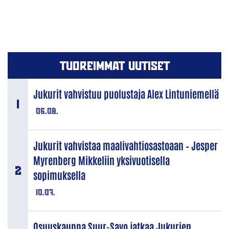
TUOREIMMAT UUTISET
Jukurit vahvistuu puolustaja Alex Lintuniemellä
06.08.
Jukurit vahvistaa maalivahtiosastoaan – Jesper
Myrenberg Mikkeliin yksivuotisella
sopimuksella
10.07.
Osuuskauppa Suur-Savo jatkaa Jukurien