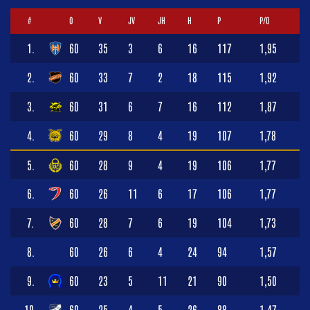
#
O
V
JV
JH
H
P
P/O
1.
60
35
3
6
16
117
1,95
2.
60
33
7
2
18
115
1,92
3.
60
31
6
7
16
112
1,87
4.
60
29
8
4
19
107
1,78
5.
60
28
9
4
19
106
1,77
6.
60
26
11
6
17
106
1,77
7.
60
28
7
6
19
104
1,73
8.
60
26
6
4
24
94
1,57
9.
60
23
5
11
21
90
1,50
10.
60
25
4
5
26
88
1,47