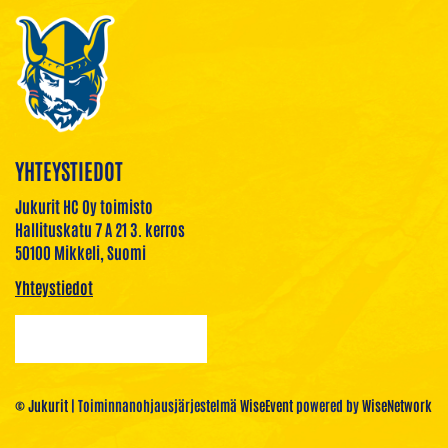
YHTEYSTIEDOT
Jukurit HC Oy toimisto
Hallituskatu 7 A 21 3. kerros
50100 Mikkeli, Suomi
Yhteystiedot
© Jukurit
| Toiminnanohjausjärjestelmä
WiseEvent
powered by
WiseNetwork