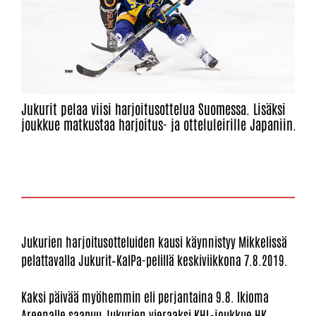
Jukurit pelaa viisi harjoitusottelua Suomessa. Lisäksi
joukkue matkustaa harjoitus- ja otteluleirille Japaniin.
Jukurien harjoitusotteluiden kausi käynnistyy Mikkelissä
pelattavalla Jukurit–KalPa-pelillä keskiviikkona 7.8.2019.
Kaksi päivää myöhemmin eli perjantaina 9.8. Ikioma
Areenalle saapuu Jukurien vieraaksi KHL-joukkue HK