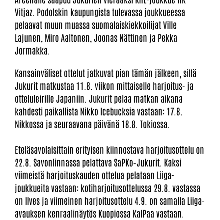
Vitjaz. Podolskin kaupungista tulevassa joukkueessa
pelaavat muun muassa suomalaiskiekkoilijat Ville
Lajunen, Miro Aaltonen, Joonas Nättinen ja Pekka
Jormakka.
Kansainväliset ottelut jatkuvat pian tämän jälkeen, sillä
Jukurit matkustaa 11.8. viikon mittaiselle harjoitus- ja
otteluleirille Japaniin. Jukurit pelaa matkan aikana
kahdesti paikallista Nikko Icebucksia vastaan: 17.8.
Nikkossa ja seuraavana päivänä 18.8. Tokiossa.
Eteläsavolaisittain erityisen kiinnostava harjoitusottelu on
22.8. Savonlinnassa pelattava SaPKo–Jukurit. Kaksi
viimeistä harjoituskauden ottelua pelataan Liiga-
joukkueita vastaan: kotiharjoitusottelussa 29.8. vastassa
on Ilves ja viimeinen harjoitusottelu 4.9. on samalla Liiga-
avauksen kenraalinäytös Kuopiossa KalPaa vastaan.