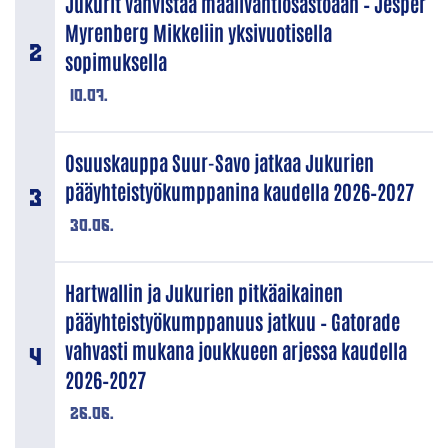
Jukurit vahvistaa maalivahtiosastoaan – Jesper
Myrenberg Mikkeliin yksivuotisella
sopimuksella
10.07.
Osuuskauppa Suur-Savo jatkaa Jukurien
pääyhteistyökumppanina kaudella 2026–2027
30.06.
Hartwallin ja Jukurien pitkäaikainen
pääyhteistyökumppanuus jatkuu – Gatorade
vahvasti mukana joukkueen arjessa kaudella
2026–2027
26.06.