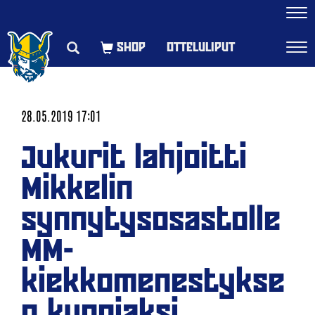
Navi
OTTELULIPUT
Navi
28.05.2019 17:01
Jukurit lahjoitti
Mikkelin
synnytysosastolle
MM-
kiekkomenestykse
n kunniaksi