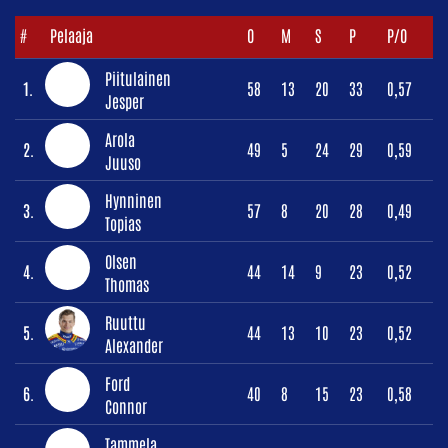
#
Pelaaja
O
M
S
P
P/O
Piitulainen
1.
58
13
20
33
0,57
Jesper
Arola
2.
49
5
24
29
0,59
Juuso
Hynninen
3.
57
8
20
28
0,49
Topias
Olsen
4.
44
14
9
23
0,52
Thomas
Ruuttu
5.
44
13
10
23
0,52
Alexander
Ford
6.
40
8
15
23
0,58
Connor
Tammela