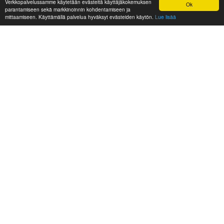
Verkkopalvelussamme käytetään evästeitä käyttäjäkokemuksen
Ok
parantamiseen sekä markkinoinnin kohdentamiseen ja
mittaamiseen. Käyttämällä palvelua hyväksyt evästeiden käytön.
Lue lisää