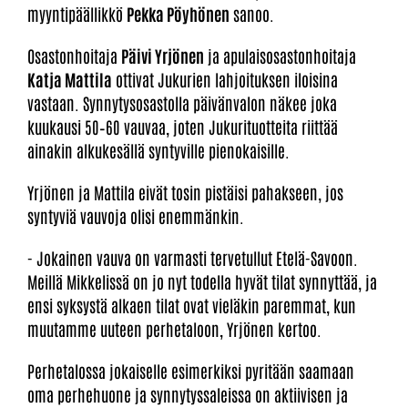
myyntipäällikkö
Pekka Pöyhönen
sanoo.
Osastonhoitaja
Päivi Yrjönen
ja apulaisosastonhoitaja
Katja Mattila
ottivat Jukurien lahjoituksen iloisina
vastaan. Synnytysosastolla päivänvalon näkee joka
kuukausi 50–60 vauvaa, joten Jukurituotteita riittää
ainakin alkukesällä syntyville pienokaisille.
Yrjönen ja Mattila eivät tosin pistäisi pahakseen, jos
syntyviä vauvoja olisi enemmänkin.
- Jokainen vauva on varmasti tervetullut Etelä-Savoon.
Meillä Mikkelissä on jo nyt todella hyvät tilat synnyttää, ja
ensi syksystä alkaen tilat ovat vieläkin paremmat, kun
muutamme uuteen perhetaloon, Yrjönen kertoo.
Perhetalossa jokaiselle esimerkiksi pyritään saamaan
oma perhehuone ja synnytyssaleissa on aktiivisen ja