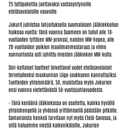
25 tuttipakettia jaettavaksi vastasyntyneille
eteläsavolaisille vauvoille.
Jukurit juhlistaa lahjoituksella suomalaisen jääkiekkoilun
huikeaa vuotta: tänä vuonna Suomeen on tullut alle 18-
vuotiaiden tyttöjen MM-pronssi, naisten MM-hopea, alle
20-vuotiaiden poikien maailmanmestaruus ja viime
sunnuntaista asti juhlittu miesten jääkiekon MM-kulta.
Sini-keltaiset tuotteet toivottavat uudet eteläsavolaiset
tervetulleeksi maakunnan Liiga-joukkueen kannattajiksi.
Tuotteiden yhteismäärä, 50, muistuttaa myös Jukurien
ensi vuonna vietettävästä 50-vuotisjuhlavuodesta.
- Tänä keväänä jääkiekossa on osoitettu, kuinka hyvällä
yhteishengellä ja yhdessä yrittämisellä päästään pitkälle.
Samanlaista henkeä tarvitaan nyt myös Etelä-Savossa, ja
siitä haluamme viestiä kaikenikäisille, Jukurien