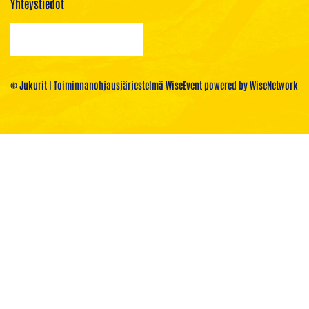
Yhteystiedot
© Jukurit
| Toiminnanohjausjärjestelmä
WiseEvent
powered by
WiseNetwork