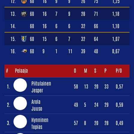
12.
60
16
9
9
26
75
1,25
13.
60
16
7
9
28
71
1,18
14.
60
16
6
6
32
66
1,10
15.
60
15
6
7
32
64
1,07
16.
60
9
1
11
39
40
0,67
#
Pelaaja
O
M
S
P
P/O
Piitulainen
1.
58
13
20
33
0,57
Jesper
Arola
2.
49
5
24
29
0,59
Juuso
Hynninen
3.
57
8
20
28
0,49
Topias