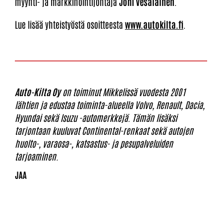
myynti- ja markkinointijohtaja
Joni Vesalainen
.
Lue lisää yhteistyöstä osoitteesta
www.autokilta.fi
.
Auto-Kilta Oy
on toiminut Mikkelissä vuodesta 2001
lähtien ja edustaa toiminta-alueella Volvo, Renault, Dacia,
Hyundai sekä Isuzu -automerkkejä. Tämän lisäksi
tarjontaan kuuluvat Continental-renkaat sekä autojen
huolto-, varaosa-, katsastus- ja pesupalveluiden
tarjoaminen.