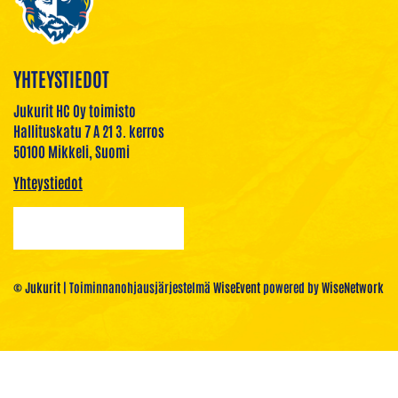
YHTEYSTIEDOT
Jukurit HC Oy toimisto
Hallituskatu 7 A 21 3. kerros
50100 Mikkeli, Suomi
Yhteystiedot
© Jukurit
| Toiminnanohjausjärjestelmä
WiseEvent
powered by
WiseNetwork