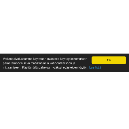
Verkkopalvelussamme käytetään evästeitä käyttäjäkokemuksen
Ok
parantamiseen sekä markkinoinnin kohdentamiseen ja
mittaamiseen. Käyttämällä palvelua hyväksyt evästeiden käytön.
Lue lisää