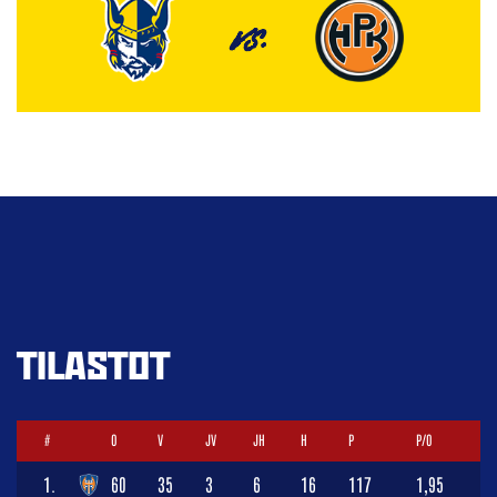
VS.
TILASTOT
#
O
V
JV
JH
H
P
P/O
1.
60
35
3
6
16
117
1,95