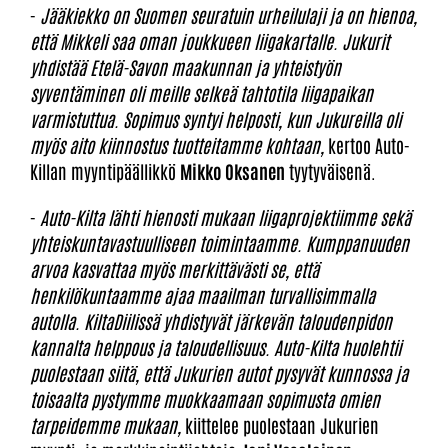
-
Jääkiekko on Suomen seuratuin urheilulaji ja on hienoa,
että Mikkeli saa oman joukkueen liigakartalle. Jukurit
yhdistää Etelä-Savon maakunnan ja yhteistyön
syventäminen oli meille selkeä tahtotila liigapaikan
varmistuttua. Sopimus syntyi helposti, kun Jukureilla oli
myös aito kiinnostus tuotteitamme kohtaan,
kertoo Auto-
Killan myyntipäällikkö
Mikko Oksanen
tyytyväisenä.
-
Auto-Kilta lähti hienosti mukaan liigaprojektiimme sekä
yhteiskuntavastuulliseen toimintaamme. Kumppanuuden
arvoa kasvattaa myös merkittävästi se, että
henkilökuntaamme ajaa maailman turvallisimmalla
autolla. KiltaDiilissä yhdistyvät järkevän taloudenpidon
kannalta helppous ja taloudellisuus. Auto-Kilta huolehtii
puolestaan siitä, että Jukurien autot pysyvät kunnossa ja
toisaalta pystymme muokkaamaan sopimusta omien
tarpeidemme mukaan,
kiittelee puolestaan Jukurien