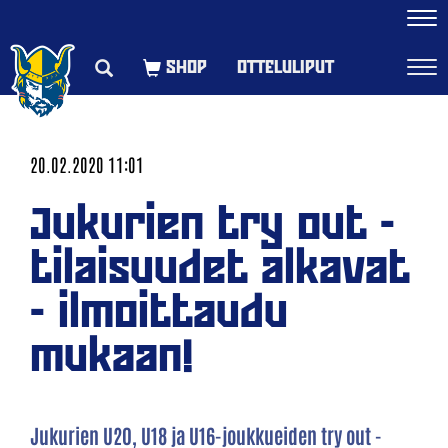
Navi
OTTELULIPUT
Navi
20.02.2020 11:01
Jukurien try out -
tilaisuudet alkavat
- ilmoittaudu
mukaan!
Jukurien U20, U18 ja U16-joukkueiden try out -