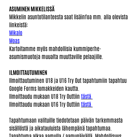
ASUMINEN MIKKELISSÄ
Mikkelin asuntotilanteesta saat lisäinfoa mm. alla olevista
linkeistä:
Mikalo
Moas
Kartoitamme myös mahdollisia kummiperhe-
asumismuotoja muualta muuttaville pelaajille.
ILMOITTAUTUMINEN
Ilmoittautuminen U18 ja U16 Try Out tapahtumiin tapahtuu
Google Forms lomakkeiden kautta.
Ilmoittaudu mukaan U18 Try Outtiin
tästä.
Ilmoittaudu mukaan U16 Try Outtiin
tästä.
Tapahtumaan valituille tiedotetaan päivän tarkemmasta
sisällöstä ja aikatauluista lähempänä tapahtumaa.
Tapahtuma alkaa aamulla / aamupäivällä. Mahdollisuus