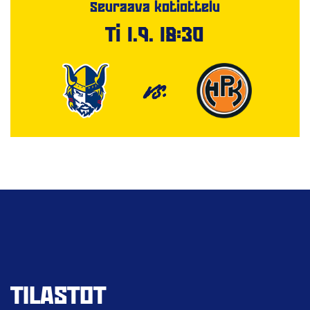
Seuraava kotiottelu
Ti 1.9. 18:30
VS.
TILASTOT