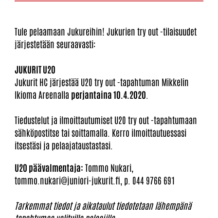
Tule pelaamaan Jukureihin! Jukurien try out -tilaisuudet
järjestetään seuraavasti:
JUKURIT U20
Jukurit HC järjestää U20 try out -tapahtuman Mikkelin
Ikioma Areenalla
perjantaina 10.4.2020
.
Tiedustelut ja ilmoittautumiset U20 try out -tapahtumaan
sähköpostitse tai soittamalla. Kerro ilmoittautuessasi
itsestäsi ja pelaajataustastasi.
U20 päävalmentaja:
Tommo Nukari,
tommo.nukari@juniori-jukurit.fi, p. 044 9766 691
Tarkemmat tiedot ja aikataulut tiedotetaan lähempänä
tapahtumaa valituille pelaajille.