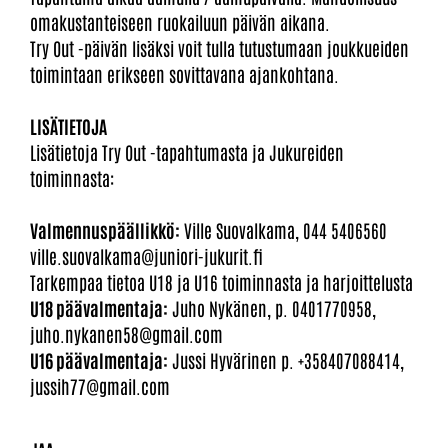
omakustanteiseen ruokailuun päivän aikana.
Try Out -päivän lisäksi voit tulla tutustumaan joukkueiden
toimintaan erikseen sovittavana ajankohtana.
LISÄTIETOJA
Lisätietoja Try Out -tapahtumasta ja Jukureiden
toiminnasta:
Valmennuspäällikkö:
Ville Suovalkama, 044 5406560
ville.suovalkama@juniori-jukurit.fi
Tarkempaa tietoa U18 ja U16 toiminnasta ja harjoittelusta
U18 päävalmentaja:
Juho Nykänen, p. 0401770958,
juho.nykanen58@gmail.com
U16 päävalmentaja:
Jussi Hyvärinen p. +358407088414,
jussih77@gmail.com