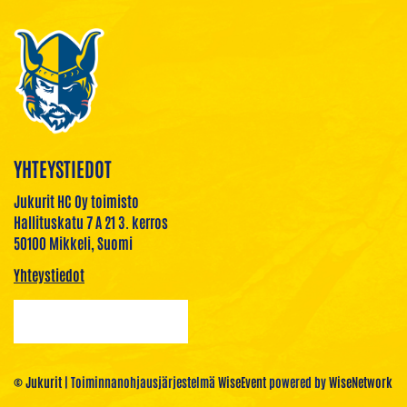
YHTEYSTIEDOT
Jukurit HC Oy toimisto
Hallituskatu 7 A 21 3. kerros
50100 Mikkeli, Suomi
Yhteystiedot
© Jukurit
| Toiminnanohjausjärjestelmä
WiseEvent
powered by
WiseNetwork