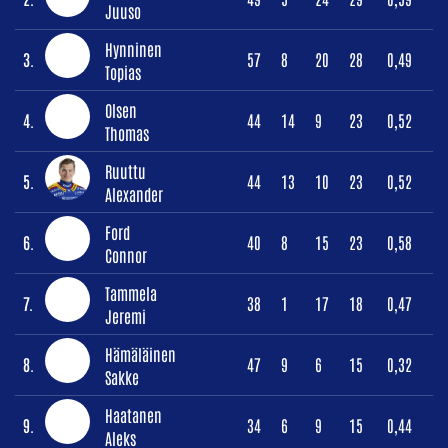
Juuso
Hynninen
3.
57
8
20
28
0,49
Topias
Olsen
4.
44
14
9
23
0,52
Thomas
Ruuttu
5.
44
13
10
23
0,52
Alexander
Ford
6.
40
8
15
23
0,58
Connor
Tammela
7.
38
1
17
18
0,47
Jeremi
Hämäläinen
8.
47
9
6
15
0,32
Sakke
Haatanen
9.
34
6
9
15
0,44
Aleks