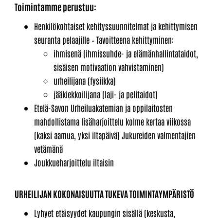
Toimintamme perustuu:
Henkilökohtaiset kehityssuunnitelmat ja kehittymisen
seuranta pelaajille – Tavoitteena kehittyminen:
ihmisenä (ihmissuhde- ja elämänhallintataidot,
sisäisen motivaation vahvistaminen)
urheilijana (fysiikka)
jääkiekkoilijana (laji- ja pelitaidot)
Etelä-Savon Urheiluakatemian ja oppilaitosten
mahdollistama lisäharjoittelu kolme kertaa viikossa
(kaksi aamua, yksi iltapäivä) Jukureiden valmentajien
vetämänä
Joukkueharjoittelu iltaisin
URHEILIJAN KOKONAISUUTTA TUKEVA TOIMINTAYMPÄRISTÖ
Lyhyet etäisyydet kaupungin sisällä (keskusta,