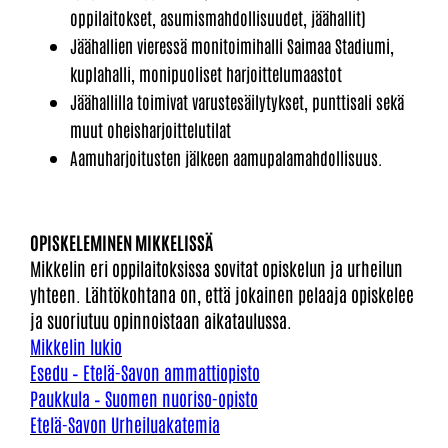
oppilaitokset, asumismahdollisuudet, jäähallit)
Jäähallien vieressä monitoimihalli Saimaa Stadiumi,
kuplahalli, monipuoliset harjoittelumaastot
Jäähallilla toimivat varustesäilytykset, punttisali sekä
muut oheisharjoittelutilat
Aamuharjoitusten jälkeen aamupalamahdollisuus.
OPISKELEMINEN MIKKELISSÄ
Mikkelin eri oppilaitoksissa sovitat opiskelun ja urheilun
yhteen. Lähtökohtana on, että jokainen pelaaja opiskelee
ja suoriutuu opinnoistaan aikataulussa.
Mikkelin lukio
Esedu – Etelä-Savon ammattiopisto
Paukkula – Suomen nuoriso-opisto
Etelä-Savon Urheiluakatemia