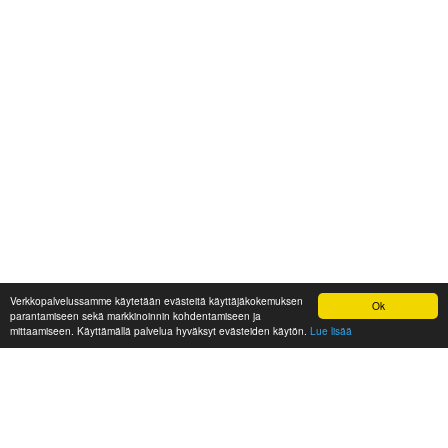
Verkkopalvelussamme käytetään evästeitä käyttäjäkokemuksen
Ok
parantamiseen sekä markkinoinnin kohdentamiseen ja
mittaamiseen. Käyttämällä palvelua hyväksyt evästeiden käytön.
Lue lisää