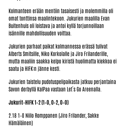
Kolmanteen erään mentiin tasaisesti ja molemmilla oli
omat tonttinsa maalintekoon. Jukurien maalilla Evan
Buitenhuis oli loistava ja antoi kyllä torjunnoillaan
isännille mahdollisuuden voittaa.
Jukurien parhaat paikat kolmannessa erässä tulivat
Alberts Smitsille, Niko Korkolalle ja Jiro Frilanderille,
mutta maaliin saakka kelpo kiristä huolimatta kiekkoa ei
saatu ja HIFK:n jänne kesti.
Jukurien taistelu pudotuspelipaikasta jatkuu perjantaina
Savon derbyllä KalPaa vastaan Let´s Go Areenalla.
Jukurit–HIFK 1–2 (1–0, 0–2, 0–0)
2.18 1–0 Niilo Romppanen (Jiro Frilander, Sakke
Hämäläinen)