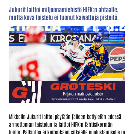
Jukurit laittoi miljoonamiehistö HIFK:n ahtaalle,
mutta kova taistelu ei tuonut kaivattuja pisteitä.
Mikkelin Jukurit laittoi pöytään jälleen kotiyleiön edessä
armottoman taistelun ja laittoi HIFK:n tähtisikermän
lujille. Palkintoa ei kuitenkaan sitkeälle puolustamiselle ja