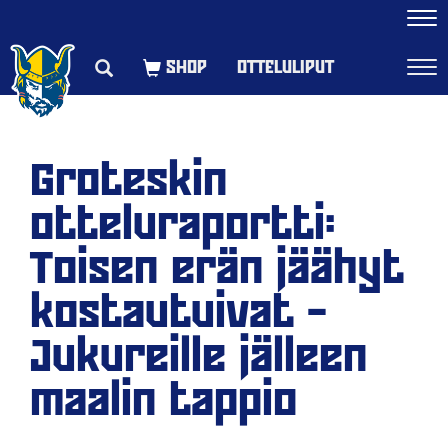
Navi
OTTELULIPUT
Navi
Groteskin
otteluraportti:
Toisen erän jäähyt
kostautuivat –
Jukureille jälleen
maalin tappio