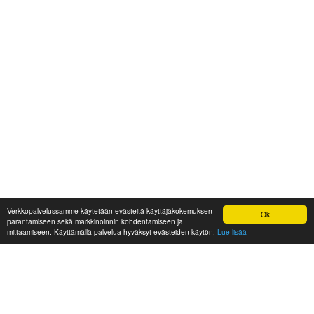
Verkkopalvelussamme käytetään evästeitä käyttäjäkokemuksen
Ok
parantamiseen sekä markkinoinnin kohdentamiseen ja
mittaamiseen. Käyttämällä palvelua hyväksyt evästeiden käytön.
Lue lisää