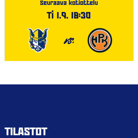
Seuraava kotiottelu
Ti 1.9. 18:30
VS.
TILASTOT