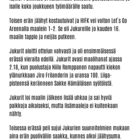
isolle koko joukkueen työmäärälle saatu.
Toisen erän jäähyt kostautuivat ja HIFK vei voiton Let´s Go
Areenalla maalein 1–2. Se oli Jukureille jo kauden 16.
maalin tappio ja neljäs putkeen.
Jukurit aloitti ottelun vahvasti ja oli ensimmäisessä
erässä vieraita edellä. Jukurit avasi maalihanat ajassa
2.18, kun puolustaja Niilo Romppanen napautti kiekon
ylänurkkaan Jiro Frilanderin ja uransa 100. Liiga-
pisteensä keränneen Sakke Hämäläisen syötöistä.
Jukurit loi maalin jälkeen lisää uhkaa ja sai hyviä
paikkoja aikaiseksi, mutta lisämaaleja ei kuitenkaan
nähty.
Toisessa erässä peli sujui Jukurien suunnitelmien mukaan
aina erän puoliväliin saakka, kunnes alkoi jäähysuma.