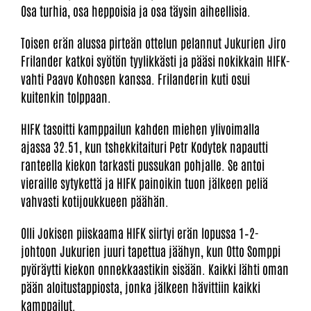
Osa turhia, osa heppoisia ja osa täysin aiheellisia.
Toisen erän alussa pirteän ottelun pelannut Jukurien Jiro
Frilander katkoi syötön tyylikkästi ja pääsi nokikkain HIFK-
vahti Paavo Kohosen kanssa. Frilanderin kuti osui
kuitenkin tolppaan.
HIFK tasoitti kamppailun kahden miehen ylivoimalla
ajassa 32.51, kun tshekkitaituri Petr Kodytek napautti
ranteella kiekon tarkasti pussukan pohjalle. Se antoi
vieraille sytykettä ja HIFK painoikin tuon jälkeen peliä
vahvasti kotijoukkueen päähän.
Olli Jokisen piiskaama HIFK siirtyi erän lopussa 1–2-
johtoon Jukurien juuri tapettua jäähyn, kun Otto Somppi
pyöräytti kiekon onnekkaastikin sisään. Kaikki lähti oman
pään aloitustappiosta, jonka jälkeen hävittiin kaikki
kamppailut.