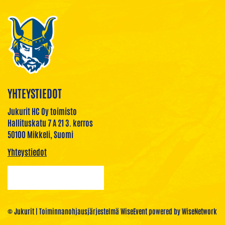
YHTEYSTIEDOT
Jukurit HC Oy toimisto
Hallituskatu 7 A 21 3. kerros
50100 Mikkeli, Suomi
Yhteystiedot
© Jukurit
| Toiminnanohjausjärjestelmä
WiseEvent
powered by
WiseNetwork