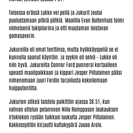
Toisessa erässä Lukko vei peliä ja Jukurit joutui
puolustamaan pitkiä pätkiä. Maalilla Evan Buitenhuis toimi
viimeisenä tukipilarina ja otti muutaman loistavan
gamesaverin.
Jukureilla oli omat tonttinsa, mutta hyökkäyspeliä se ei
kunnolla saanut käyntiin. ja syykin oli selvä – Lukko oli
niin hyvä. Jukureilta Connor Ford punnersi kertaalleen
upeasti maalipaikkaan ja kippari Jesper Piitulainen pääsi
nimenomaan juuri Fordin tarjoilusta kokeilemaan
huipputontilta.
Jukurien sitkeä taistelu palkittiin ajassa 38.51, kun
vahvan ottelun pelanneen Niilo Romppasen laukauksen
irtokiekon rysään tuikkasi luukulta Jesper Piitulainen.
Kakkossyötön kirjautti kultakypärä Juuso Arola.