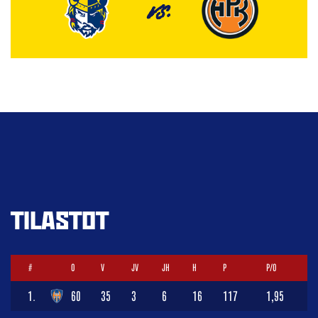
VS.
TILASTOT
#
O
V
JV
JH
H
P
P/O
1.
60
35
3
6
16
117
1,95