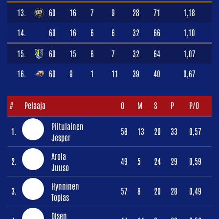
13.
60
16
7
9
28
71
1,18
14.
60
16
6
6
32
66
1,10
15.
60
15
6
7
32
64
1,07
16.
60
9
1
11
39
40
0,67
#
Pelaaja
O
M
S
P
P/O
Piitulainen
1.
58
13
20
33
0,57
Jesper
Arola
2.
49
5
24
29
0,59
Juuso
Hynninen
3.
57
8
20
28
0,49
Topias
Olsen