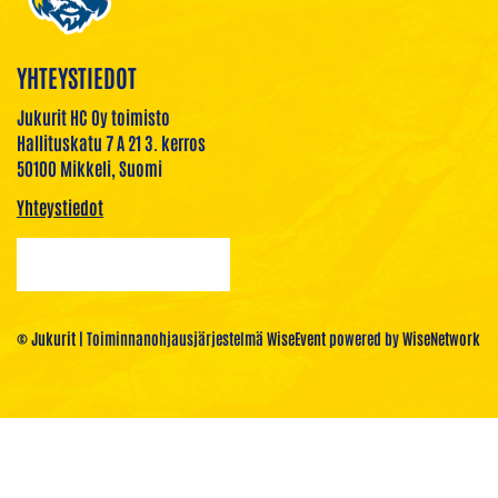
YHTEYSTIEDOT
Jukurit HC Oy toimisto
Hallituskatu 7 A 21 3. kerros
50100 Mikkeli, Suomi
Yhteystiedot
© Jukurit
| Toiminnanohjausjärjestelmä
WiseEvent
powered by
WiseNetwork