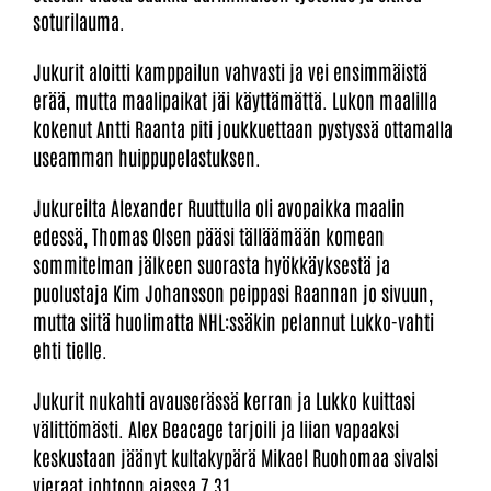
soturilauma.
Jukurit aloitti kamppailun vahvasti ja vei ensimmäistä
erää, mutta maalipaikat jäi käyttämättä. Lukon maalilla
kokenut Antti Raanta piti joukkuettaan pystyssä ottamalla
useamman huippupelastuksen.
Jukureilta Alexander Ruuttulla oli avopaikka maalin
edessä, Thomas Olsen pääsi tälläämään komean
sommitelman jälkeen suorasta hyökkäyksestä ja
puolustaja Kim Johansson peippasi Raannan jo sivuun,
mutta siitä huolimatta NHL:ssäkin pelannut Lukko-vahti
ehti tielle.
Jukurit nukahti avauserässä kerran ja Lukko kuittasi
välittömästi. Alex Beacage tarjoili ja liian vapaaksi
keskustaan jäänyt kultakypärä Mikael Ruohomaa sivalsi
vieraat johtoon ajassa 7.31.