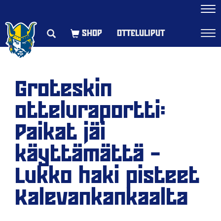
Navi
OTTELULIPUT
Navi
Groteskin
otteluraportti:
Paikat jäi
käyttämättä –
Lukko haki pisteet
Kalevankankaalta