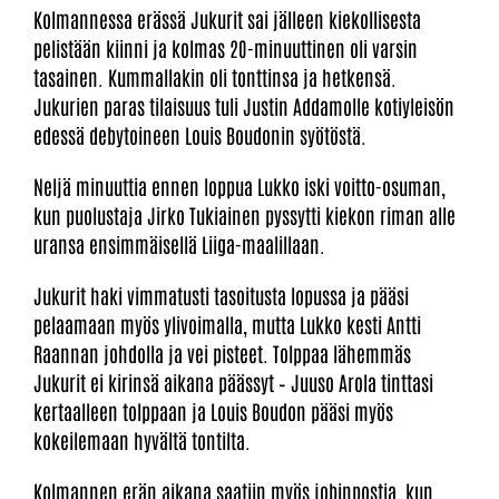
Kolmannessa erässä Jukurit sai jälleen kiekollisesta
pelistään kiinni ja kolmas 20-minuuttinen oli varsin
tasainen. Kummallakin oli tonttinsa ja hetkensä.
Jukurien paras tilaisuus tuli Justin Addamolle kotiyleisön
edessä debytoineen Louis Boudonin syötöstä.
Neljä minuuttia ennen loppua Lukko iski voitto-osuman,
kun puolustaja Jirko Tukiainen pyssytti kiekon riman alle
uransa ensimmäisellä Liiga-maalillaan.
Jukurit haki vimmatusti tasoitusta lopussa ja pääsi
pelaamaan myös ylivoimalla, mutta Lukko kesti Antti
Raannan johdolla ja vei pisteet. Tolppaa lähemmäs
Jukurit ei kirinsä aikana päässyt – Juuso Arola tinttasi
kertaalleen tolppaan ja Louis Boudon pääsi myös
kokeilemaan hyvältä tontilta.
Kolmannen erän aikana saatiin myös jobinpostia, kun