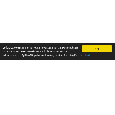
Verkkopalvelussamme käytetään evästeitä käyttäjäkokemuksen
Ok
parantamiseen sekä markkinoinnin kohdentamiseen ja
mittaamiseen. Käyttämällä palvelua hyväksyt evästeiden käytön.
Lue lisää