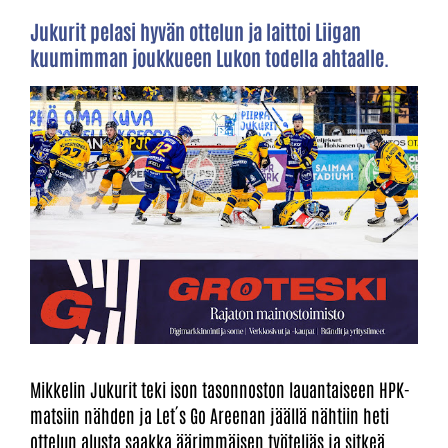
Jukurit pelasi hyvän ottelun ja laittoi Liigan
kuumimman joukkueen Lukon todella ahtaalle.
Mikkelin Jukurit teki ison tasonnoston lauantaiseen HPK-
matsiin nähden ja Let´s Go Areenan jäällä nähtiin heti
ottelun alusta saakka äärimmäisen työteliäs ja sitkeä