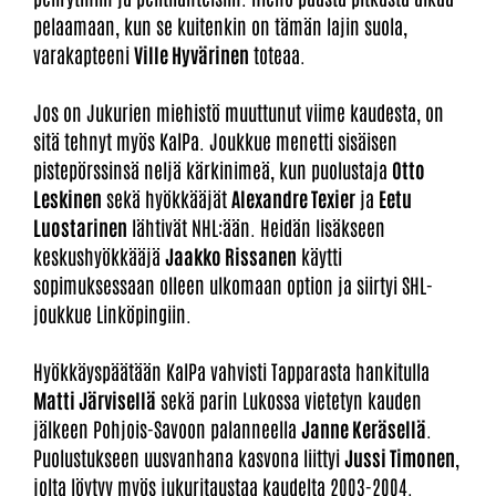
pelaamaan, kun se kuitenkin on tämän lajin suola,
varakapteeni
Ville Hyvärinen
toteaa.
Jos on Jukurien miehistö muuttunut viime kaudesta, on
sitä tehnyt myös KalPa. Joukkue menetti sisäisen
pistepörssinsä neljä kärkinimeä, kun puolustaja
Otto
Leskinen
sekä hyökkääjät
Alexandre Texier
ja
Eetu
Luostarinen
lähtivät NHL:ään. Heidän lisäkseen
keskushyökkääjä
Jaakko Rissanen
käytti
sopimuksessaan olleen ulkomaan option ja siirtyi SHL-
joukkue Linköpingiin.
Hyökkäyspäätään KalPa vahvisti Tapparasta hankitulla
Matti Järvisellä
sekä parin Lukossa vietetyn kauden
jälkeen Pohjois-Savoon palanneella
Janne Keräsellä
.
Puolustukseen uusvanhana kasvona liittyi
Jussi Timonen
,
jolta löytyy myös jukuritaustaa kaudelta 2003-2004.