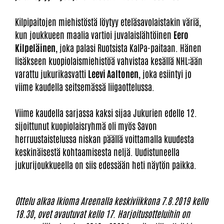
Kilpipaitojen miehistöstä löytyy eteläsavolaistakin väriä,
kun joukkueen maalia vartioi juvalaislähtöinen
Eero
Kilpeläinen
, joka palasi Ruotsista KalPa-paitaan. Hänen
lisäkseen kuopiolaismiehistöä vahvistaa kesällä NHL:ään
varattu jukurikasvatti
Leevi Aaltonen
, joka esiintyi jo
viime kaudella seitsemässä liigaottelussa.
Viime kaudella sarjassa kaksi sijaa Jukurien edelle 12.
sijoittunut kuopiolaisryhmä oli myös Savon
herruustaistelussa niskan päällä voittamalla kuudesta
keskinäisestä kohtaamisesta neljä. Uudistuneella
jukurijoukkueella on siis edessään heti näytön paikka.
Ottelu alkaa Ikioma Areenalla keskiviikkona 7.8.2019 kello
18.30, ovet avautuvat kello 17. Harjoitusotteluihin on