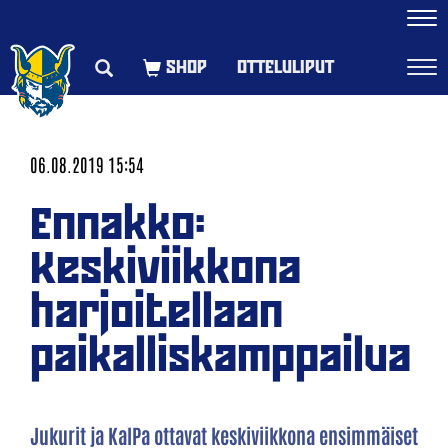
Navi
OTTELULIPUT
Navi
06.08.2019 15:54
Ennakko:
Keskiviikkona
harjoitellaan
paikalliskamppailua
Jukurit ja KalPa ottavat keskiviikkona ensimmäiset