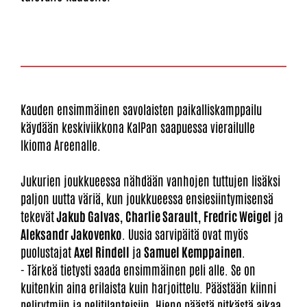
Kauden ensimmäinen savolaisten paikalliskamppailu
käydään keskiviikkona KalPan saapuessa vierailulle
Ikioma Areenalle.
Jukurien joukkueessa nähdään vanhojen tuttujen lisäksi
paljon uutta väriä, kun joukkueessa ensiesiintymisensä
tekevät
Jakub Galvas
,
Charlie Sarault
,
Fredric Weigel
ja
Aleksandr Jakovenko
. Uusia sarvipäitä ovat myös
puolustajat
Axel Rindell
ja
Samuel Kemppainen
.
- Tärkeä tietysti saada ensimmäinen peli alle. Se on
kuitenkin aina erilaista kuin harjoittelu. Päästään kiinni
pelirytmiin ja pelitilanteisiin. Hieno päästä pitkästä aikaa