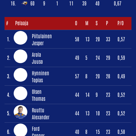
16.
60
9
1
11
39
40
0,67
#
Pelaaja
O
M
S
P
P/O
Piitulainen
1.
58
13
20
33
0,57
Jesper
Arola
2.
49
5
24
29
0,59
Juuso
Hynninen
3.
57
8
20
28
0,49
Topias
Olsen
4.
44
14
9
23
0,52
Thomas
Ruuttu
5.
44
13
10
23
0,52
Alexander
Ford
6.
40
8
15
23
0,58
Connor