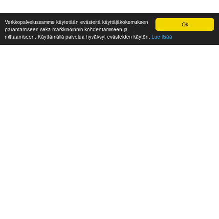
Verkkopalvelussamme käytetään evästeitä käyttäjäkokemuksen
Ok
parantamiseen sekä markkinoinnin kohdentamiseen ja
mittaamiseen. Käyttämällä palvelua hyväksyt evästeiden käytön.
Lue lisää