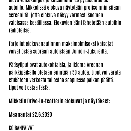
autoille. Mikkelissä elokuva näytetään projisoinnin sijaan
screeniltä, jotta elokuva näkyy varmasti Suomen
valoisassa kesäillassa. Elokuvien ääni lähetetään autoihin
radioteitse.
Tarjoilut elokuvanautinnon maksimoimiseksi katsojat
voivat ostaa suoraan autoistaan Juniori-Jukureilta.
Pääsyliput ovat autokohtaisia, ja Ikioma Areenan
parkkipaikalle otetaan enintään 50 autoa. Liput voi varata
etukäteen verkosta tai ostaa saapuessa paikan päältä.
Liput voit ostaa tästä
.
Mikkelin Drive-in-teatterin elokuvat ja näytökset:
Maanantai 22.6.2020
KOIRANPÄIVÄT