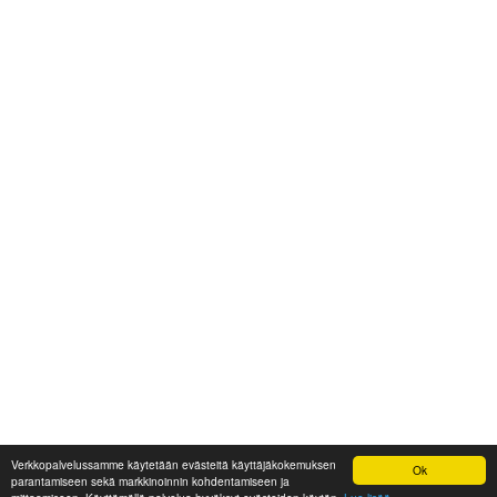
Verkkopalvelussamme käytetään evästeitä käyttäjäkokemuksen
Ok
parantamiseen sekä markkinoinnin kohdentamiseen ja