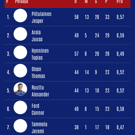
#
Pelaaja
O
M
S
P
P/O
Piitulainen
1.
58
13
20
33
0,57
Jesper
Arola
2.
49
5
24
29
0,59
Juuso
Hynninen
3.
57
8
20
28
0,49
Topias
Olsen
4.
44
14
9
23
0,52
Thomas
Ruuttu
5.
44
13
10
23
0,52
Alexander
Ford
6.
40
8
15
23
0,58
Connor
Tammela
7.
38
1
17
18
0,47
Jeremi