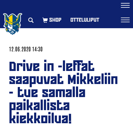
Navi
OTTELULIPUT
Navi
12.06.2020 14:30
Drive in -leffat
saapuvat Mikkeliin
- tue samalla
paikallista
kiekkoilua!