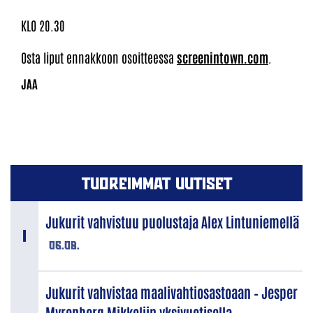
KLO 20.30
Osta liput ennakkoon osoitteessa
screenintown.com
.
TUOREIMMAT UUTISET
Jukurit vahvistuu puolustaja Alex Lintuniemellä
06.08.
Jukurit vahvistaa maalivahtiosastoaan – Jesper
Myrenberg Mikkeliin yksivuotisella