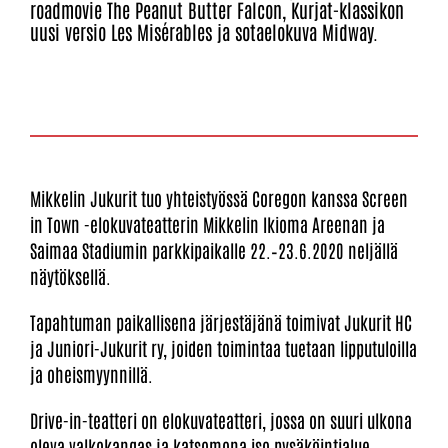
roadmovie The Peanut Butter Falcon, Kurjat-klassikon
uusi versio Les Misérables ja sotaelokuva Midway.
Mikkelin Jukurit tuo yhteistyössä Coregon kanssa Screen
in Town -elokuvateatterin Mikkelin Ikioma Areenan ja
Saimaa Stadiumin parkkipaikalle 22.–23.6.2020 neljällä
näytöksellä.
Tapahtuman paikallisena järjestäjänä toimivat Jukurit HC
ja Juniori-Jukurit ry, joiden toimintaa tuetaan lipputuloilla
ja oheismyynnillä.
Drive-in-teatteri on elokuvateatteri, jossa on suuri ulkona
oleva valkokangas ja katsomona iso pysäköintialue