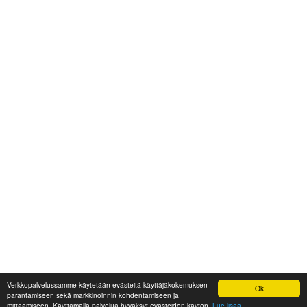
Verkkopalvelussamme käytetään evästeitä käyttäjäkokemuksen
Ok
parantamiseen sekä markkinoinnin kohdentamiseen ja
mittaamiseen. Käyttämällä palvelua hyväksyt evästeiden käytön.
Lue lisää