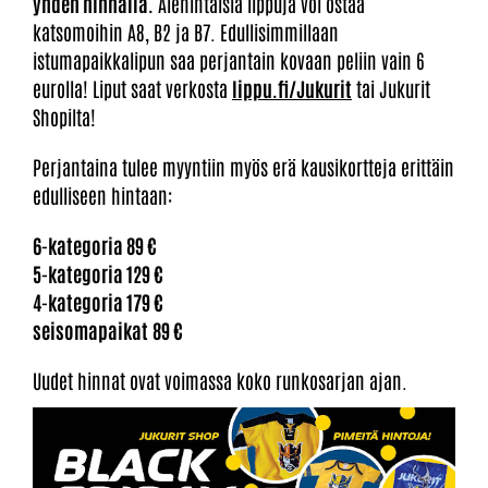
yhden hinnalla.
Alehintaisia lippuja voi ostaa
katsomoihin A8, B2 ja B7. Edullisimmillaan
istumapaikkalipun saa perjantain kovaan peliin vain 6
eurolla! Liput saat verkosta
lippu.fi/Jukurit
tai Jukurit
Shopilta!
Perjantaina tulee myyntiin myös erä kausikortteja erittäin
edulliseen hintaan:
6-kategoria 89 €
5-kategoria 129 €
4-kategoria 179 €
seisomapaikat
89 €
Uudet hinnat ovat voimassa koko runkosarjan ajan.