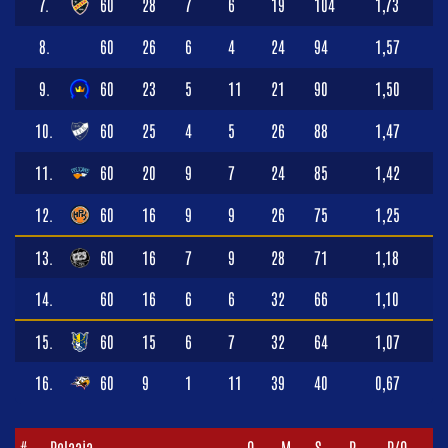
7.
60
28
7
6
19
104
1,73
8.
60
26
6
4
24
94
1,57
9.
60
23
5
11
21
90
1,50
10.
60
25
4
5
26
88
1,47
11.
60
20
9
7
24
85
1,42
12.
60
16
9
9
26
75
1,25
13.
60
16
7
9
28
71
1,18
14.
60
16
6
6
32
66
1,10
15.
60
15
6
7
32
64
1,07
16.
60
9
1
11
39
40
0,67
#
Pelaaja
O
M
S
P
P/O