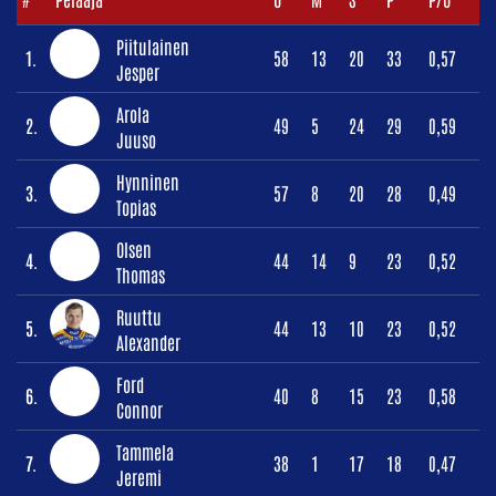
Piitulainen
1.
58
13
20
33
0,57
Jesper
Arola
2.
49
5
24
29
0,59
Juuso
Hynninen
3.
57
8
20
28
0,49
Topias
Olsen
4.
44
14
9
23
0,52
Thomas
Ruuttu
5.
44
13
10
23
0,52
Alexander
Ford
6.
40
8
15
23
0,58
Connor
Tammela
7.
38
1
17
18
0,47
Jeremi