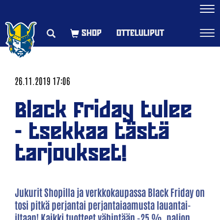
Navi
OTTELULIPUT
Navi
26.11.2019 17:06
Black Friday tulee
- tsekkaa tästä
tarjoukset!
Jukurit Shopilla ja verkkokaupassa Black Friday on
tosi pitkä perjantai perjantaiaamusta lauantai-
iltaan! Kaikki tuotteet vähintään -25 %, paljon