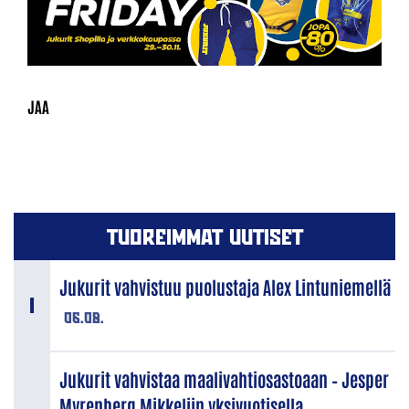
TUOREIMMAT UUTISET
Jukurit vahvistuu puolustaja Alex Lintuniemellä
06.08.
Jukurit vahvistaa maalivahtiosastoaan – Jesper
Myrenberg Mikkeliin yksivuotisella