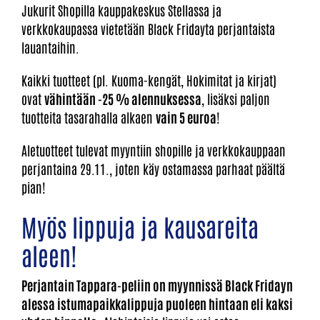
Jukurit Shopilla kauppakeskus Stellassa ja
verkkokaupassa vietetään Black Fridayta perjantaista
lauantaihin.
Kaikki tuotteet (pl. Kuoma-kengät, Hokimitat ja kirjat)
ovat
vähintään -25 % alennuksessa
, lisäksi paljon
tuotteita tasarahalla alkaen
vain 5 euroa
!
Aletuotteet tulevat myyntiin shopille ja verkkokauppaan
perjantaina 29.11., joten käy ostamassa parhaat päältä
pian!
Myös lippuja ja kausareita
aleen!
Perjantain Tappara-peliin on myynnissä Black Fridayn
alessa istumapaikkalippuja puoleen hintaan eli kaksi