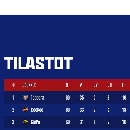
TILASTOT
#
JOUKKUE
O
V
JV
JH
H
1.
Tappara
60
35
3
6
16
2.
KooKoo
60
33
7
2
18
3.
SaiPa
60
31
6
7
16