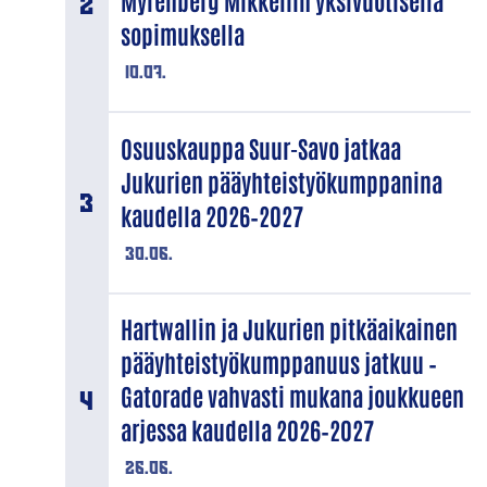
Myrenberg Mikkeliin yksivuotisella
sopimuksella
10.07.
Osuuskauppa Suur-Savo jatkaa
Jukurien pääyhteistyökumppanina
kaudella 2026–2027
30.06.
Hartwallin ja Jukurien pitkäaikainen
pääyhteistyökumppanuus jatkuu –
Gatorade vahvasti mukana joukkueen
arjessa kaudella 2026–2027
26.06.