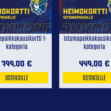
apaikkakausikortti 1-
Istumapaikkakausikor
kategoria
kategoria
799,00
€
449,00
€
OSTOKSILLE
OSTOKSILLE