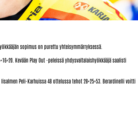
 hyökkääjän sopimus on purettu yhteisymmärryksessä.
 4+16=20. Kevään Play Out -peleissä yhdysvaltalaishyökkääjä saalisti
isalmen Peli-Karhuissa 48 ottelussa tehot 28+25=53. Berardinelli voitti