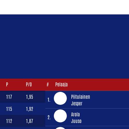
P
P/O
#
Pelaaja
117
1,95
Piitulainen
1.
Jesper
115
1,92
Arola
2.
112
1,87
Juuso