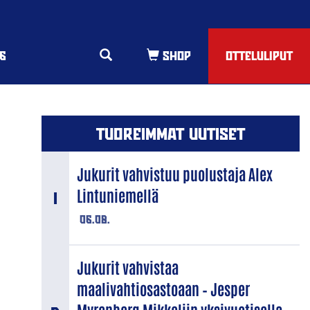
6
OTTELULIPUT
TUOREIMMAT UUTISET
Jukurit vahvistuu puolustaja Alex
Lintuniemellä
06.08.
Jukurit vahvistaa
maalivahtiosastoaan – Jesper