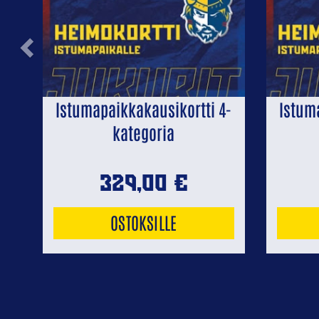
Previous
Istumapaikkakausikortti 4-
Istum
kategoria
329,00
€
OSTOKSILLE