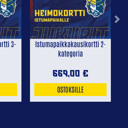
Next
tti 3-
Istumapaikkakausikortti 2-
kategoria
669,00
€
OSTOKSILLE