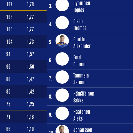
Hynninen
107
1,78
3.
Topias
106
1,77
Olsen
4.
Thomas
106
1,77
Ruuttu
104
1,73
5.
Alexander
94
1,57
Ford
6.
Connor
90
1,50
Tammela
7.
88
1,47
Jeremi
85
1,42
Hämäläinen
8.
Sakke
75
1,25
Haatanen
9.
71
1,18
Aleks
66
1,10
Johansson
10.