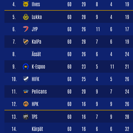
4.
Ilves
60
29
8
4
19
5.
Lukko
60
28
9
4
19
6.
JYP
60
26
11
6
17
7.
KalPa
60
28
7
6
19
8.
Ässät
60
26
6
4
24
9.
K-Espoo
60
23
5
11
21
10.
HIFK
60
25
4
5
26
11.
Pelicans
60
20
9
7
24
12.
HPK
60
16
9
9
26
13.
TPS
60
16
7
9
28
14.
Kärpät
60
16
6
6
32