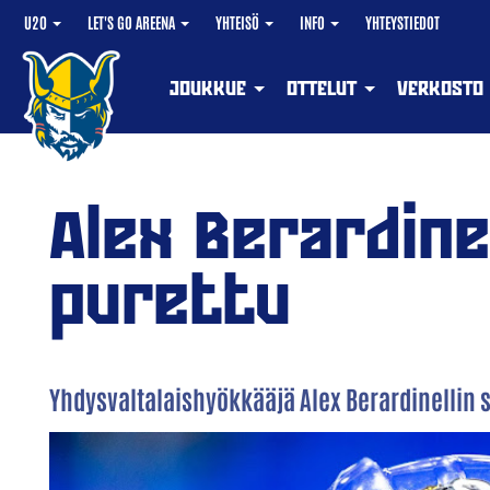
U20
LET'S GO AREENA
YHTEISÖ
INFO
YHTEYSTIEDOT
JOUKKUE
OTTELUT
VERKOSTO
Alex Berardine
purettu
Yhdysvaltalaishyökkääjä Alex Berardinellin