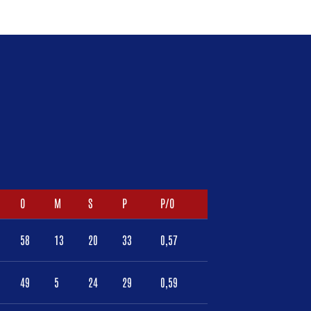
O
M
S
P
P/O
58
13
20
33
0,57
49
5
24
29
0,59