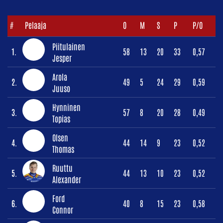
#
Pelaaja
O
M
S
P
P/O
Piitulainen
1.
58
13
20
33
0,57
Jesper
Arola
2.
49
5
24
29
0,59
Juuso
Hynninen
3.
57
8
20
28
0,49
Topias
Olsen
4.
44
14
9
23
0,52
Thomas
Ruuttu
5.
44
13
10
23
0,52
Alexander
Ford
6.
40
8
15
23
0,58
Connor