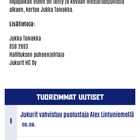
liigapaikan eteen on tehty jo kevään mestaruusjuhlista
alkaen, kertoo Jukka Toivakka.
Lisätietoja:
Jukka Toivakka
050 2693
Hallituksen puheenjohtaja
Jukurit HC Oy
TUOREIMMAT UUTISET
Jukurit vahvistuu puolustaja Alex Lintuniemellä
06.08.