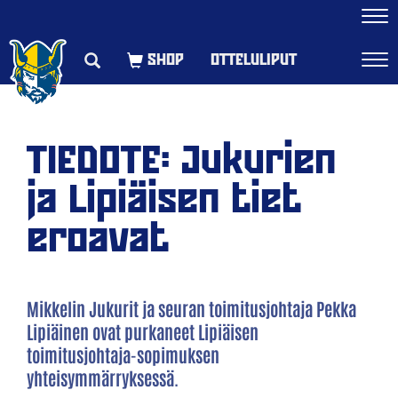
Navi
OTTELULIPUT
Navi
TIEDOTE: Jukurien
ja Lipiäisen tiet
eroavat
Mikkelin Jukurit ja seuran toimitusjohtaja Pekka
Lipiäinen ovat purkaneet Lipiäisen
toimitusjohtaja-sopimuksen
yhteisymmärryksessä.