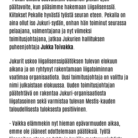
päätavoite, kun pääsimme hakemaan Liigalisenssiä.
Kiitokset Pekalle hyvästä työstä seuran eteen. Pekalla on
aina ollut iso Jukuri-sydän, onhan hän toiminut seurassa
pelaajana, valmentajana ja nyt viimeksi
toimitusjohtajana, jatkaa Jukurien hallituksen
puheenjohtaja
Jukka Toivakka
.
Jukurit uskoo liigalisenssipäätöksen tulevan elokuun
aikana ja on ryhtynyt rakentamaan liigatoiminnan
vaatimaa organisaatiota. Uusi toimitusjohtaja on valittu ja
nimi julkaistaan elokuussa. Uuden toimitusjohtajan
päätehtävä on rakentaa Jukuri-organisaatiosta
liigatasoinen sekä varmistaa tulevan Mestis-kauden
taloudellisesta tuloksesta positiivinen.
- Vaikka elämmekin nyt hieman epävarmuuden aikaa,
emme ole jääneet odottelemaan päätöksiä. Työtä