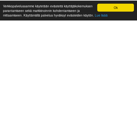
Verkkopalvelussamme käytetään evästeitä käyttäjäkokemuksen
Ok
parantamiseen sekä markkinoinnin kohdentamiseen ja
mittaamiseen. Käyttämällä palvelua hyväksyt evästeiden käytön.
Lue lisää