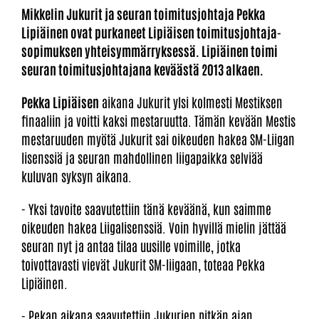
Mikkelin Jukurit ja seuran toimitusjohtaja Pekka
Lipiäinen ovat purkaneet Lipiäisen toimitusjohtaja-
sopimuksen yhteisymmärryksessä. Lipiäinen toimi
seuran toimitusjohtajana keväästä 2013 alkaen.
Pekka Lipiäisen
aikana Jukurit ylsi kolmesti Mestiksen
finaaliin ja voitti kaksi mestaruutta. Tämän kevään Mestis
mestaruuden myötä Jukurit sai oikeuden hakea SM-Liigan
lisenssiä ja seuran mahdollinen liigapaikka selviää
kuluvan syksyn aikana.
- Yksi tavoite saavutettiin tänä keväänä, kun saimme
oikeuden hakea Liigalisenssiä. Voin hyvillä mielin jättää
seuran nyt ja antaa tilaa uusille voimille, jotka
toivottavasti vievät Jukurit SM-liigaan, toteaa Pekka
Lipiäinen.
- Pekan aikana saavutettiin Jukurien pitkän ajan