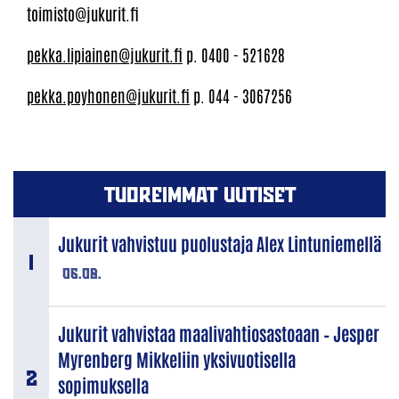
toimisto@jukurit.fi
pekka.lipiainen@jukurit.fi
p. 0400 - 521628
pekka.poyhonen@jukurit.fi
p. 044 - 3067256
TUOREIMMAT UUTISET
Jukurit vahvistuu puolustaja Alex Lintuniemellä
06.08.
Jukurit vahvistaa maalivahtiosastoaan – Jesper
Myrenberg Mikkeliin yksivuotisella
sopimuksella