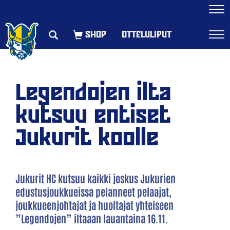
Navi
OTTELULIPUT
Navi
Legendojen ilta
kutsuu entiset
Jukurit koolle
Jukurit HC kutsuu kaikki joskus Jukurien
edustusjoukkueissa pelanneet pelaajat,
joukkueenjohtajat ja huoltajat yhteiseen
”Legendojen” iltaaan lauantaina 16.11.