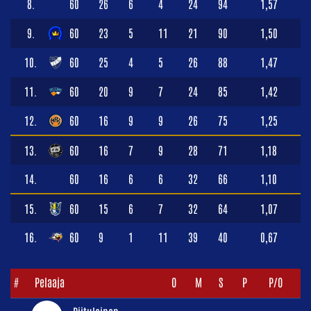
8.
60
26
6
4
24
94
1,57
9.
60
23
5
11
21
90
1,50
10.
60
25
4
5
26
88
1,47
11.
60
20
9
7
24
85
1,42
12.
60
16
9
9
26
75
1,25
13.
60
16
7
9
28
71
1,18
14.
60
16
6
6
32
66
1,10
15.
60
15
6
7
32
64
1,07
16.
60
9
1
11
39
40
0,67
#
Pelaaja
O
M
S
P
P/O