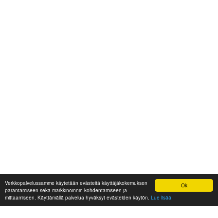
Verkkopalvelussamme käytetään evästeitä käyttäjäkokemuksen
Ok
parantamiseen sekä markkinoinnin kohdentamiseen ja
mittaamiseen. Käyttämällä palvelua hyväksyt evästeiden käytön.
Lue lisää