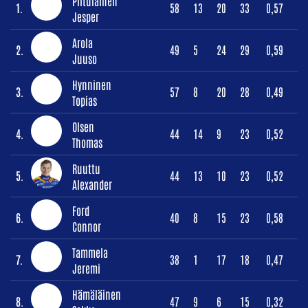
Piitulainen
1.
58
13
20
33
0,57
Jesper
Arola
2.
49
5
24
29
0,59
Juuso
Hynninen
3.
57
8
20
28
0,49
Topias
Olsen
4.
44
14
9
23
0,52
Thomas
Ruuttu
5.
44
13
10
23
0,52
Alexander
Ford
6.
40
8
15
23
0,58
Connor
Tammela
7.
38
1
17
18
0,47
Jeremi
Hämäläinen
8.
47
9
6
15
0,32