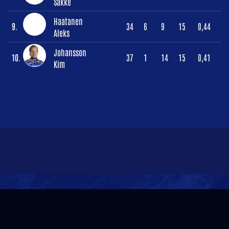
Sakke
Haatanen
9.
34
6
9
15
0,44
Aleks
Johansson
10.
37
1
14
15
0,41
Kim