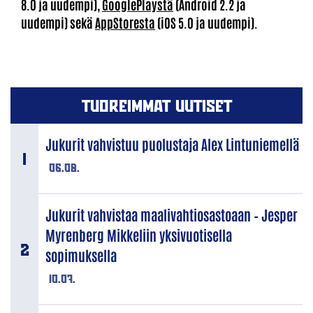
8.0 ja uudempi),
GooglePlaystä
(Android 2.2 ja
uudempi) sekä
AppStoresta
(iOS 5.0 ja uudempi).
TUOREIMMAT UUTISET
Jukurit vahvistuu puolustaja Alex Lintuniemellä
06.08.
Jukurit vahvistaa maalivahtiosastoaan – Jesper
Myrenberg Mikkeliin yksivuotisella
sopimuksella
10.07.