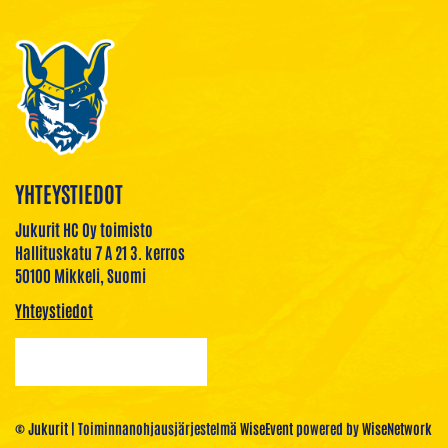
YHTEYSTIEDOT
Jukurit HC Oy toimisto
Hallituskatu 7 A 21 3. kerros
50100 Mikkeli, Suomi
Yhteystiedot
© Jukurit
| Toiminnanohjausjärjestelmä
WiseEvent
powered by
WiseNetwork