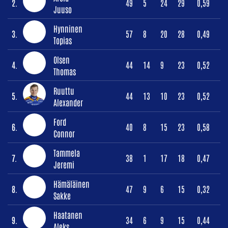
2.
49
5
24
29
0,59
Juuso
Hynninen
3.
57
8
20
28
0,49
Topias
Olsen
4.
44
14
9
23
0,52
Thomas
Ruuttu
5.
44
13
10
23
0,52
Alexander
Ford
6.
40
8
15
23
0,58
Connor
Tammela
7.
38
1
17
18
0,47
Jeremi
Hämäläinen
8.
47
9
6
15
0,32
Sakke
Haatanen
9.
34
6
9
15
0,44
Aleks