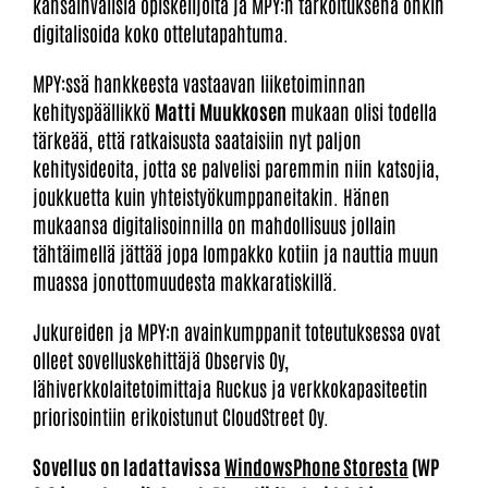
kansainvälisiä opiskelijoita ja MPY:n tarkoituksena onkin
digitalisoida koko ottelutapahtuma.
MPY:ssä hankkeesta vastaavan liiketoiminnan
kehityspäällikkö
Matti Muukkosen
mukaan olisi todella
tärkeää, että ratkaisusta saataisiin nyt paljon
kehitysideoita, jotta se palvelisi paremmin niin katsojia,
joukkuetta kuin yhteistyökumppaneitakin. Hänen
mukaansa digitalisoinnilla on mahdollisuus jollain
tähtäimellä jättää jopa lompakko kotiin ja nauttia muun
muassa jonottomuudesta makkaratiskillä.
Jukureiden ja MPY:n avainkumppanit toteutuksessa ovat
olleet sovelluskehittäjä Observis Oy,
lähiverkkolaitetoimittaja Ruckus ja verkkokapasiteetin
priorisointiin erikoistunut CloudStreet Oy.
Sovellus on ladattavissa
WindowsPhone Storesta
(WP