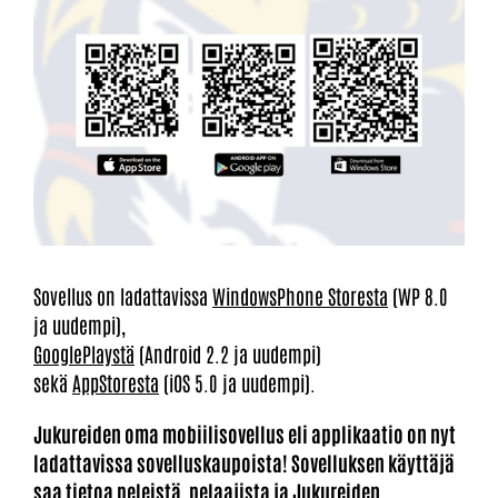
Sovellus on ladattavissa
WindowsPhone Storesta
(WP 8.0
ja uudempi),
GooglePlaystä
(Android 2.2 ja uudempi)
sekä
AppStoresta
(iOS 5.0 ja uudempi).
Jukureiden oma mobiilisovellus eli applikaatio on nyt
ladattavissa sovelluskaupoista! Sovelluksen käyttäjä
saa tietoa peleistä, pelaajista ja Jukureiden