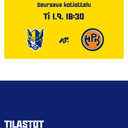
Seuraava kotiottelu
Ti 1.9. 18:30
VS.
TILASTOT