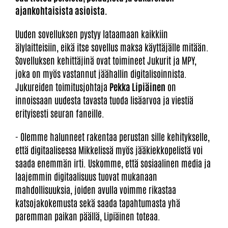
ajankohtaisista asioista.
Uuden sovelluksen pystyy lataamaan kaikkiin
älylaitteisiin, eikä itse sovellus maksa käyttäjälle mitään.
Sovelluksen kehittäjinä ovat toimineet Jukurit ja MPY,
joka on myös vastannut jäähallin digitalisoinnista.
Jukureiden toimitusjohtaja
Pekka Lipiäinen
on
innoissaan uudesta tavasta tuoda lisäarvoa ja viestiä
erityisesti seuran faneille.
- Olemme halunneet rakentaa perustan sille kehitykselle,
että digitaalisessa Mikkelissä myös jääkiekkopelistä voi
saada enemmän irti. Uskomme, että sosiaalinen media ja
laajemmin digitaalisuus tuovat mukanaan
mahdollisuuksia, joiden avulla voimme rikastaa
katsojakokemusta sekä saada tapahtumasta yhä
paremman paikan päällä, Lipiäinen toteaa.