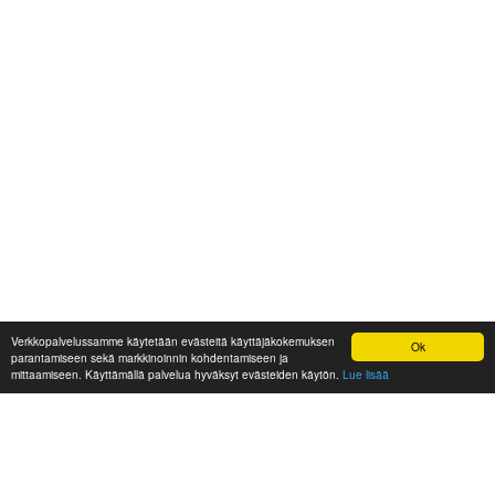
Verkkopalvelussamme käytetään evästeitä käyttäjäkokemuksen
Ok
parantamiseen sekä markkinoinnin kohdentamiseen ja
mittaamiseen. Käyttämällä palvelua hyväksyt evästeiden käytön.
Lue lisää