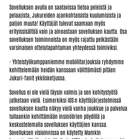
Sovelluksen avulla on saatavissa tietoa peleistä ja
pelaajista, Jukureiden ajankohtaisista kuulumisista ja
paljon muuta! Käyttäjät tulevat saamaan myös
erityissisältöä vain ja ainoastaan sovelluksen kautta. Osa
sovelluksen toiminnoista on myös rajattu pelkästään
varsinaisen ottelutapahtuman yhteydessä toimiviksi.
- Yhteistyökumppaniemme mobiilitarjouksia ryhdymme
kehittelemään heidän kanssaan välittömästi pitäen
Jukuri-fanit ykkösketjussa.
Sovellus ei ole vielä täysin valmis ja sen kehitystyötä
jatketaan vielä. Esimerkiksi iOS:n käyttöjärjestelmissä
sovelluksen kautta näkyy vielä vanha joukkue ja palvelua
tullaankin kehittämään insinöörien pöydillä ja
keskustelemalla sovelluksen käyttäjien kanssa.
Sovelluksen visioinnissa on käytetty Mamkin