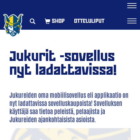
Navi
OTTELULIPUT
Navi
Jukurit -sovellus
nyt ladattavissa!
Jukureiden oma mobiilisovellus eli applikaatio on
nyt ladattavissa sovelluskaupoista! Sovelluksen
käyttäjä saa tietoa peleistä, pelaajista ja
Jukureiden ajankohtaisista asioista.