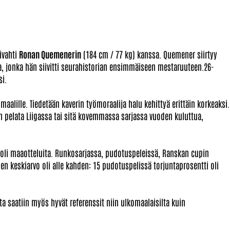
ivahti
Ronan Quemenerin
(184 cm / 77 kg) kanssa. Quemener siirtyy
a, jonka hän siivitti seurahistorian ensimmäiseen mestaruuteen.26-
si.
aalille. Tiedetään kaverin työmoraalija halu kehittyä erittäin korkeaksi.
on pelata Liigassa tai sitä kovemmassa sarjassa vuoden kuluttua,
ä oli maaotteluita. Runkosarjassa, pudotuspeleissä, Ranskan cupin
n keskiarvo oli alle kahden: 15 pudotuspelissä torjuntaprosentti oli
ta saatiin myös hyvät referenssit niin ulkomaalaisilta kuin