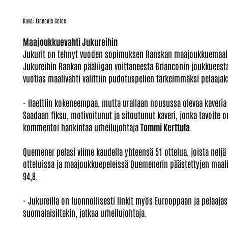
Kuva: Francois Celce
Maajoukkuevahti Jukureihin
Jukurit on tehnyt vuoden sopimuksen Ranskan maajoukkuemaal
Jukureihin Rankan pääliigan voittaneesta Brianconin joukkueest
vuotias maalivahti valittiin pudotuspelien tärkeimmäksi pelaajak
- Haettiin kokeneempaa, mutta urallaan nousussa olevaa kaveria m
Saadaan fiksu, motivoitunut ja sitoutunut kaveri, jonka tavoite 
kommentoi hankintaa urheilujohtaja
Tommi Kerttula
.
Quemener pelasi viime kaudella yhteensä 51 ottelua, joista nelj
otteluissa ja maajoukkuepeleissä Quemenerin päästettyjen maalie
94,8.
- Jukureilla on luonnollisesti linkit myös Eurooppaan ja pelaajas
suomalaisiltakin, jatkaa urheilujohtaja.