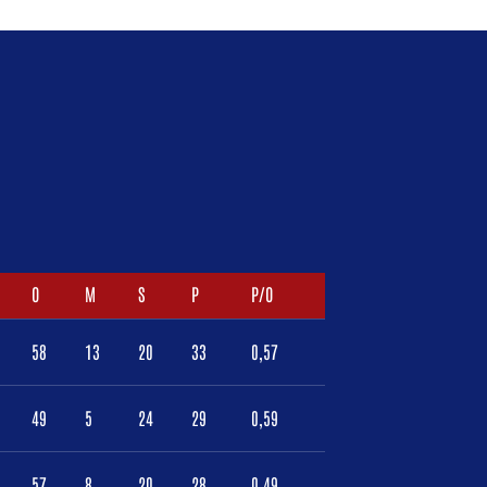
O
M
S
P
P/O
58
13
20
33
0,57
49
5
24
29
0,59
57
8
20
28
0,49