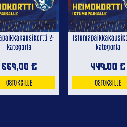
apaikkakausikortti 2-
Istumapaikkakausikor
kategoria
kategoria
669,00
€
449,00
€
OSTOKSILLE
OSTOKSILLE