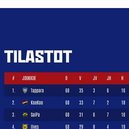
TILASTOT
#
JOUKKUE
O
V
JV
JH
H
1.
Tappara
60
35
3
6
16
2.
KooKoo
60
33
7
2
18
3.
SaiPa
60
31
6
7
16
4.
Ilves
60
29
8
4
19