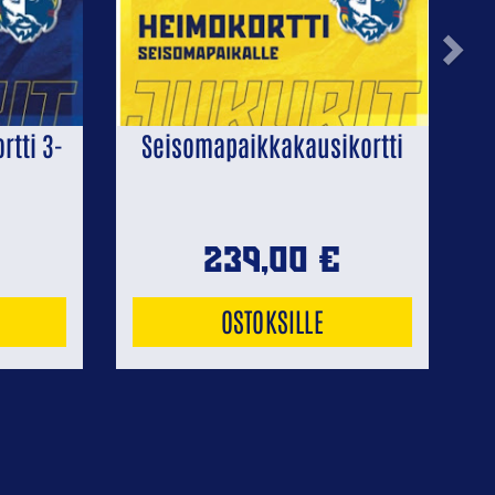
Next
tti 3-
Seisomapaikkakausikortti
239,00
€
OSTOKSILLE