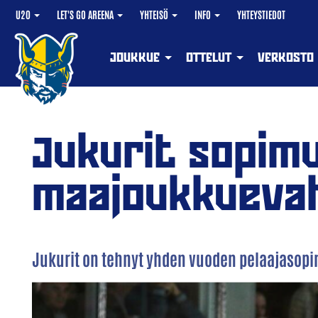
U20
LET'S GO AREENA
YHTEISÖ
INFO
YHTEYSTIEDOT
JOUKKUE
OTTELUT
VERKOSTO
Jukurit sopim
maajoukkuevah
Jukurit on tehnyt yhden vuoden pelaajasop