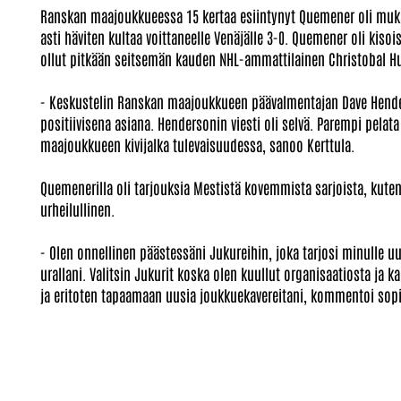
Ranskan maajoukkueessa 15 kertaa esiintynyt Quemener oli mukan
asti häviten kultaa voittaneelle Venäjälle 3-0. Quemener oli ki
ollut pitkään seitsemän kauden NHL-ammattilainen Christobal H
- Keskustelin Ranskan maajoukkueen päävalmentajan Dave Hender
positiivisena asiana. Hendersonin viesti oli selvä. Parempi pela
maajoukkueen kivijalka tulevaisuudessa, sanoo Kerttula.
Quemenerilla oli tarjouksia Mestistä kovemmista sarjoista, kuten
urheilullinen.
- Olen onnellinen päästessäni Jukureihin, joka tarjosi minulle 
urallani. Valitsin Jukurit koska olen kuullut organisaatiosta ja 
ja eritoten tapaamaan uusia joukkuekavereitani, kommentoi so