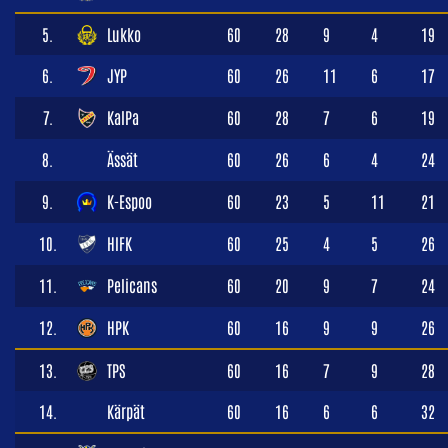
5.
Lukko
60
28
9
4
19
6.
JYP
60
26
11
6
17
7.
KalPa
60
28
7
6
19
8.
Ässät
60
26
6
4
24
9.
K-Espoo
60
23
5
11
21
10.
HIFK
60
25
4
5
26
11.
Pelicans
60
20
9
7
24
12.
HPK
60
16
9
9
26
13.
TPS
60
16
7
9
28
14.
Kärpät
60
16
6
6
32