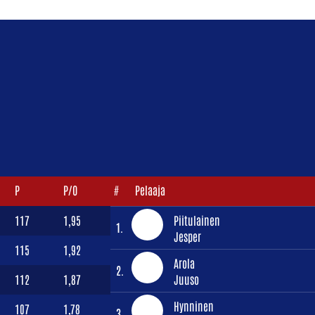
P
P/O
#
Pelaaja
117
1,95
Piitulainen
1.
Jesper
115
1,92
Arola
2.
112
1,87
Juuso
Hynninen
107
1,78
3.