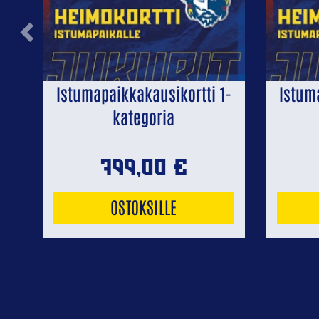
Previous
Istumapaikkakausikortti 1-
Istum
kategoria
799,00
€
OSTOKSILLE