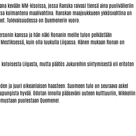
a kevään MM-kisoissa, jossa Ranska raivasi tiensä aina puolivälieriin
soissa kolmantena maalivahtina. Ranskan maajoukkueen ykkösvahtina on
uet. Tulevaisuudessa on Quemenerin vuoro.
sonin kanssa ja hän näki Ronanin meille tulon pelkästään
ta Mestiksessä, kuin olla luukulla Liigassa. Hänen mukaan Ronan on
 kotoisesta Liigasta, mutta päätös Jukureihin siirtymisestä oli eritoten
uuden ja juuri oikeanlaisen haasteen. Suomeen tulo on seuraava askel
kaupungista hyvää. Odotan innolla pääseväni uuteen kulttuuriin, Mikkeliin
pimustaan puolestaan Quemener.