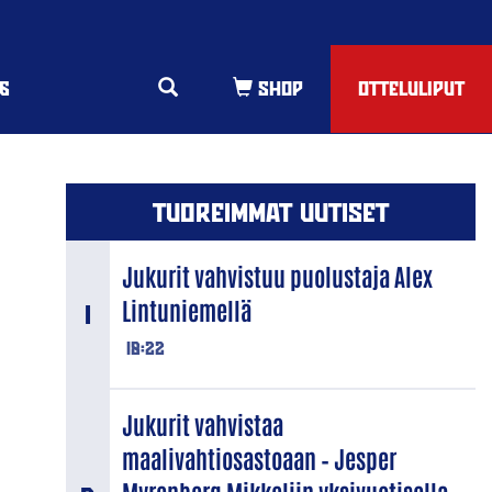
6
OTTELULIPUT
TUOREIMMAT UUTISET
Jukurit vahvistuu puolustaja Alex
Lintuniemellä
18:22
Jukurit vahvistaa
maalivahtiosastoaan – Jesper