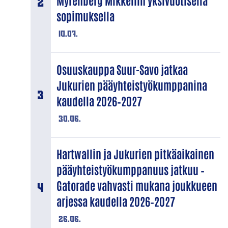
Myrenberg Mikkeliin yksivuotisella
sopimuksella
10.07.
Osuuskauppa Suur-Savo jatkaa
Jukurien pääyhteistyökumppanina
kaudella 2026–2027
30.06.
Hartwallin ja Jukurien pitkäaikainen
pääyhteistyökumppanuus jatkuu –
Gatorade vahvasti mukana joukkueen
arjessa kaudella 2026–2027
26.06.