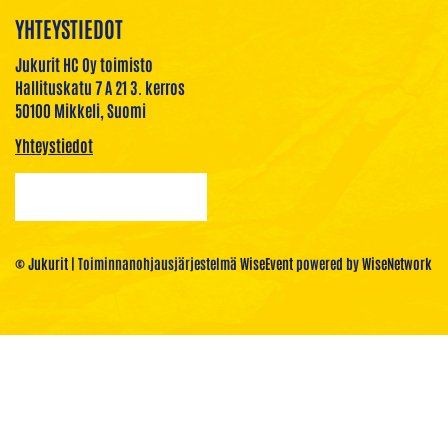
YHTEYSTIEDOT
Jukurit HC Oy toimisto
Hallituskatu 7 A 21 3. kerros
50100 Mikkeli, Suomi
Yhteystiedot
© Jukurit
| Toiminnanohjausjärjestelmä
WiseEvent
powered by
WiseNetwork