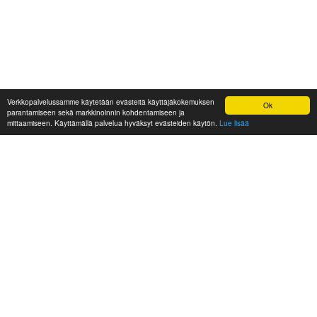
Verkkopalvelussamme käytetään evästeitä käyttäjäkokemuksen
Ok
parantamiseen sekä markkinoinnin kohdentamiseen ja
mittaamiseen. Käyttämällä palvelua hyväksyt evästeiden käytön.
Lue lisää