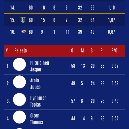
14.
60
16
6
6
32
66
1,10
15.
60
15
6
7
32
64
1,07
16.
60
9
1
11
39
40
0,67
#
Pelaaja
O
M
S
P
P/O
Piitulainen
1.
58
13
20
33
0,57
Jesper
Arola
2.
49
5
24
29
0,59
Juuso
Hynninen
3.
57
8
20
28
0,49
Topias
Olsen
4.
44
14
9
23
0,52
Thomas