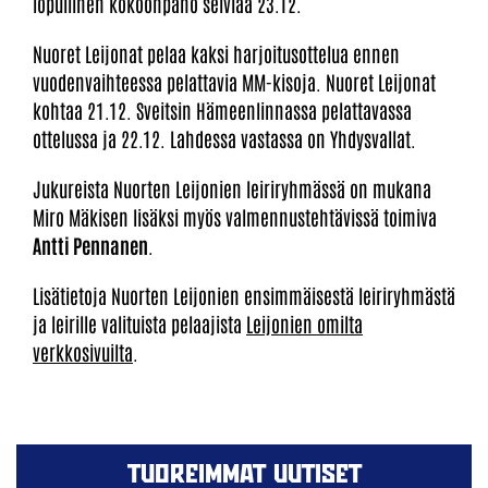
lopullinen kokoonpano selviää 23.12.
Nuoret Leijonat pelaa kaksi harjoitusottelua ennen
vuodenvaihteessa pelattavia MM-kisoja. Nuoret Leijonat
kohtaa 21.12. Sveitsin Hämeenlinnassa pelattavassa
ottelussa ja 22.12. Lahdessa vastassa on Yhdysvallat.
Jukureista Nuorten Leijonien leiriryhmässä on mukana
Miro Mäkisen lisäksi myös valmennustehtävissä toimiva
Antti Pennanen
.
Lisätietoja Nuorten Leijonien ensimmäisestä leiriryhmästä
ja leirille valituista pelaajista
Leijonien omilta
verkkosivuilta
.
TUOREIMMAT UUTISET