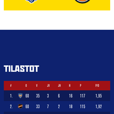
TILASTOT
#
O
V
JV
JH
H
P
P/O
1.
60
35
3
6
16
117
1,95
2.
60
33
7
2
18
115
1,92