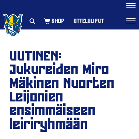
Navi
OTTELULIPUT
Navi
UUTINEN:
Jukureiden Miro
Mäkinen Nuorten
Leijonien
ensimmäiseen
leiriryhmään