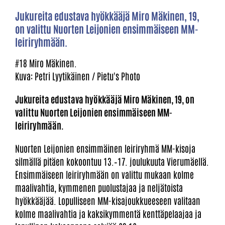
Jukureita edustava hyökkääjä Miro Mäkinen, 19,
on valittu Nuorten Leijonien ensimmäiseen MM-
leiriryhmään.
#18 Miro Mäkinen.
Kuva: Petri Lyytikäinen / Pietu's Photo
Jukureita edustava hyökkääjä Miro Mäkinen, 19, on
valittu Nuorten Leijonien ensimmäiseen MM-
leiriryhmään.
Nuorten Leijonien ensimmäinen leiriryhmä MM-kisoja
silmällä pitäen kokoontuu 13.–17. joulukuuta Vierumäellä.
Ensimmäiseen leiriryhmään on valittu mukaan kolme
maalivahtia, kymmenen puolustajaa ja neljätoista
hyökkääjää. Lopulliseen MM-kisajoukkueeseen valitaan
kolme maalivahtia ja kaksikymmentä kenttäpelaajaa ja