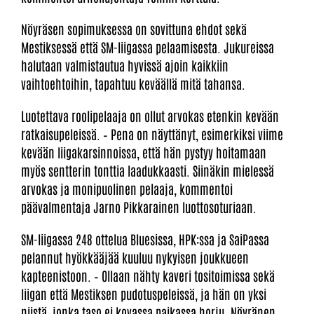
Nöyräsen sopimuksessa on sovittuna ehdot sekä
Mestiksessä että SM-liigassa pelaamisesta. Jukureissa
halutaan valmistautua hyvissä ajoin kaikkiin
vaihtoehtoihin, tapahtuu keväällä mitä tahansa.
Luotettava roolipelaaja on ollut arvokas etenkin kevään
ratkaisupeleissä. – Pena on näyttänyt, esimerkiksi viime
kevään liigakarsinnoissa, että hän pystyy hoitamaan
myös sentterin tonttia laadukkaasti. Siinäkin mielessä
arvokas ja monipuolinen pelaaja, kommentoi
päävalmentaja Jarno Pikkarainen luottosoturiaan.
SM-liigassa 248 ottelua Bluesissa, HPK:ssa ja SaiPassa
pelannut hyökkääjää kuuluu nykyisen joukkueen
kapteenistoon. – Ollaan nähty kaveri tositoimissa sekä
liigan että Mestiksen pudotuspeleissä, ja hän on yksi
niistä, jonka taso ei kovassa paikassa horju. Nöyränen