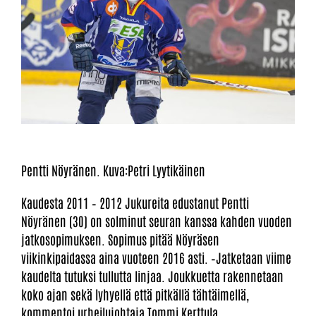
Pentti Nöyränen. Kuva:Petri Lyytikäinen
Kaudesta 2011 – 2012 Jukureita edustanut Pentti
Nöyränen (30) on solminut seuran kanssa kahden vuoden
jatkosopimuksen. Sopimus pitää Nöyräsen
viikinkipaidassa aina vuoteen 2016 asti. –Jatketaan viime
kaudelta tutuksi tullutta linjaa. Joukkuetta rakennetaan
koko ajan sekä lyhyellä että pitkällä tähtäimellä,
kommentoi urheilujohtaja Tommi Kerttula.