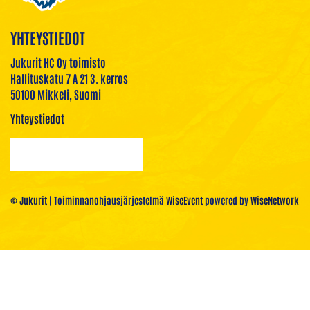
YHTEYSTIEDOT
Jukurit HC Oy toimisto
Hallituskatu 7 A 21 3. kerros
50100 Mikkeli, Suomi
Yhteystiedot
© Jukurit
| Toiminnanohjausjärjestelmä
WiseEvent
powered by
WiseNetwork