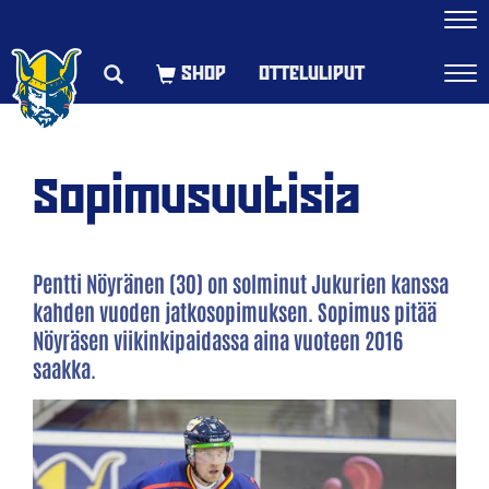
Navi
OTTELULIPUT
Navi
Sopimusuutisia
Pentti Nöyränen (30) on solminut Jukurien kanssa
kahden vuoden jatkosopimuksen. Sopimus pitää
Nöyräsen viikinkipaidassa aina vuoteen 2016
saakka.