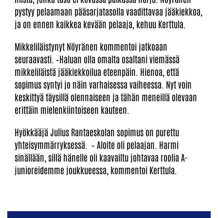
pystyy pelaamaan pääsarjatasolla vaadittavaa jääkiekkoa,
ja on ennen kaikkea kevään pelaaja, kehuu Kerttula.
Mikkeliläistynyt Nöyränen kommentoi jatkoaan
seuraavasti. –Haluan olla omalta osaltani viemässä
mikkeliläistä jääkiekkoilua eteenpäin. Hienoa, että
sopimus syntyi jo näin varhaisessa vaiheessa. Nyt voin
keskittyä täysillä olennaiseen ja tähän meneillä olevaan
erittäin mielenkiintoiseen kauteen.
Hyökkääjä Julius Rantaeskolan sopimus on purettu
yhteisymmärryksessä. – Aloite oli pelaajan. Harmi
sinällään, sillä hänelle oli kaavailtu johtavaa roolia A-
junioreidemme joukkueessa, kommentoi Kerttula.