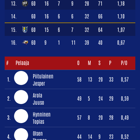
13.
60
16
7
9
28
71
1,18
14.
60
16
6
6
32
66
1,10
15.
60
15
6
7
32
64
1,07
16.
60
9
1
11
39
40
0,67
#
Pelaaja
O
M
S
P
P/O
Piitulainen
1.
58
13
20
33
0,57
Jesper
Arola
2.
49
5
24
29
0,59
Juuso
Hynninen
3.
57
8
20
28
0,49
Topias
Olsen
4.
44
14
9
23
0,52