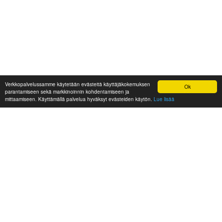
Verkkopalvelussamme käytetään evästeitä käyttäjäkokemuksen
Ok
parantamiseen sekä markkinoinnin kohdentamiseen ja
mittaamiseen. Käyttämällä palvelua hyväksyt evästeiden käytön.
Lue lisää