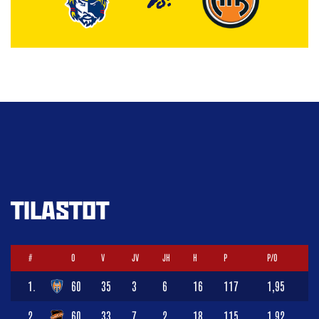
TILASTOT
#
O
V
JV
JH
H
P
P/O
1.
60
35
3
6
16
117
1,95
2.
60
33
7
2
18
115
1,92