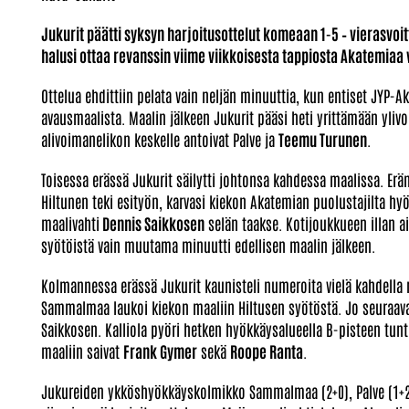
Jukurit päätti syksyn harjoitusottelut komeaan 1-5 – vierasvo
halusi ottaa revanssin viime viikkoisesta tappiosta Akatemiaa 
Ottelua ehdittiin pelata vain neljän minuuttia, kun entiset JYP-A
avausmaalista. Maalin jälkeen Jukurit pääsi heti yrittämään yliv
alivoimanelikon keskelle antoivat Palve ja
Teemu Turunen
.
Toisessa erässä Jukurit säilytti johtonsa kahdessa maalissa. Erän 
Hiltunen teki esityön, karvasi kiekon Akatemian puolustajilta hy
maalivahti
Dennis Saikkosen
selän taakse. Kotijoukkueen illan a
syötöistä vain muutama minuutti edellisen maalin jälkeen.
Kolmannessa erässä Jukurit kaunisteli numeroita vielä kahdella m
Sammalmaa laukoi kiekon maaliin Hiltusen syötöstä. Jo seuraa
Saikkosen. Kalliola pyöri hetken hyökkäysalueella B-pisteen tu
maaliin saivat
Frank Gymer
sekä
Roope Ranta
.
Jukureiden ykköshyökkäyskolmikko Sammalmaa (2+0), Palve (1+2) 