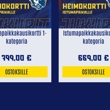
apaikkakausikortti 1-
Istumapaikkakausikor
kategoria
kategoria
799,00
€
669,00
€
OSTOKSILLE
OSTOKSILLE