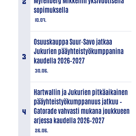
Myrenberg Mikkeliin yksivuotisella
sopimuksella
10.07.
Osuuskauppa Suur-Savo jatkaa
Jukurien pääyhteistyökumppanina
kaudella 2026–2027
30.06.
Hartwallin ja Jukurien pitkäaikainen
pääyhteistyökumppanuus jatkuu –
Gatorade vahvasti mukana joukkueen
arjessa kaudella 2026–2027
26.06.