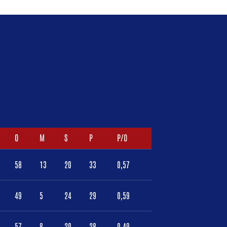
O
M
S
P
P/O
58
13
20
33
0,57
49
5
24
29
0,59
57
8
20
28
0,49