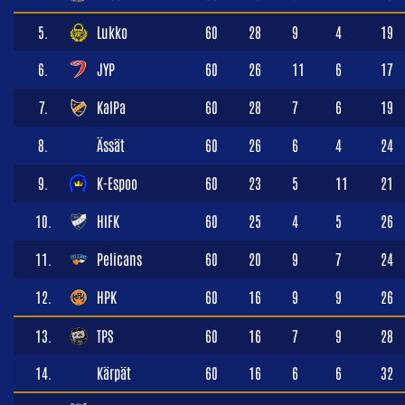
5.
Lukko
60
28
9
4
19
6.
JYP
60
26
11
6
17
7.
KalPa
60
28
7
6
19
8.
Ässät
60
26
6
4
24
9.
K-Espoo
60
23
5
11
21
10.
HIFK
60
25
4
5
26
11.
Pelicans
60
20
9
7
24
12.
HPK
60
16
9
9
26
13.
TPS
60
16
7
9
28
14.
Kärpät
60
16
6
6
32