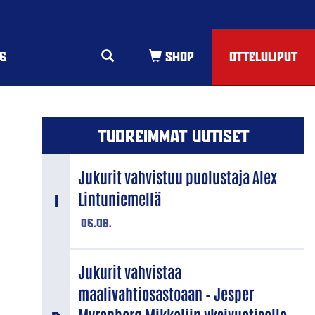
6
OTTELULIPUT
TUOREIMMAT UUTISET
Jukurit vahvistuu puolustaja Alex
Lintuniemellä
06.08.
Jukurit vahvistaa
maalivahtiosastoaan – Jesper