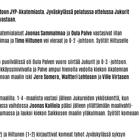
ittoon JYP-Akatemiasta. Jyväskylässä pelatussa ottelussa Jukurit
vastaan.
katemialaiset
Joonas Sammalmaa
ja
Oula Palve
vastasivat illan
oimaa ja
Timo Hiltunen
vei vieraat jo 0-2 –johtoon. Syötöt Hiltuselle
puolivälissä oli Oula Palven vuoro siirtää Jukurit jo 0-3 -johtoon.
ökkäyssiniviivalla ja Palve ampui hienolla vedolla kiekon Akatemian
inoan maalin iski
Jere Somero,
Waltteri Lehtosen
ja
Ville Virtasen
aalilla. 1-4 -maalista vastasi jälleen Jukureiden ykköskenttä, kun
vassa vaihdossa
Joonas Kalliola
pääsi jälleen yllättämään maalivahti-
ntumassa ja laukoi kiekon Saikkosen maalin yläkulmaan. Syötöt komeaan
ja Hiltunen (1+2) kirjauttivat komeat tehot Jyväskylässä syksyn