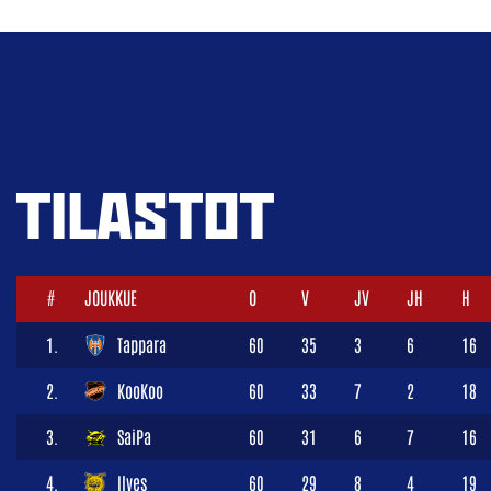
TILASTOT
#
JOUKKUE
O
V
JV
JH
H
1.
Tappara
60
35
3
6
16
2.
KooKoo
60
33
7
2
18
3.
SaiPa
60
31
6
7
16
4.
Ilves
60
29
8
4
19