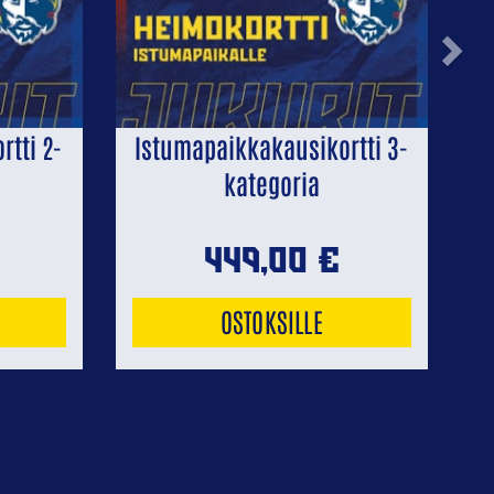
Next
tti 2-
Istumapaikkakausikortti 3-
kategoria
449,00
€
OSTOKSILLE