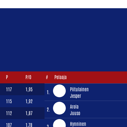
P
P/O
#
Pelaaja
117
1,95
Piitulainen
1.
Jesper
115
1,92
Arola
2.
112
1,87
Juuso
Hynninen
107
1,78
3.