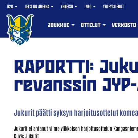
U20
LET'S GO AREENA
YHTEISÖ
INFO
YHTEYSTIEDOT
JOUKKUE
OTTELUT
VERKOSTO
RAPORTTI: Juku
revanssin JYP
Jukurit päätti syksyn harjoitusottelut komea
Jukurit ei antanut viime viikkoisen harjoitusottelun Kangasniem
Kuva: Jukurit