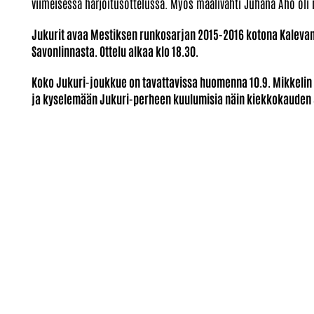
viimeisessä harjoitusottelussa. Myös maalivahti Juhana Aho oli 
Jukurit avaa Mestiksen runkosarjan 2015-2016 kotona Kalevan
Savonlinnasta. Ottelu alkaa klo 18.30.
Koko Jukuri-joukkue on tavattavissa huomenna 10.9. Mikkelin 
ja kyselemään Jukuri-perheen kuulumisia näin kiekkokauden 