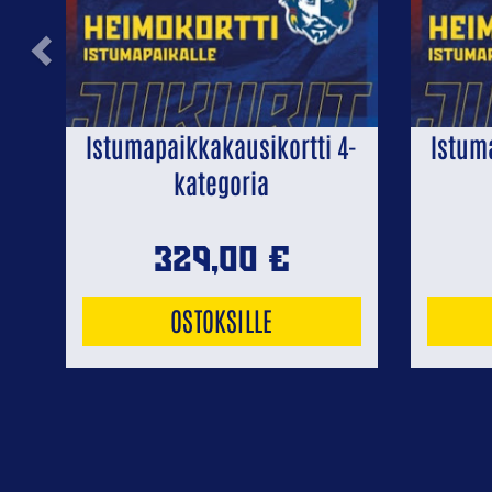
Previous
Istumapaikkakausikortti 4-
Istum
kategoria
329,00
€
OSTOKSILLE