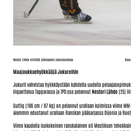
Nestori Lähde viilettää jatkossakin jukuripaidassa. Kuva: Petri
Maajoukkuehyökkääjä Jukureihin
Jukurit vahvistaa hyökkäystään kahdella uudella pelaajasopim
liigaottelua Tapparassa ja TPS:ssa pelannut
Nestori Lähde
(25) li
Guttig (186 cm / 87 kg) on pelannut urallaan kolmissa viime MM
aiemmin edustanut urallaan Ranskan pääsarjassa Dijonia ja Ruot
Viime kaudella isokokoinen ranskalainen oli Mestiksen tehokkaim