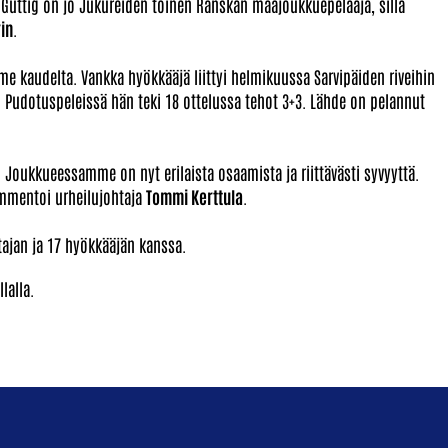
. Guttig on jo Jukureiden toinen Ranskan maajoukkuepelaaja, sillä
in
.
ime kaudelta. Vankka hyökkääjä liittyi helmikuussa Sarvipäiden riveihin
. Pudotuspeleissä hän teki 18 ottelussa tehot 3+3. Lähde on pelannut
 Joukkueessamme on nyt erilaista osaamista ja riittävästi syvyyttä.
kommentoi urheilujohtaja
Tommi Kerttula
.
ajan ja 17 hyökkääjän kanssa.
lalla.