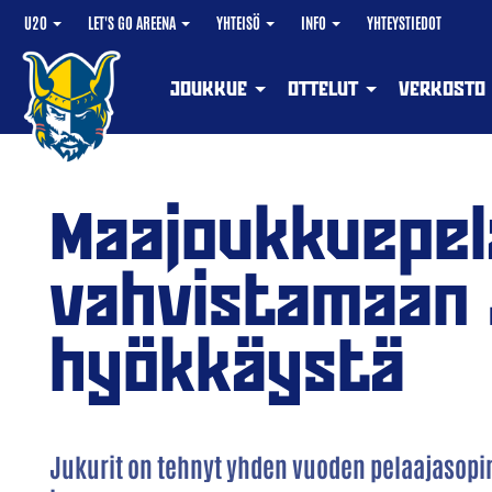
U20
LET'S GO AREENA
YHTEISÖ
INFO
YHTEYSTIEDOT
JOUKKUE
OTTELUT
VERKOSTO
Maajoukkuepel
vahvistamaan 
hyökkäystä
Jukurit on tehnyt yhden vuoden pelaajasopim