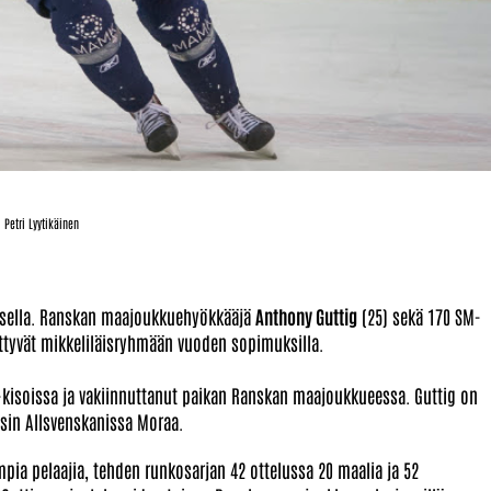
 Lyytikäinen
uksella. Ranskan maajoukkuehyökkääjä
Anthony Guttig
(25) sekä 170 SM-
ittyvät mikkeliläisryhmään vuoden sopimuksilla.
-kisoissa ja vakiinnuttanut paikan Ranskan maajoukkueessa. Guttig on
sin Allsvenskanissa Moraa.
pia pelaajia, tehden runkosarjan 42 ottelussa 20 maalia ja 52