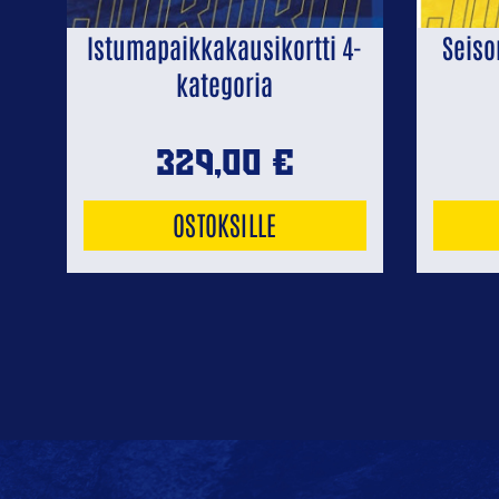
Previous
Istumapaikkakausikortti 4-
Seiso
kategoria
329,00
€
OSTOKSILLE