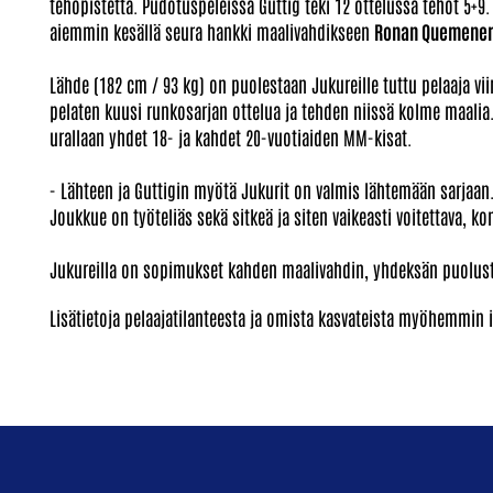
tehopistettä. Pudotuspeleissä Guttig teki 12 ottelussa tehot 5+9
aiemmin kesällä seura hankki maalivahdikseen
Ronan Quemener
Lähde (182 cm / 93 kg) on puolestaan Jukureille tuttu pelaaja vi
pelaten kuusi runkosarjan ottelua ja tehden niissä kolme maalia
urallaan yhdet 18- ja kahdet 20-vuotiaiden MM-kisat.
- Lähteen ja Guttigin myötä Jukurit on valmis lähtemään sarjaan.
Joukkue on työteliäs sekä sitkeä ja siten vaikeasti voitettava, 
Jukureilla on sopimukset kahden maalivahdin, yhdeksän puolust
Lisätietoja pelaajatilanteesta ja omista kasvateista myöhemmin il