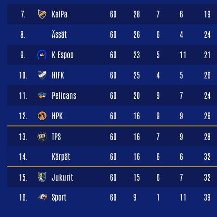
7.
KalPa
60
28
7
6
19
8.
Ässät
60
26
6
4
24
9.
K-Espoo
60
23
5
11
21
10.
HIFK
60
25
4
5
26
11.
Pelicans
60
20
9
7
24
12.
HPK
60
16
9
9
26
13.
TPS
60
16
7
9
28
14.
Kärpät
60
16
6
6
32
15.
Jukurit
60
15
6
7
32
16.
Sport
60
9
1
11
39