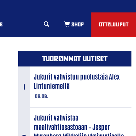
6
OTTELULIPUT
TUOREIMMAT UUTISET
Jukurit vahvistuu puolustaja Alex
Lintuniemellä
06.08.
Jukurit vahvistaa
maalivahtiosastoaan – Jesper