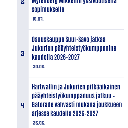
Myrenberg Mikkeliin yksivuotisella
sopimuksella
10.07.
Osuuskauppa Suur-Savo jatkaa
Jukurien pääyhteistyökumppanina
kaudella 2026–2027
30.06.
Hartwallin ja Jukurien pitkäaikainen
pääyhteistyökumppanuus jatkuu –
Gatorade vahvasti mukana joukkueen
arjessa kaudella 2026–2027
26.06.