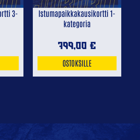
Next
tti 3-
Istumapaikkakausikortti 1-
kategoria
799,00
€
OSTOKSILLE