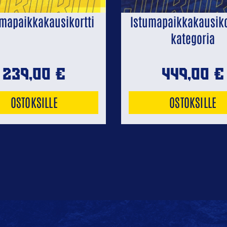
mapaikkakausikortti
Istumapaikkakausikor
kategoria
239,00
€
449,00
€
OSTOKSILLE
OSTOKSILLE