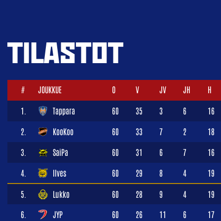
TILASTOT
#
JOUKKUE
O
V
JV
JH
H
1.
Tappara
60
35
3
6
16
2.
KooKoo
60
33
7
2
18
3.
SaiPa
60
31
6
7
16
4.
Ilves
60
29
8
4
19
5.
Lukko
60
28
9
4
19
6.
JYP
60
26
11
6
17