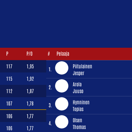
P
P/O
#
Pelaaja
117
1,95
Piitulainen
1.
Jesper
115
1,92
Arola
2.
112
1,87
Juuso
Hynninen
107
1,78
3.
Topias
106
1,77
Olsen
4.
Thomas
106
1,77