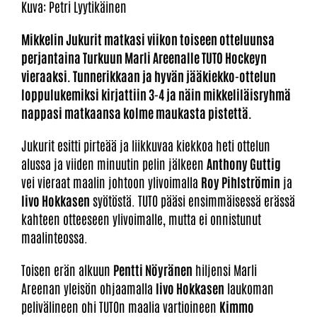
Kuva: Petri Lyytikäinen
Mikkelin Jukurit matkasi viikon toiseen otteluunsa
perjantaina Turkuun Marli Areenalle TUTO Hockeyn
vieraaksi. Tunnerikkaan ja hyvän jääkiekko-ottelun
loppulukemiksi kirjattiin 3-4 ja näin mikkeliläisryhmä
nappasi matkaansa kolme maukasta pistettä.
Jukurit esitti pirteää ja liikkuvaa kiekkoa heti ottelun
alussa ja viiden minuutin pelin jälkeen
Anthony Guttig
vei vieraat maalin johtoon ylivoimalla
Roy Pihlströmin
ja
Iivo Hokkasen
syötöstä. TUTO pääsi ensimmäisessä erässä
kahteen otteeseen ylivoimalle, mutta ei onnistunut
maalinteossa.
Toisen erän alkuun
Pentti Nöyränen
hiljensi Marli
Areenan yleisön ohjaamalla
Iivo Hokkasen
laukoman
pelivälineen ohi TUTOn maalia vartioineen
Kimmo