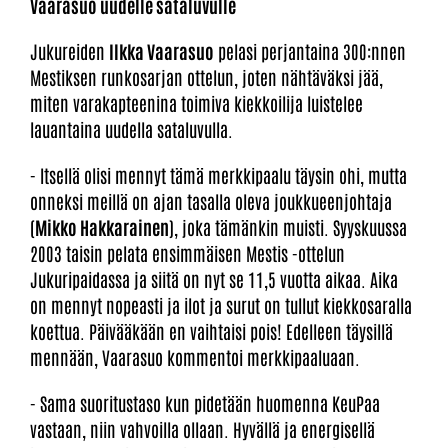
Vaarasuo uudelle sataluvulle
Jukureiden
Ilkka Vaarasuo
pelasi perjantaina 300:nnen
Mestiksen runkosarjan ottelun, joten nähtäväksi jää,
miten varakapteenina toimiva kiekkoilija luistelee
lauantaina uudella sataluvulla.
- Itsellä olisi mennyt tämä merkkipaalu täysin ohi, mutta
onneksi meillä on ajan tasalla oleva joukkueenjohtaja
(
Mikko Hakkarainen
), joka tämänkin muisti. Syyskuussa
2003 taisin pelata ensimmäisen Mestis -ottelun
Jukuripaidassa ja siitä on nyt se 11,5 vuotta aikaa. Aika
on mennyt nopeasti ja ilot ja surut on tullut kiekkosaralla
koettua. Päivääkään en vaihtaisi pois! Edelleen täysillä
mennään, Vaarasuo kommentoi merkkipaaluaan.
- Sama suoritustaso kun pidetään huomenna KeuPaa
vastaan, niin vahvoilla ollaan. Hyvällä ja energisellä