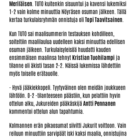
Meriläisen
. TUTO kuitenkin sisuuntui ja kavensi lukemiksi
1-2 vain kolme minuuttia Nöyräsen osuman jälkeen. Tällä
kertaa turkulaisryhmän onnistuja oli
Topi Taavitsainen
.
Kun TUTO sai maalisummerin testauksen kohdilleen,
soiteltiin maalilaulua uudelleen kaksi minuuttia edellisen
osuman jälkeen. Turkulaisyleisöä huudatti kauden
ensimmäisen maalinsa tehnyt
Kristian Tuohilampi
ja
tilanne oli äkisti tasan 2-2. Näissä lukemissa lähdettiin
myös toiselle erätauolle.
- Hyvä jääkiekkopeli. Tyytyväinen olen meidän joukkueen
lähtöön. 0-2 -tilanteeseen päästiin, kun pelattiin hyvin
ottelun alku, Jukureiden pääkäskijä
Antti Pennanen
kommentoi ottelun alun tapahtumia.
Kolmannen erän pikaosumat siivitti Jukurit voittoon. Vain
reiluun minuuttiin sarvipäät iski kaksi maalia, onnistujina