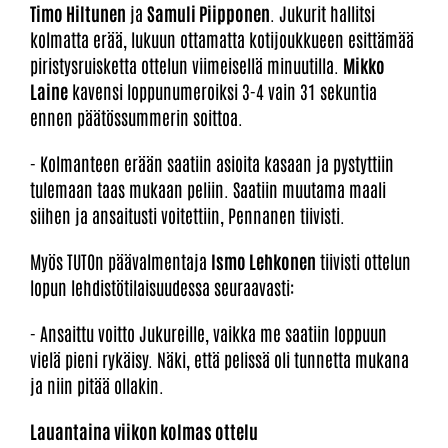
Timo Hiltunen
ja
Samuli Piipponen
. Jukurit hallitsi
kolmatta erää, lukuun ottamatta kotijoukkueen esittämää
piristysruisketta ottelun viimeisellä minuutilla.
Mikko
Laine
kavensi loppunumeroiksi 3-4 vain 31 sekuntia
ennen päätössummerin soittoa.
- Kolmanteen erään saatiin asioita kasaan ja pystyttiin
tulemaan taas mukaan peliin. Saatiin muutama maali
siihen ja ansaitusti voitettiin, Pennanen tiivisti.
Myös TUTOn päävalmentaja
Ismo Lehkonen
tiivisti ottelun
lopun lehdistötilaisuudessa seuraavasti:
- Ansaittu voitto Jukureille, vaikka me saatiin loppuun
vielä pieni rykäisy. Näki, että pelissä oli tunnetta mukana
ja niin pitää ollakin.
Lauantaina viikon kolmas ottelu