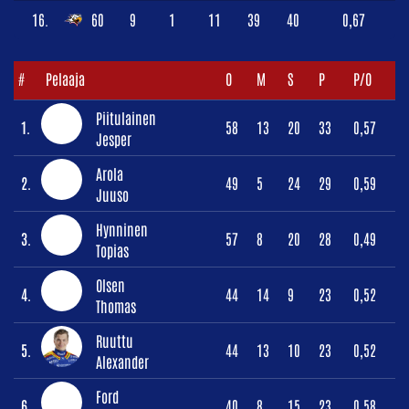
16.
60
9
1
11
39
40
0,67
#
Pelaaja
O
M
S
P
P/O
Piitulainen
1.
58
13
20
33
0,57
Jesper
Arola
2.
49
5
24
29
0,59
Juuso
Hynninen
3.
57
8
20
28
0,49
Topias
Olsen
4.
44
14
9
23
0,52
Thomas
Ruuttu
5.
44
13
10
23
0,52
Alexander
Ford
6.
40
8
15
23
0,58