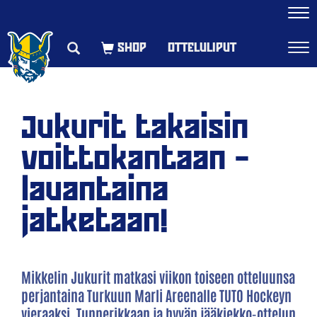
Navi
OTTELULIPUT
Navi
Jukurit takaisin
voittokantaan –
lauantaina
jatketaan!
Mikkelin Jukurit matkasi viikon toiseen otteluunsa
perjantaina Turkuun Marli Areenalle TUTO Hockeyn
vieraaksi. Tunnerikkaan ja hyvän jääkiekko-ottelun