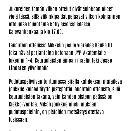
Jukureiden tämän viikon ottelut eivät suinkaan olleet
vielä tässä, sillä viikinkipaidat pelaavat viikon kolmannen
ottelunsa lauantaina kotiyleisönsä edessä
Kalevankankaalla klo 17.00.
Lauantain ottelussa Mikkelin jäällä vierailee KeuPa HT,
joka hävisi perjantaina kotonaan JYP-Akatemialle
lukemin 1-4. Keuruulaisten ainoan maalin teki
Jesse
Lindsten
ylivoimalla.
Pudotuspeliviivan tuntumassa sijalla kahdeksan majaileva
joukkue kaipaa täyttä pistepottia lauantain ottelusta, sillä
keuruulaisten takana, vain kahden pisteen päässä on
Kiekko-Vantaa. Mikäli joukkue mielii mukaan
pudotuspeleihin, on pisteiden metsästys otettava
tosissaan.