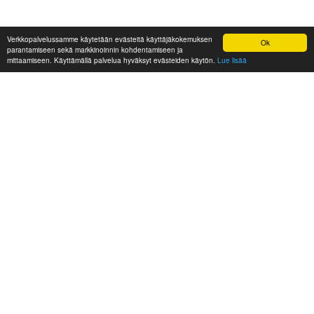
Verkkopalvelussamme käytetään evästeitä käyttäjäkokemuksen
Ok
parantamiseen sekä markkinoinnin kohdentamiseen ja
mittaamiseen. Käyttämällä palvelua hyväksyt evästeiden käytön.
Lue lisää