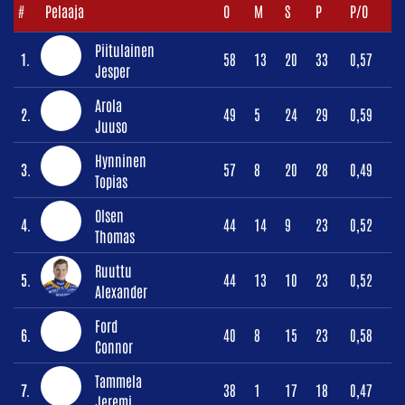
#
Pelaaja
O
M
S
P
P/O
Piitulainen
1.
58
13
20
33
0,57
Jesper
Arola
2.
49
5
24
29
0,59
Juuso
Hynninen
3.
57
8
20
28
0,49
Topias
Olsen
4.
44
14
9
23
0,52
Thomas
Ruuttu
5.
44
13
10
23
0,52
Alexander
Ford
6.
40
8
15
23
0,58
Connor
Tammela
7.
38
1
17
18
0,47
Jeremi