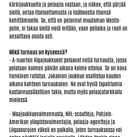
kärkijoukkueita ja pelaajia vastaan, ja näkee, että pärjää
siellä, antaa itseluottamusta ja lisäboostia itsensä
kehittämiselle. Se, että on pelannut muutaman Mestis-
pelin, ei takaa siellä vielä mitään, vaan peliaika ja rooli on
ansaittava alusta asti.
Mikä turnaus on kyseessä?
- A-nuorten liigajoukkueet pelaavat neljä turnausta, jossa
pelataan kolmen päivän aikana kolme ottelua. Se on kova
henkinen rutistus. Jokainen joukkue osallistuu kauden
aikana kahteen turnaukseen. Ne ovat hyviä tapahtumia
kustannussäästöjen takia, mutta myös pelaajatarkkailu
mielessä.
- Maajoukkuevalmennusta, NHL-scoutteja, Pohjois-
Amerikan yliopistovalmentajia, pelaaja-agentteja ja
Liigaseurojen väkeä on paikalla, joten turnauksessa voi