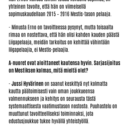
yhteinen tavoite, että hän on viimeisellä
sopimuskaudellaan 2015 – 2016 Mestis-tason pelaaja.
- Minusta Erno on tavoitteessa pysynyt, mutta toisaalta
rimaa on nostettava, että hän olisi kahden kauden päästä
Liigapelaaja, meidän tarkoitus on kehittää vähintään
liigapelaajia, ei Mestis-pelaajia.
A-nuoret ovat aloittaneet kautensa hyvin. Sarjasijoitus
on Mestiksen kolmas, mitä mieltä olet?
-
Jussi Hyvärinen
on saanut keskittyä nyt kolmatta
kautta päätoimisesti vain oman joukkueensa
valmennukseen ja kehitys on seurausta tästä
systemaattisesta vaatimustason nostosta. Puuhastelu on
muuttunut tavoitteelliseksi toiminnaksi, jota
edustusjoukkue tukee hyvällä yhteistyöllä.