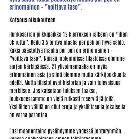
erinomainen – ”voittava taso”.
Katsaus alkukauteen
Runkosarjan piikkipaikka 12 kierroksen jälkeen on ”ihan
ok juttu”. Reilu 3,5 tehtyä maalia per peli on hyvä saldo.
Kaksi päästettyä maalia per peli on erinomainen –
”voittava taso”. Näissä molemmissa tilastoissa olemme
sarjan kärkipäässä. 21 ylivoimamaalia on myös
erinomainen asia ja siinä olemme muita kärkijoukkueita
edellä. Mutta tilastot ovat historiaa ja vain tulevaisuus
merkitsee. Jos katsotaan tuloksen taakse,
joukkueessamme on vielä rutkasti reserviä jäljellä.
Yksilöiden välillä on ollut eroja ja yksilötasolla jokaisella
on varaa parantaa.
Ensi maanantaina pysähdymme yhdessä johtoryhmän
kanssa analysoimaan omaan toimintaamme,