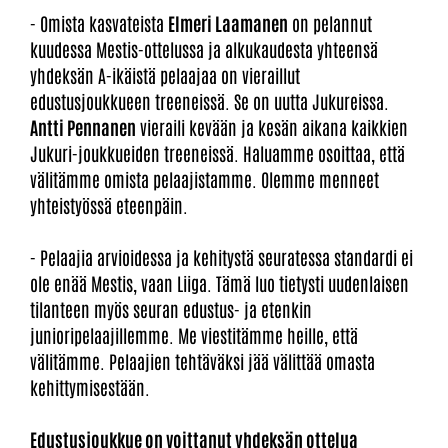
- Omista kasvateista
Elmeri Laamanen
on pelannut
kuudessa Mestis-ottelussa ja alkukaudesta yhteensä
yhdeksän A-ikäistä pelaajaa on vieraillut
edustusjoukkueen treeneissä. Se on uutta Jukureissa.
Antti Pennanen
vieraili kevään ja kesän aikana kaikkien
Jukuri-joukkueiden treeneissä. Haluamme osoittaa, että
välitämme omista pelaajistamme. Olemme menneet
yhteistyössä eteenpäin.
- Pelaajia arvioidessa ja kehitystä seuratessa standardi ei
ole enää Mestis, vaan Liiga. Tämä luo tietysti uudenlaisen
tilanteen myös seuran edustus- ja etenkin
junioripelaajillemme. Me viestitämme heille, että
välitämme. Pelaajien tehtäväksi jää välittää omasta
kehittymisestään.
Edustusjoukkue on voittanut yhdeksän ottelua