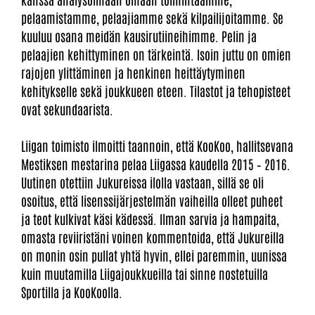
pelaamistamme, pelaajiamme sekä kilpailijoitamme. Se
kuuluu osana meidän kausirutiineihimme. Pelin ja
pelaajien kehittyminen on tärkeintä. Isoin juttu on omien
rajojen ylittäminen ja henkinen heittäytyminen
kehitykselle sekä joukkueen eteen. Tilastot ja tehopisteet
ovat sekundaarista.
Liigan toimisto ilmoitti taannoin, että KooKoo, hallitsevana
Mestiksen mestarina pelaa Liigassa kaudella 2015 – 2016.
Uutinen otettiin Jukureissa ilolla vastaan, sillä se oli
osoitus, että lisenssijärjestelmän vaiheilla olleet puheet
ja teot kulkivat käsi kädessä. Ilman sarvia ja hampaita,
omasta reviiristäni voinen kommentoida, että Jukureilla
on monin osin pullat yhtä hyvin, ellei paremmin, uunissa
kuin muutamilla Liigajoukkueilla tai sinne nostetuilla
Sportilla ja KooKoolla.