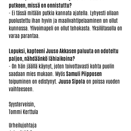
putkeen, missä on onnistuttu?
- Ei tässä mitään putkia kannata ajatella. Lyhyesti ollaan
puolustettu ihan hyvin ja maalivahtipelaaminen on ollut
kunnossa. Ylivoimapeli on ollut tehokasta. Yksilötasolla on
varaa parantaa.
Lopuksi, kapteeni Juuso Akkasen paluuta on odoteltu
paljon, nähdäänkö lähiaikoina?
- On hän jäällä käynyt, joten toivottavasti kohta puolin
saadaan mies mukaan. Myös
Samuli Piipposen
toipuminen on edistynyt.
Juuso Sipola
on poissa vuoden
vaihteeseen.
Syysterveisin,
Tommi Kerttula
Urheilujohtaja