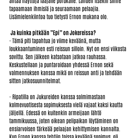
antaa näyttöjä laajalle porukalle. Lähden itsekin sinne
tapaamaan ihmisiä ja seuraamaan pelaajia.
Lisämielenkiintoa tuo tietysti Ernon mukana olo.
Ja kuinka pitkään ”Epi” on Jokereissa?
- Tämä piti tapahtua jo viime keväänä, mutta
loukkaantuminen esti reissun silloin. Nyt on ensi viikosta
sovittu. Sen jälkeen katsotaan jatkoa rauhassa.
Keskustellaan ja puntaroidaan yhdessä Ernon sekä
valmennuksen kanssa mikä on reissun anti ja tehdään
sitten jatkosuunnitelmat.
- Ripatilla on Jukureiden kanssa solmimastaan
kolmevuotisesta sopimuksesta vielä vajaat kaksi kautta
jäljellä. Edessä on kuitenkin armeijaan lähtö
tammikuussa, joten oikean pelipaikan löytäminen on
ensiarvoisen tärkeää pelaajan kehittymisen kannalta.
Kun Ernon kanssa tehtiin toissa keväänä sopimus, oli