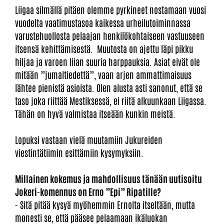
Liigaa silmällä pitäen olemme pyrkineet nostamaan vuosi
vuodelta vaatimustasoa kaikessa urheilutoiminnassa
varustehuollosta pelaajan henkilökohtaiseen vastuuseen
itsensä kehittämisestä. Muutosta on ajettu läpi pikku
hiljaa ja varoen liian suuria harppauksia. Asiat eivät ole
mitään ”jumaltiedettä”, vaan arjen ammattimaisuus
lähtee pienistä asioista. Olen alusta asti sanonut, että se
taso joka riittää Mestiksessä, ei riitä alkuunkaan Liigassa.
Tähän on hyvä valmistaa itseään kunkin meistä.
Lopuksi vastaan vielä muutamiin Jukureiden
viestintätiimin esittämiin kysymyksiin.
Millainen kokemus ja mahdollisuus tänään uutisoitu
Jokeri-komennus on Erno ”Epi” Ripatille?
- Sitä pitää kysyä myöhemmin Ernolta itseltään, mutta
monesti se, että pääsee pelaamaan ikäluokan