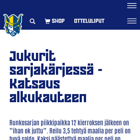
Navi
OTTELULIPUT
Navi
Jukurit
sarjakärjessä -
Katsaus
alkukauteen
Runkosarjan piikkipaikka 12 kierroksen jälkeen on
”ihan ok juttu”. Reilu 3,5 tehtyä maalia per peli on
hyvä saldo. Kaksi päästettyä maalia per peli on