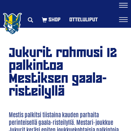
Navi
OTTELULIPUT
Navi
Jukurit rohmusi 12
palkintoa
Mestiksen gaala-
risteilyllä
Mestis palkitsi tiistaina kauden parhaita
perinteisellä gaala-risteilyllä. Mestari-joukkue
Jukurit keräsi eniten joukkuekohtaisia palkintoja,