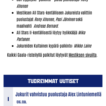
Ahonen
Mestiksen All Stars-kentälliseen Jukureista valittiin
puolustajat
Rony Ahonen, Pasi Järvinen
sekä
maalivahti
Andreas Bernard
.
All Stars II-kentällisestä löytyy hyökkääjä
Mika
Partanen
.
Jukureiden Kultainen kypärä-palkinto:
Mikko Laine
Kaikki Gaala-risteilyllä palkitut löytyvät
Mestiksen sivuilta
.
TUOREIMMAT UUTISET
Jukurit vahvistuu puolustaja Alex Lintuniemellä
06.08.