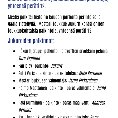
yhteensä peräti 12.
Mestis palkitsi tiistaina kauden parhaita perinteisellä
gaala-risteilyllä. Mestari-joukkue Jukurit keräsi eniten
joukkuekohtaisia palkintoja, yhteensä peräti 12.
Jukureiden palkinnot:
Håkan Hjerppe -palkinto - playoffien arvokkain pelaaja:
Turo Asplund
Fair play -palkinto:
Jukurit
Petri Varis -palkinto - paras tulokas:
Mika Partanen
Mestarijoukkueen valmentaja:
Jarno Pikkarainen
Raimo Määttänen -palkinto - paras valmentaja:
Jarno
Pikkarainen
Pasi Nurminen - palkinto - paras maalivahti:
Andreas
Bernard
Jari Lippojoki -palkinto - paras puolustaja:
Rony