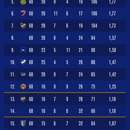
5.
60
28
9
4
19
106
1,77
6.
60
26
11
6
17
106
1,77
7.
60
28
7
6
19
104
1,73
8.
60
26
6
4
24
94
1,57
9.
60
23
5
11
21
90
1,50
10.
60
25
4
5
26
88
1,47
11.
60
20
9
7
24
85
1,42
12.
60
16
9
9
26
75
1,25
13.
60
16
7
9
28
71
1,18
14.
60
16
6
6
32
66
1,10
15.
60
15
6
7
32
64
1,07