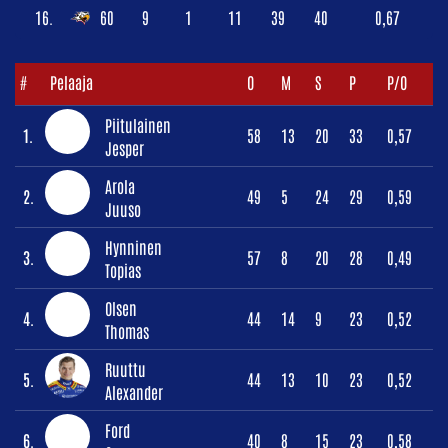
16.
60
9
1
11
39
40
0,67
#
Pelaaja
O
M
S
P
P/O
Piitulainen
1.
58
13
20
33
0,57
Jesper
Arola
2.
49
5
24
29
0,59
Juuso
Hynninen
3.
57
8
20
28
0,49
Topias
Olsen
4.
44
14
9
23
0,52
Thomas
Ruuttu
5.
44
13
10
23
0,52
Alexander
Ford
6.
40
8
15
23
0,58