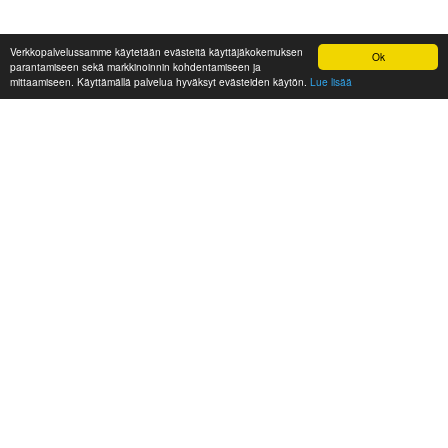
Verkkopalvelussamme käytetään evästeitä käyttäjäkokemuksen
Ok
parantamiseen sekä markkinoinnin kohdentamiseen ja
mittaamiseen. Käyttämällä palvelua hyväksyt evästeiden käytön.
Lue lisää