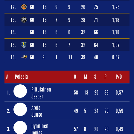
12.
60
16
9
9
26
75
1,25
13.
60
16
7
9
28
71
1,18
14.
60
16
6
6
32
66
1,10
15.
60
15
6
7
32
64
1,07
16.
60
9
1
11
39
40
0,67
#
Pelaaja
O
M
S
P
P/O
Piitulainen
1.
58
13
20
33
0,57
Jesper
Arola
2.
49
5
24
29
0,59
Juuso
Hynninen
3.
57
8
20
28
0,49
Topias