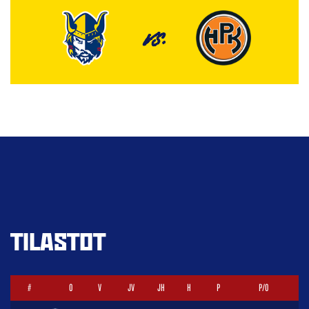
VS.
TILASTOT
#
O
V
JV
JH
H
P
P/O