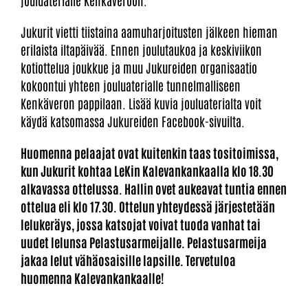
jouluaterialle Kenkäveroon.
Jukurit vietti tiistaina aamuharjoitusten jälkeen hieman
erilaista iltapäivää. Ennen joulutaukoa ja keskiviikon
kotiottelua joukkue ja muu Jukureiden organisaatio
kokoontui yhteen jouluaterialle tunnelmalliseen
Kenkäveron pappilaan. Lisää kuvia jouluaterialta voit
käydä katsomassa Jukureiden Facebook-sivuilta.
Huomenna pelaajat ovat kuitenkin taas tositoimissa,
kun Jukurit kohtaa LeKin Kalevankankaalla klo 18.30
alkavassa ottelussa. Hallin ovet aukeavat tuntia ennen
ottelua eli klo 17.30. Ottelun yhteydessä järjestetään
lelukeräys, jossa katsojat voivat tuoda vanhat tai
uudet lelunsa Pelastusarmeijalle. Pelastusarmeija
jakaa lelut vähäosaisille lapsille. Tervetuloa
huomenna Kalevankankaalle!