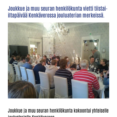
Joukkue ja muu seuran henkilökunta vietti tiistai-
iltapäivää Kenkäverossa jouluaterian merkeissä.
Joukkue ja muu seuran henkilökunta kokoontui yhteiselle