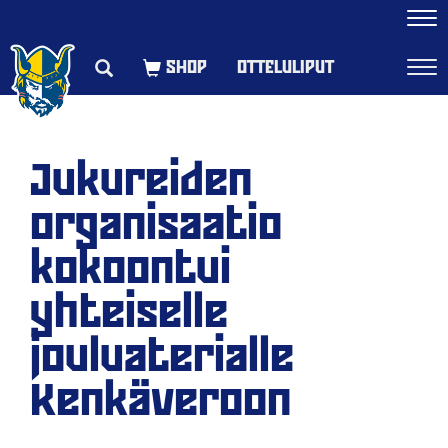
Navi
OTTELULIPUT
Navi
Jukureiden
organisaatio
kokoontui
yhteiselle
jouluaterialle
Kenkäveroon