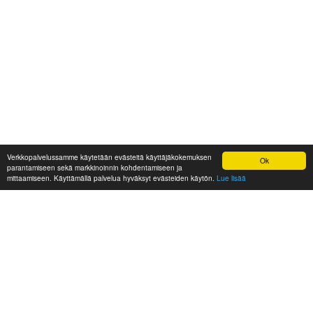
Verkkopalvelussamme käytetään evästeitä käyttäjäkokemuksen
Ok
parantamiseen sekä markkinoinnin kohdentamiseen ja
mittaamiseen. Käyttämällä palvelua hyväksyt evästeiden käytön.
Lue lisää