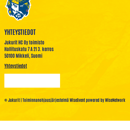
YHTEYSTIEDOT
Jukurit HC Oy toimisto
Hallituskatu 7 A 21 3. kerros
50100 Mikkeli, Suomi
Yhteystiedot
© Jukurit
| Toiminnanohjausjärjestelmä
WiseEvent
powered by
WiseNetwork