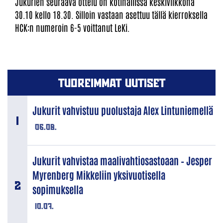
Jukurien seuraava ottelu on kotihallissa keskiviikkona
30.10 kello 18.30. Silloin vastaan asettuu tällä kierroksella
HCK:n numeroin 6-5 voittanut LeKi.
TUOREIMMAT UUTISET
Jukurit vahvistuu puolustaja Alex Lintuniemellä
06.08.
Jukurit vahvistaa maalivahtiosastoaan – Jesper
Myrenberg Mikkeliin yksivuotisella
sopimuksella
10.07.