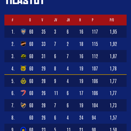
TILASTOT
#
O
V
JV
JH
H
P
P/O
1.
60
35
3
6
16
117
1,95
2.
60
33
7
2
18
115
1,92
3.
60
31
6
7
16
112
1,87
4.
60
29
8
4
19
107
1,78
5.
60
28
9
4
19
106
1,77
6.
60
26
11
6
17
106
1,77
7.
60
28
7
6
19
104
1,73
8.
60
26
6
4
24
94
1,57
9.
60
23
5
11
21
90
1,50