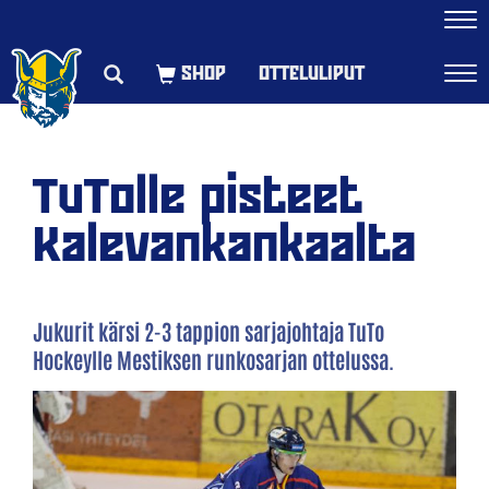
Navi
OTTELULIPUT
Navi
TuTolle pisteet
Kalevankankaalta
Jukurit kärsi 2-3 tappion sarjajohtaja TuTo
Hockeylle Mestiksen runkosarjan ottelussa.