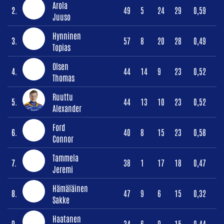
Arola
2.
49
5
24
29
0,59
Juuso
Hynninen
3.
57
8
20
28
0,49
Topias
Olsen
4.
44
14
9
23
0,52
Thomas
Ruuttu
5.
44
13
10
23
0,52
Alexander
Ford
6.
40
8
15
23
0,58
Connor
Tammela
7.
38
1
17
18
0,47
Jeremi
Hämäläinen
8.
47
9
6
15
0,32
Sakke
Haatanen
9.
34
6
9
15
0,44