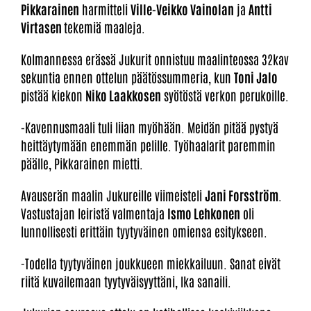
Pikkarainen
harmitteli
Ville-Veikko Vainolan
ja
Antti
Virtasen
tekemiä maaleja.
Kolmannessa erässä Jukurit onnistuu maalinteossa 32kav
sekuntia ennen ottelun päätössummeria, kun
Toni Jalo
pistää kiekon
Niko Laakkosen
syötöstä verkon perukoille.
-
Kavennusmaali tuli liian myöhään. Meidän pitää pystyä
heittäytymään enemmän pelille. Työhaalarit paremmin
päälle, Pikkarainen mietti.
Avauserän maalin Jukureille viimeisteli
Jani Forsström
.
Vastustajan leiristä valmentaja
Ismo Lehkonen
oli
lunnollisesti erittäin tyytyväinen omiensa esitykseen.
-Todella tyytyväinen joukkueen miekkailuun. Sanat eivät
riitä kuvailemaan tyytyväisyyttäni, Ika sanaili.