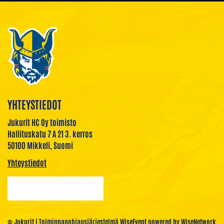
YHTEYSTIEDOT
Jukurit HC Oy toimisto
Hallituskatu 7 A 21 3. kerros
50100 Mikkeli, Suomi
Yhteystiedot
© Jukurit
| Toiminnanohjausjärjestelmä
WiseEvent
powered by
WiseNetwork