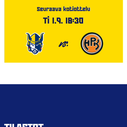
Seuraava kotiottelu
Ti 1.9. 18:30
VS.