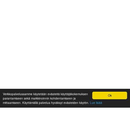
Verkkopalvelussamme käytetään evästeitä käyttäjäkokemuksen
Ok
parantamiseen sekä markkinoinnin kohdentamiseen ja
mittaamiseen. Käyttämällä palvelua hyväksyt evästeiden käytön.
Lue lisää