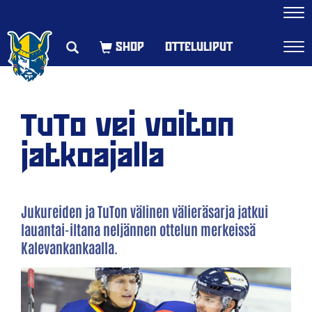
Navi
OTTELULIPUT
Navi
TuTo vei voiton
jatkoajalla
Jukureiden ja TuTon välinen välieräsarja jatkui
lauantai-iltana neljännen ottelun merkeissä
Kalevankankaalla.