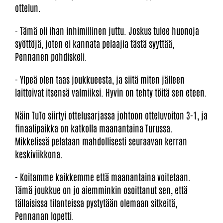
ottelun.
- Tämä oli ihan inhimillinen juttu. Joskus tulee huonoja
syöttöjä, joten ei kannata pelaajia tästä syyttää,
Pennanen pohdiskeli.
- Ylpeä olen taas joukkueesta, ja siitä miten jälleen
laittoivat itsensä valmiiksi. Hyvin on tehty töitä sen eteen.
Näin TuTo siirtyi ottelusarjassa johtoon otteluvoiton 3-1, ja
finaalipaikka on katkolla maanantaina Turussa.
Mikkelissä pelataan mahdollisesti seuraavan kerran
keskiviikkona.
- Koitamme kaikkemme että maanantaina voitetaan.
Tämä joukkue on jo aiemminkin osoittanut sen, että
tällaisissa tilanteissa pystytään olemaan sitkeitä,
Pennanan lopetti.