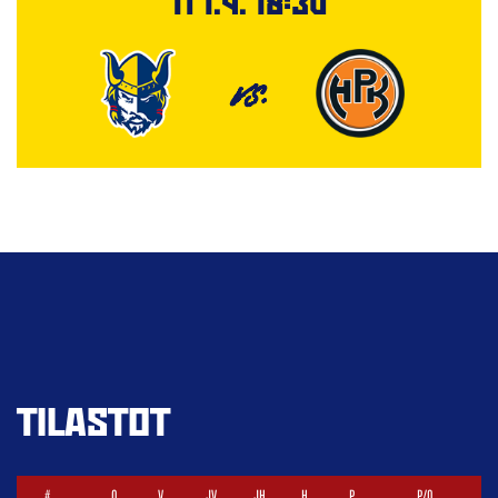
Ti 1.9. 18:30
VS.
TILASTOT
#
O
V
JV
JH
H
P
P/O