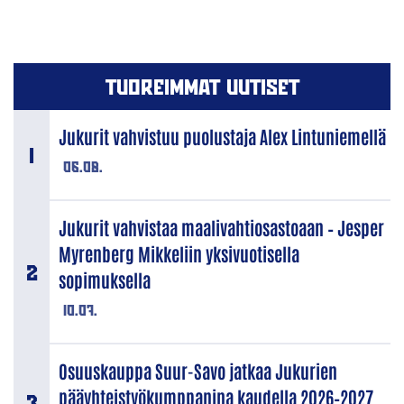
TUOREIMMAT UUTISET
Jukurit vahvistuu puolustaja Alex Lintuniemellä
06.08.
Jukurit vahvistaa maalivahtiosastoaan – Jesper
Myrenberg Mikkeliin yksivuotisella
sopimuksella
10.07.
Osuuskauppa Suur-Savo jatkaa Jukurien
pääyhteistyökumppanina kaudella 2026–2027