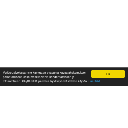
Verkkopalvelussamme käytetään evästeitä käyttäjäkokemuksen
Ok
parantamiseen sekä markkinoinnin kohdentamiseen ja
mittaamiseen. Käyttämällä palvelua hyväksyt evästeiden käytön.
Lue lisää