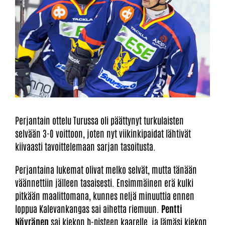
Perjantain ottelu Turussa oli päättynyt turkulaisten
selvään 3-0 voittoon, joten nyt viikinkipaidat lähtivät
kiivaasti tavoittelemaan sarjan tasoitusta.
Perjantaina lukemat olivat melko selvät, mutta tänään
väännettiin jälleen tasaisesti. Ensimmäinen erä kulki
pitkään maalittomana, kunnes neljä minuuttia ennen
loppua Kalevankangas sai aihetta riemuun.
Pentti
Nöyränen
sai kiekon b-pisteen kaarelle, ja lämäsi kiekon