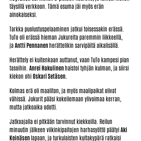
täysillä verkkoon. Tämä osuma jäi myös erän
ainokaiseksi.
Tarkka puolustuspelaaminen jatkui toisessakin erässä.
TuTo oli erässä hieman Jukureita paremmin liikkeellä,
ja
Antti Pennanen
herättelikin sarvipäitä aikalisällä.
Herättely ei kuitenkaan auttanut, vaan TuTo kampesi pian
tasoihin.
Anrei Hakulinen
haistoi tyhjän kulman, ja siirsi
kiekon ohi
Oskari Setäsen.
Kolmas erä oli maaliton, ja myös maalipaikat olivat
vähissä. Jukurit pääsi kokeilemaan ylivoimaa kerran,
mutta jatkoaika odotti.
Jatkoajalla ei pitkään tarvinnut kiekkoilla. Reilun
minuutin jälkeen viikinkipaitojen harhasyöttö päätyi
Aki
Keinäsen
lapaan, ja turkulaisten kultakypärä ratkaisi