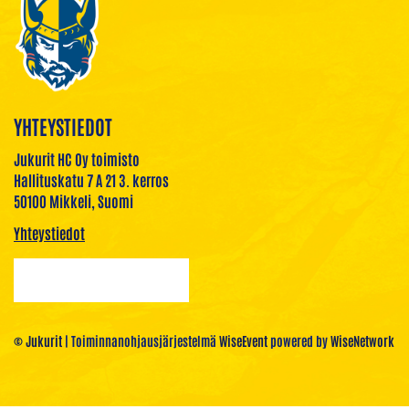
YHTEYSTIEDOT
Jukurit HC Oy toimisto
Hallituskatu 7 A 21 3. kerros
50100 Mikkeli, Suomi
Yhteystiedot
© Jukurit
| Toiminnanohjausjärjestelmä
WiseEvent
powered by
WiseNetwork