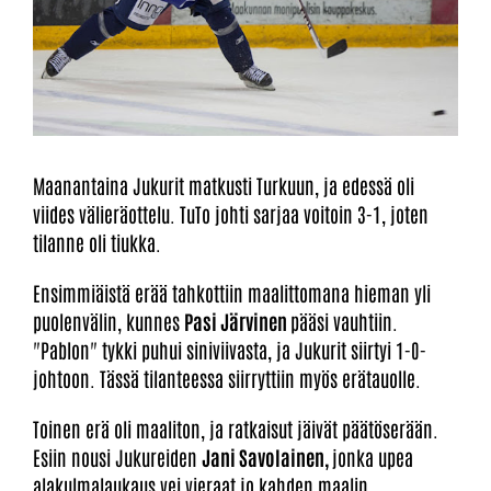
Maanantaina Jukurit matkusti Turkuun, ja edessä oli
viides välieräottelu. TuTo johti sarjaa voitoin 3-1, joten
tilanne oli tiukka.
Ensimmiäistä erää tahkottiin maalittomana hieman yli
puolenvälin, kunnes
Pasi Järvinen
pääsi vauhtiin.
"Pablon" tykki puhui siniviivasta, ja Jukurit siirtyi 1-0-
johtoon. Tässä tilanteessa siirryttiin myös erätauolle.
Toinen erä oli maaliton, ja ratkaisut jäivät päätöserään.
Esiin nousi Jukureiden
Jani Savolainen,
jonka upea
alakulmalaukaus vei vieraat jo kahden maalin