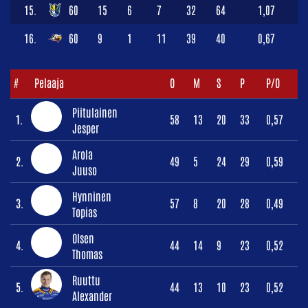
15.
60
15
6
7
32
64
1,07
16.
60
9
1
11
39
40
0,67
#
Pelaaja
O
M
S
P
P/O
Piitulainen
1.
58
13
20
33
0,57
Jesper
Arola
2.
49
5
24
29
0,59
Juuso
Hynninen
3.
57
8
20
28
0,49
Topias
Olsen
4.
44
14
9
23
0,52
Thomas
Ruuttu
5.
44
13
10
23
0,52
Alexander