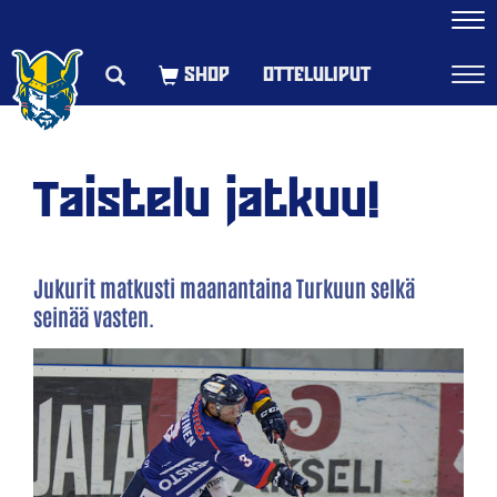
Navi
OTTELULIPUT
Navi
Taistelu jatkuu!
Jukurit matkusti maanantaina Turkuun selkä
seinää vasten.