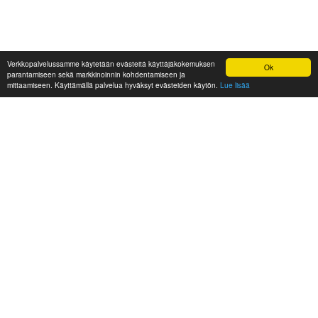
Verkkopalvelussamme käytetään evästeitä käyttäjäkokemuksen
Ok
parantamiseen sekä markkinoinnin kohdentamiseen ja
mittaamiseen. Käyttämällä palvelua hyväksyt evästeiden käytön.
Lue lisää