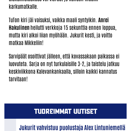
karkumatkalle.
TuTon kiri jäi vaisuksi, vaikka maali syntyikin.
Anrei
Hakulinen
heilutti verkkoja 15 sekunttia ennen loppua,
mutta kiri alkoi liian myöhään. Jukurit kesti, ja voitto
matkaa Mikkeliin!
Sarvipäät osoittivat jälleen, että kovassakaan paikassa ei
luovuteta. Sarja on nyt turkulaisille 3-2, ja taistelu jatkuu
keskiviikkona Kalevankankaalla, silloin kaikki kannatus
tarvitaan!
TUOREIMMAT UUTISET
Jukurit vahvistuu puolustaja Alex Lintuniemellä