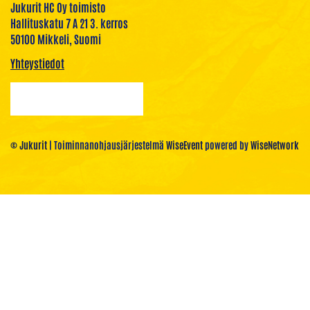
Jukurit HC Oy toimisto
Hallituskatu 7 A 21 3. kerros
50100 Mikkeli, Suomi
Yhteystiedot
© Jukurit
| Toiminnanohjausjärjestelmä
WiseEvent
powered by
WiseNetwork