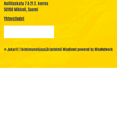
Hallituskatu 7 A 21 3. kerros
50100 Mikkeli, Suomi
Yhteystiedot
© Jukurit
| Toiminnanohjausjärjestelmä
WiseEvent
powered by
WiseNetwork