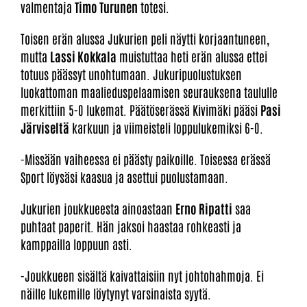
valmentaja
Timo Turunen
totesi.
Toisen erän alussa Jukurien peli näytti korjaantuneen,
mutta
Lassi Kokkala
muistuttaa heti erän alussa ettei
totuus päässyt unohtumaan. Jukuripuolustuksen
luokattoman maalieduspelaamisen seurauksena taululle
merkittiin 5-0 lukemat. Päätöserässä Kivimäki pääsi
Pasi
Järviseltä
karkuun ja viimeisteli loppulukemiksi 6-0.
-Missään vaiheessa ei päästy paikoille. Toisessa erässä
Sport löysäsi kaasua ja asettui puolustamaan.
Jukurien joukkueesta ainoastaan
Erno Ripatti
saa
puhtaat paperit. Hän jaksoi haastaa rohkeasti ja
kamppailla loppuun asti.
-Joukkueen sisältä kaivattaisiin nyt johtohahmoja. Ei
näille lukemille löytynyt varsinaista syytä.