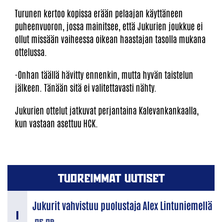
Turunen kertoo kopissa erään pelaajan käyttäneen
puheenvuoron, jossa mainitsee, että Jukurien joukkue ei
ollut missään vaiheessa oikean haastajan tasolla mukana
ottelussa.
-Onhan täällä hävitty ennenkin, mutta hyvän taistelun
jälkeen. Tänään sitä ei valitettavasti nähty.
Jukurien ottelut jatkuvat perjantaina Kalevankankaalla,
kun vastaan asettuu HCK.
TUOREIMMAT UUTISET
Jukurit vahvistuu puolustaja Alex Lintuniemellä
06.08.