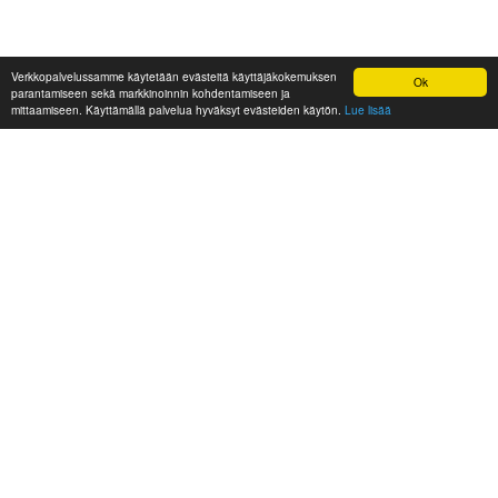
Verkkopalvelussamme käytetään evästeitä käyttäjäkokemuksen
Ok
parantamiseen sekä markkinoinnin kohdentamiseen ja
mittaamiseen. Käyttämällä palvelua hyväksyt evästeiden käytön.
Lue lisää