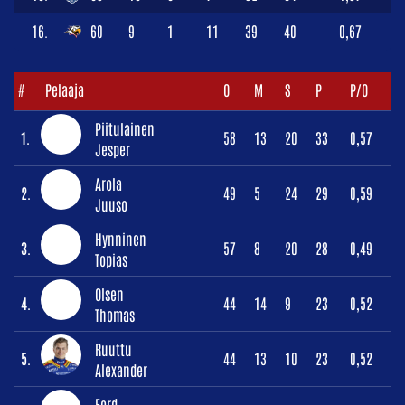
16.
60
9
1
11
39
40
0,67
#
Pelaaja
O
M
S
P
P/O
Piitulainen
1.
58
13
20
33
0,57
Jesper
Arola
2.
49
5
24
29
0,59
Juuso
Hynninen
3.
57
8
20
28
0,49
Topias
Olsen
4.
44
14
9
23
0,52
Thomas
Ruuttu
5.
44
13
10
23
0,52
Alexander
Ford