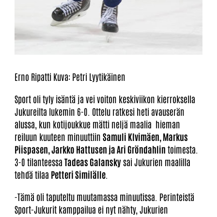
Erno Ripatti Kuva: Petri Lyytikäinen
Sport oli tyly isäntä ja vei voiton keskiviikon kierroksella
Jukureilta lukemin 6-0. Ottelu ratkesi heti avauserän
alussa, kun kotijoukkue mätti neljä maalia hieman
reiluun kuuteen minuuttiin
Samuli KIvimäen, Markus
Piispasen, Jarkko Hattusen ja Ari Gröndahlin
toimesta.
3-0 tilanteessa
Tadeas Galansky
sai Jukurien maalilla
tehdä tilaa
Petteri Similälle
.
-Tämä oli taputeltu muutamassa minuutissa. Perinteistä
Sport-Jukurit kamppailua ei nyt nähty, Jukurien