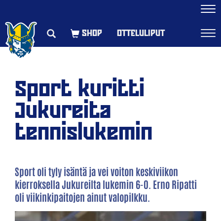
Navi
OTTELULIPUT
Navi
Sport kuritti
Jukureita
tennislukemin
Sport oli tyly isäntä ja vei voiton keskiviikon
kierroksella Jukureilta lukemin 6-0. Erno Ripatti
oli viikinkipaitojen ainut valopilkku.