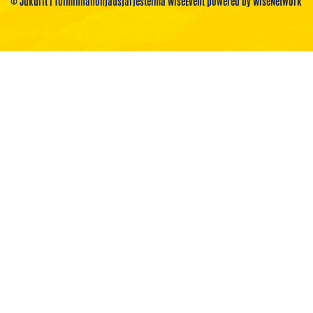
© Jukurit
| Toiminnanohjausjärjestelmä
WiseEvent
powered by
WiseNetwork