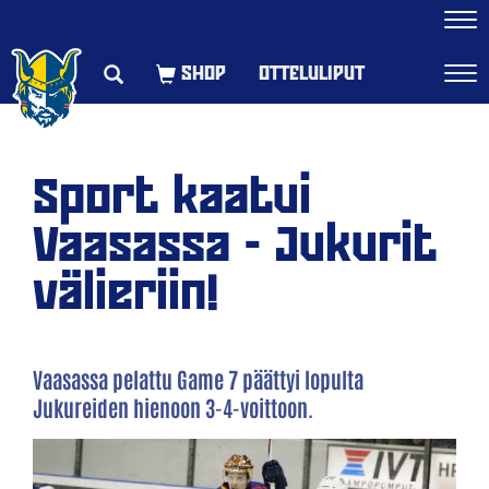
Navi
OTTELULIPUT
Navi
Sport kaatui
Vaasassa - Jukurit
välieriin!
Vaasassa pelattu Game 7 päättyi lopulta
Jukureiden hienoon 3-4-voittoon.