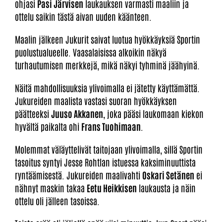
ohjasi
Pasi Järvisen
laukauksen varmasti maaliin ja
ottelu saikin tästä aivan uuden käänteen.
Maalin jälkeen Jukurit saivat luotua hyökkäyksiä Sportin
puolustualueelle. Vaasalaisissa alkoikin näkyä
turhautumisen merkkejä, mikä näkyi tyhminä jäähyinä.
Näitä mahdollisuuksia ylivoimalla ei jätetty käyttämättä.
Jukureiden maalista vastasi suoran hyökkäyksen
päätteeksi
Juuso Akkanen
, joka pääsi laukomaan kiekon
hyvältä paikalta ohi
Frans Tuohimaan
.
Molemmat väläyttelivät taitojaan ylivoimalla, sillä Sportin
tasoitus syntyi Jesse Rohtlan istuessa kaksiminuuttista
ryntäämisestä. Jukureiden maalivahti
Oskari Setänen
ei
nähnyt maskin takaa
Eetu Heikkisen
laukausta ja näin
ottelu oli jälleen tasoissa.