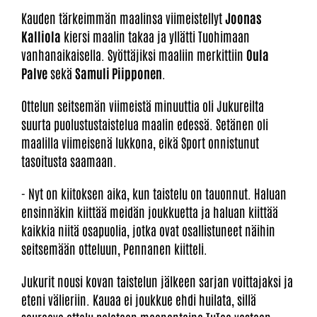
Kauden tärkeimmän maalinsa viimeistellyt
Joonas
Kalliola
kiersi maalin takaa ja yllätti Tuohimaan
vanhanaikaisella. Syöttäjiksi maaliin merkittiin
Oula
Palve
sekä
Samuli Piipponen
.
Ottelun seitsemän viimeistä minuuttia oli Jukureilta
suurta puolustustaistelua maalin edessä. Setänen oli
maalilla viimeisenä lukkona, eikä Sport onnistunut
tasoitusta saamaan.
- Nyt on kiitoksen aika, kun taistelu on tauonnut. Haluan
ensinnäkin kiittää meidän joukkuetta ja haluan kiittää
kaikkia niitä osapuolia, jotka ovat osallistuneet näihin
seitsemään otteluun, Pennanen kiitteli.
Jukurit nousi kovan taistelun jälkeen sarjan voittajaksi ja
eteni välieriin. Kauaa ei joukkue ehdi huilata, sillä