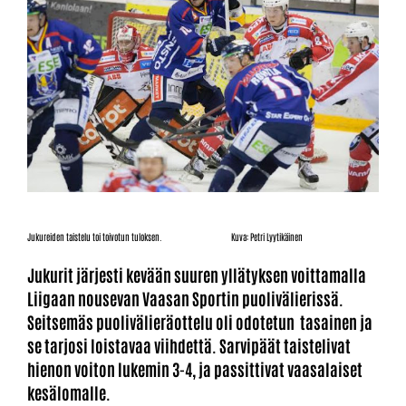
Jukureiden taistelu toi toivotun tuloksen. Kuva: Petri Lyytikäinen
Jukurit järjesti kevään suuren yllätyksen voittamalla
Liigaan nousevan Vaasan Sportin puolivälierissä.
Seitsemäs puolivälieräottelu oli odotetun tasainen ja
se tarjosi loistavaa viihdettä. Sarvipäät taistelivat
hienon voiton lukemin 3-4, ja passittivat vaasalaiset
kesälomalle.