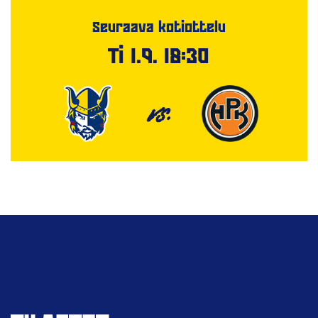
Seuraava kotiottelu
Ti 1.9. 18:30
VS.