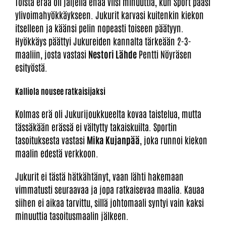
Toista erää oli jäljellä enää viisi minuuttia, kun Sport pääsi
ylivoimahyökkäykseen. Jukurit karvasi kuitenkin kiekon
itselleen ja käänsi pelin nopeasti toiseen päätyyn.
Hyökkäys päättyi Jukureiden kannalta tärkeään 2-3-
maaliin, josta vastasi
Nestori Lähde
Pentti Nöyräsen
esityöstä.
Kalliola nousee ratkaisijaksi
Kolmas erä oli Jukurijoukkueelta kovaa taistelua, mutta
tässäkään erässä ei vältytty takaiskuilta. Sportin
tasoituksesta vastasi
Mika Kujanpää
, joka runnoi kiekon
maalin edestä verkkoon.
Jukurit ei tästä hätkähtänyt, vaan lähti hakemaan
vimmatusti seuraavaa ja jopa ratkaisevaa maalia. Kauaa
siihen ei aikaa tarvittu, sillä johtomaali syntyi vain kaksi
minuuttia tasoitusmaalin jälkeen.