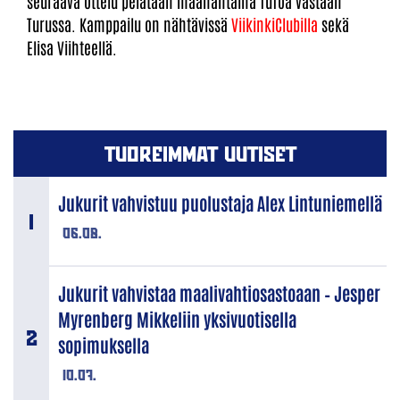
seuraava ottelu pelataan maanantaina TuToa vastaan
Turussa. Kamppailu on nähtävissä
ViikinkiClubilla
sekä
Elisa Viihteellä.
TUOREIMMAT UUTISET
Jukurit vahvistuu puolustaja Alex Lintuniemellä
06.08.
Jukurit vahvistaa maalivahtiosastoaan – Jesper
Myrenberg Mikkeliin yksivuotisella
sopimuksella
10.07.