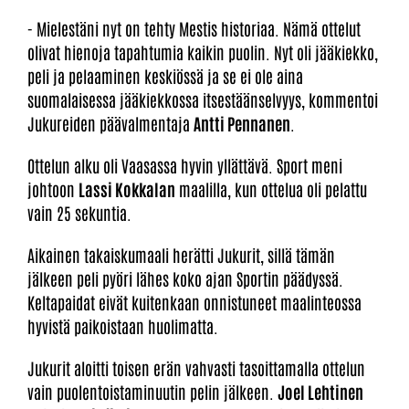
- Mielestäni nyt on tehty Mestis historiaa. Nämä ottelut
olivat hienoja tapahtumia kaikin puolin. Nyt oli jääkiekko,
peli ja pelaaminen keskiössä ja se ei ole aina
suomalaisessa jääkiekkossa itsestäänselvyys, kommentoi
Jukureiden päävalmentaja
Antti Pennanen
.
Ottelun alku oli Vaasassa hyvin yllättävä. Sport meni
johtoon
Lassi Kokkalan
maalilla, kun ottelua oli pelattu
vain 25 sekuntia.
Aikainen takaiskumaali herätti Jukurit, sillä tämän
jälkeen peli pyöri lähes koko ajan Sportin päädyssä.
Keltapaidat eivät kuitenkaan onnistuneet maalinteossa
hyvistä paikoistaan huolimatta.
Jukurit aloitti toisen erän vahvasti tasoittamalla ottelun
vain puolentoistaminuutin pelin jälkeen.
Joel Lehtinen