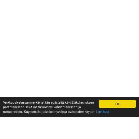
Verkkopalvelussamme käytetään evästeitä käyttäjäkokemuksen
Ok
parantamiseen sekä markkinoinnin kohdentamiseen ja
mittaamiseen. Käyttämällä palvelua hyväksyt evästeiden käytön.
Lue lisää