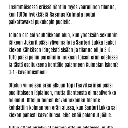
Ensimmäisessä erässä nähtiin myös vaarallinen tilanne,
kun TUTOn hyökkääjä
Rasmus Kulmala
joutui
paikattavaksi pukukopin puolelle.
Toinen erä sai vauhdikkaan alun, kun yhdeksän sekunnin
jälkeen Jukurit pääsi ylivoimalle ja
Santeri Lukka
laukoi
kiekon Kähkösen längeistä sisään ja tilanne oli jo 3-0.
TUTO pääsi peliin paremmin mukaan toisen erän edetessä
ja tästä osoituksena kentälle palanneen Kulmalan iskemä
3-1 -kavennusmaali.
Ottelun viimeisen erän alkuun
Topi Taavitsainen
pääsi
puolittaiseen läpiajoon, mutta tilanteesta ei maaliverkko
heilunut. Ottelun toinen ikävännäköinen tilanne
kohdattiin kolmannen erän alussa, kun Santeri Lukka sai
kiekon pahasti kasvoihinsa, eikä enää palannut jäälle.
TUTOn otteet piristyivät hieman ottelun edetessä, mutta