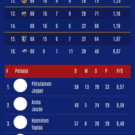
12.
60
16
9
9
26
75
1,25
13.
60
16
7
9
28
71
1,18
14.
60
16
6
6
32
66
1,10
15.
60
15
6
7
32
64
1,07
16.
60
9
1
11
39
40
0,67
#
Pelaaja
O
M
S
P
P/O
Piitulainen
1.
58
13
20
33
0,57
Jesper
Arola
2.
49
5
24
29
0,59
Juuso
Hynninen
3.
57
8
20
28
0,49
Topias