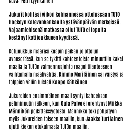
Kuva: Petri Lyytikäinen
Jukurit kohtasi viikon kolmannessa ottelussaan TUTO
Hockeyn Kalevankankaalla ystävänpäivän merkeissä.
Vajaamiehisenä matkassa ollut TUTO ei lopulta
kestänyt kotijoukkueen kyydissä.
Kotijoukkue määräsi kaapin paikan jo ottelun
avauserässä, kun se tykitti kahteentoista minuuttiin kaksi
maalia ja TUTOn valmennusjohto reagoi tilanteeseen
vaihtamalla maalivahtia,
Kimmo Meriläinen
sai väistyä ja
tolppien väliin luisteli
Kaapo Kähkönen
.
Jukureiden ensimmäinen maali syntyi kahdeksan
peliminuutin jälkeen, kun
Oula Palve
ei erehtynyt
Miikka
Männikön
poikittaissyötöstä. Männikkö teki pohjatyön
myös Jukureiden toiseen maaliin, kun
Jaakko Turtiainen
ujutti kiekon etukulmasta TUTOn maaliin.