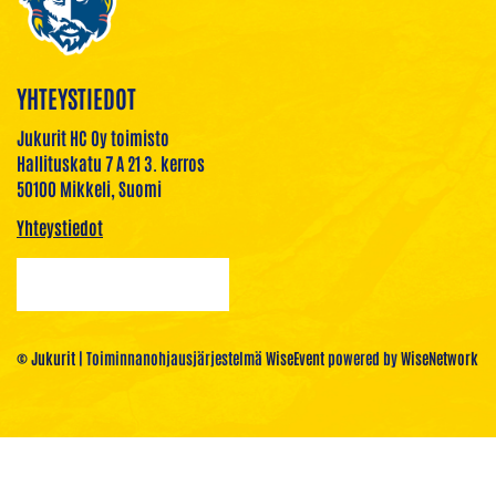
YHTEYSTIEDOT
Jukurit HC Oy toimisto
Hallituskatu 7 A 21 3. kerros
50100 Mikkeli, Suomi
Yhteystiedot
© Jukurit
| Toiminnanohjausjärjestelmä
WiseEvent
powered by
WiseNetwork