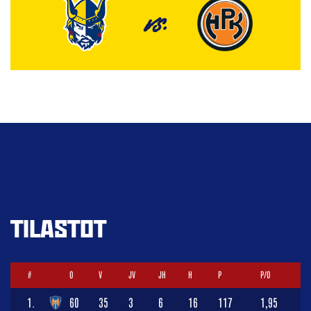
VS.
TILASTOT
#
O
V
JV
JH
H
P
P/O
1.
60
35
3
6
16
117
1,95