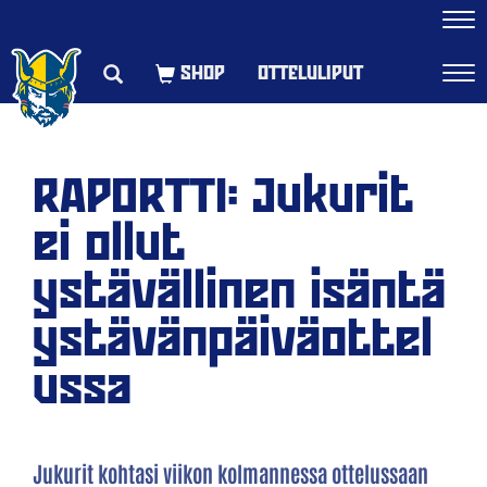
Navi
OTTELULIPUT
Navi
RAPORTTI: Jukurit
ei ollut
ystävällinen isäntä
ystävänpäiväottel
ussa
Jukurit kohtasi viikon kolmannessa ottelussaan