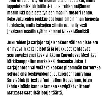
loppulukemiksi kirjattiin 4-1. Jukureiden neljännen
maalin iski läpiajosta tyhjään maaliin
Nestori Lähde
.
Koko Jukureiden joukkue saa kunniamaininnan hienosta
taistelusta, mutta katsojien silmiin osui erityisesti
jokaiseen maaliin syötön antanut Miikka Männikkö.
Jukureiden ja sarjajohtaja KooKoon välinen piste-ero
on nyt vain kaksi pistettä ja joukkueet kohtaavat
seuraavaksi ensi keskiviikkona Kouvolassa Mestiksen
kärkikamppailun merkeissä. Nouseeko Jukurit
sarjajohtoon vai vetääkö KooKoo pidemmän korren? Se
selviää ensi keskiviikkona. Jukureiden faniryhmä
SarvisClub järjestää fanimatkan Kouvolaan, joten
lähde sinäkin kannustamaan sarvipäät voittoon!
Matkasta saat lisätietoja
täältä
.