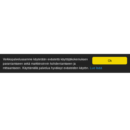
Verkkopalvelussamme käytetään evästeitä käyttäjäkokemuksen
Ok
parantamiseen sekä markkinoinnin kohdentamiseen ja
mittaamiseen. Käyttämällä palvelua hyväksyt evästeiden käytön.
Lue lisää