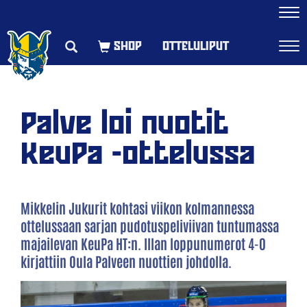
Navi
OTTELULIPUT
Navi
Palve loi nuotit
KeuPa -ottelussa
Mikkelin Jukurit kohtasi viikon kolmannessa
ottelussaan sarjan pudotuspeliviivan tuntumassa
majailevan KeuPa HT:n. Illan loppunumerot 4-0
kirjattiin Oula Palveen nuottien johdolla.