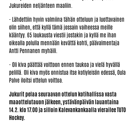
Jukureiden neljänteen maaliin.
- Lähdettiin hyvin valmiina tähän otteluun ja luottavainen
olin siihen, että kyllä tämä jossain vaiheessa meille
kääntyy. 65 laukausta viestii jostakin ja kyllä me ihan
oikealla polulla mennään kevättä kohti, päävalmentaja
Antti Pennanen myhäili.
- Oli kiva päättää voittoon ennen taukoa ja vielä hyvällä
pelillä. Oli kiva myös onnistua itse kotiyleisön edessä, Oula
Palve iloitsi ottelun voittoa.
Jukurit pelaa seuraavan ottelun kotihallissa vasta
maaottelutauon jälkeen, ystävänpäivän lauantaina
14.2. klo 17.00 ja silloin Kalevankankaalla vierailee TUTO
Hockey.