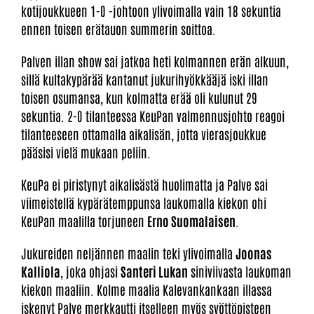
kotijoukkueen 1-0 -johtoon ylivoimalla vain 18 sekuntia
ennen toisen erätauon summerin soittoa.
Palven illan show sai jatkoa heti kolmannen erän alkuun,
sillä kultakypärää kantanut jukurihyökkääjä iski illan
toisen osumansa, kun kolmatta erää oli kulunut 29
sekuntia. 2-0 tilanteessa KeuPan valmennusjohto reagoi
tilanteeseen ottamalla aikalisän, jotta vierasjoukkue
pääsisi vielä mukaan peliin.
KeuPa ei piristynyt aikalisästä huolimatta ja Palve sai
viimeistellä kypärätemppunsa laukomalla kiekon ohi
KeuPan maalilla torjuneen
Erno Suomalaisen
.
Jukureiden neljännen maalin teki ylivoimalla
Joonas
Kalliola
, joka ohjasi
Santeri Lukan
siniviivasta laukoman
kiekon maaliin. Kolme maalia Kalevankankaan illassa
iskenyt Palve merkkautti itselleen myös syöttöpisteen