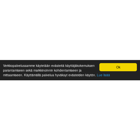
Verkkopalvelussamme käytetään evästeitä käyttäjäkokemuksen
Ok
parantamiseen sekä markkinoinnin kohdentamiseen ja
mittaamiseen. Käyttämällä palvelua hyväksyt evästeiden käytön.
Lue lisää