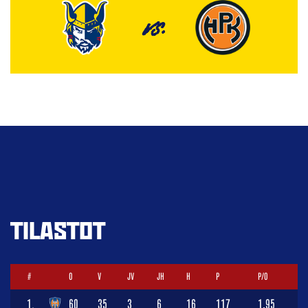
VS.
TILASTOT
#
O
V
JV
JH
H
P
P/O
1.
60
35
3
6
16
117
1,95