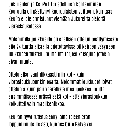
Jukureiden ja KeuPa HT:n edellinen kohtaaminen
Keuruulla oli päättynyt keuruulaisten voittoon, kun taas
KeuPa ei ole onnistunut viemään Jukureilta pisteitä
vieraskaukalossa.
Molemmilla joukkueilla oli edellisen ottelun päättymisestä
alle 24 tuntia aikaa ja odotettavissa oli kahden väsyneen
joukkueen taistelu, mutta ilta tarjosi katsojille jotakin
aivan muuta.
Ottelu alkoi vauhdikkaasti niin koti- kuin
vierasjoukkueenkin osalta. Molemmat joukkueet loivat
ottelun alkuun pari vaarallista maalipaikkaa, mutta
ensimmäisessä erässä sekä koti- että vierasjoukkue
kolkutteli vain maalikehikkoa.
KeuPan hyvä rutistus säilyi aina toisen erän
loppuminuuteille asti, kunnes
Oula Palve
vei