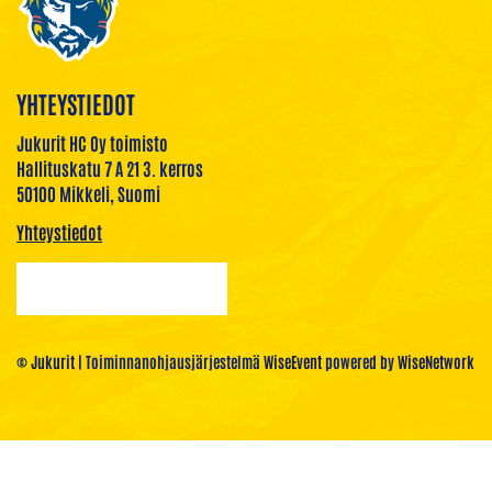
YHTEYSTIEDOT
Jukurit HC Oy toimisto
Hallituskatu 7 A 21 3. kerros
50100 Mikkeli, Suomi
Yhteystiedot
© Jukurit
| Toiminnanohjausjärjestelmä
WiseEvent
powered by
WiseNetwork