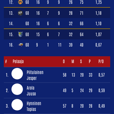
12.
60
16
9
9
26
75
1,25
13.
60
16
7
9
28
71
1,18
14.
60
16
6
6
32
66
1,10
15.
60
15
6
7
32
64
1,07
16.
60
9
1
11
39
40
0,67
#
Pelaaja
O
M
S
P
P/O
Piitulainen
1.
58
13
20
33
0,57
Jesper
Arola
2.
49
5
24
29
0,59
Juuso
Hynninen
3.
57
8
20
28
0,49
Topias