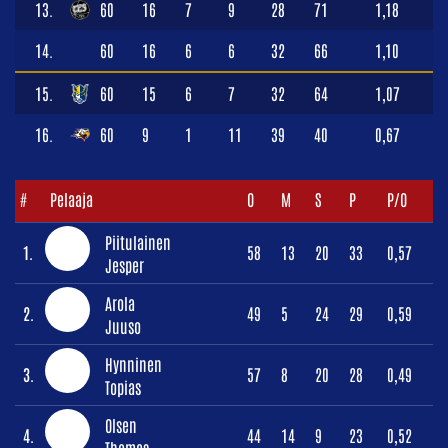
13.
60
16
7
9
28
71
1,18
14.
60
16
6
6
32
66
1,10
15.
60
15
6
7
32
64
1,07
16.
60
9
1
11
39
40
0,67
#
Pelaaja
O
M
S
P
P/O
Piitulainen
1.
58
13
20
33
0,57
Jesper
Arola
2.
49
5
24
29
0,59
Juuso
Hynninen
3.
57
8
20
28
0,49
Topias
Olsen
4.
44
14
9
23
0,52
Thomas