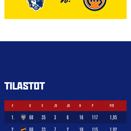
TILASTOT
#
O
V
JV
JH
H
P
P/O
1.
60
35
3
6
16
117
1,95
2.
60
33
7
2
18
115
1,92