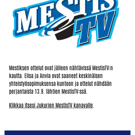
Mestiksen ottelut ovat jälleen nähtävissä MestisTV:n
kautta. Elisa ja Anvia ovat saaneet keskinäisen
yhteistyösopimuksensa kuntoon ja ottelut nähdään
perjantaista 13.9. lähtien MestisTV:ssä.
Klikkaa itsesi Jukurien MestisTV kanavalle
.