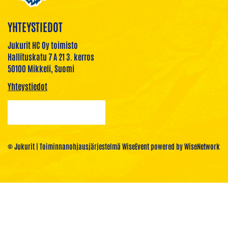
YHTEYSTIEDOT
Jukurit HC Oy toimisto
Hallituskatu 7 A 21 3. kerros
50100 Mikkeli, Suomi
Yhteystiedot
© Jukurit
| Toiminnanohjausjärjestelmä
WiseEvent
powered by
WiseNetwork