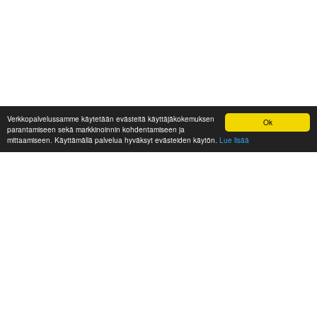
Verkkopalvelussamme käytetään evästeitä käyttäjäkokemuksen
Ok
parantamiseen sekä markkinoinnin kohdentamiseen ja
mittaamiseen. Käyttämällä palvelua hyväksyt evästeiden käytön.
Lue lisää