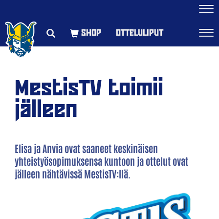
Navi
OTTELULIPUT
Navi
MestisTV toimii
jälleen
Elisa ja Anvia ovat saaneet keskinäisen
yhteistyösopimuksensa kuntoon ja ottelut ovat
jälleen nähtävissä MestisTV:llä.