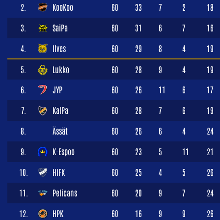
2.
KooKoo
60
33
7
2
18
3.
SaiPa
60
31
6
7
16
4.
Ilves
60
29
8
4
19
5.
Lukko
60
28
9
4
19
6.
JYP
60
26
11
6
17
7.
KalPa
60
28
7
6
19
8.
Ässät
60
26
6
4
24
9.
K-Espoo
60
23
5
11
21
10.
HIFK
60
25
4
5
26
11.
Pelicans
60
20
9
7
24
12.
HPK
60
16
9
9
26