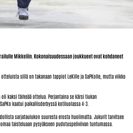
erailulle Mikkeliin. Kokonaisuudessaan joukkueet ovat kohdaneet
 otteluista sillä on takanaan tappiot LeKille ja SaPKolle, mutta viikko
oli kaksi tärkeää ottelua. Perjantaina se kärsi tiukan
SaPKo kaatui paikallisderbyssä kotiluolassa 4-3.
ollista sarjataulukon suuresta erosta huolimatta. Jukurit tarvitsee
 omaa taisteluaan pysyäkseen pudotuspeliviivan tuntumassa.