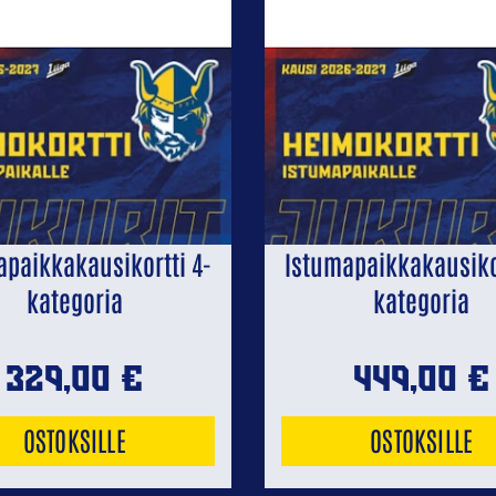
apaikkakausikortti 4-
Istumapaikkakausikor
kategoria
kategoria
329,00
€
449,00
€
OSTOKSILLE
OSTOKSILLE