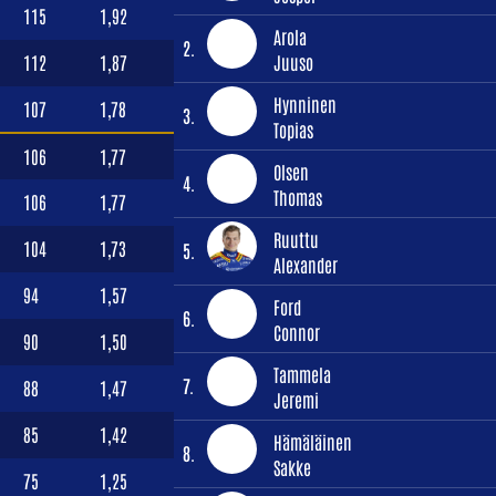
115
1,92
Arola
2.
112
1,87
Juuso
Hynninen
107
1,78
3.
Topias
106
1,77
Olsen
4.
Thomas
106
1,77
Ruuttu
104
1,73
5.
Alexander
94
1,57
Ford
6.
Connor
90
1,50
Tammela
7.
88
1,47
Jeremi
85
1,42
Hämäläinen
8.
Sakke
75
1,25