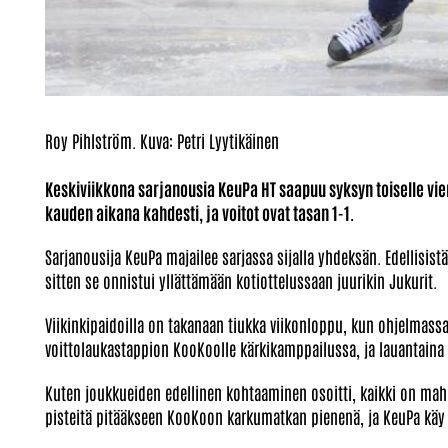
Roy Pihlström. Kuva: Petri Lyytikäinen
Keskiviikkona sarjanousia KeuPa HT saapuu syksyn toiselle vi
kauden aikana kahdesti, ja voitot ovat tasan 1-1.
Sarjanousija KeuPa majailee sarjassa sijalla yhdeksän. Edellisistä
sitten se onnistui yllättämään kotiottelussaan juurikin Jukurit.
Viikinkipaidoilla on takanaan tiukka viikonloppu, kun ohjelmassa 
voittolaukastappion KooKoolle kärkikamppailussa, ja lauantaina 
Kuten joukkueiden edellinen kohtaaminen osoitti, kaikki on mahd
pisteitä pitääkseen KooKoon karkumatkan pienenä, ja KeuPa käy