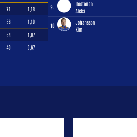
Haatanen
9.
71
1,18
Aleks
66
1,10
Johansson
10.
Kim
64
1,07
40
0,67