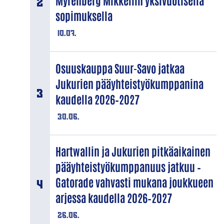
Myrenberg Mikkeliin yksivuotisella
sopimuksella
10.07.
Osuuskauppa Suur-Savo jatkaa
Jukurien pääyhteistyökumppanina
kaudella 2026–2027
30.06.
Hartwallin ja Jukurien pitkäaikainen
pääyhteistyökumppanuus jatkuu –
Gatorade vahvasti mukana joukkueen
arjessa kaudella 2026–2027
26.06.