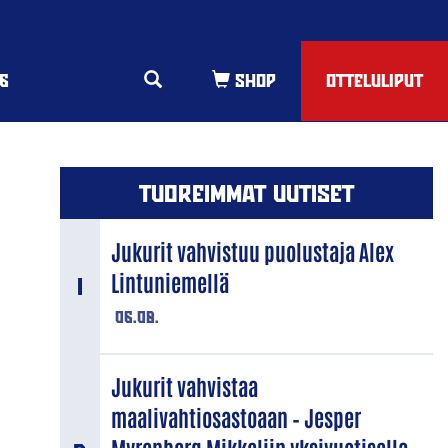
6
OTTELULIPUT
TUOREIMMAT UUTISET
Jukurit vahvistuu puolustaja Alex
Lintuniemellä
06.08.
Jukurit vahvistaa
maalivahtiosastoaan – Jesper