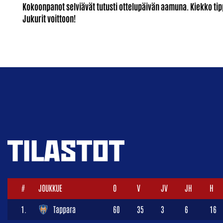
Kokoonpanot selviävät tutusti ottelupäivän aamuna. Kiekko ti
Jukurit voittoon!
TILASTOT
#
JOUKKUE
O
V
JV
JH
H
1.
Tappara
60
35
3
6
16