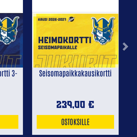
Next
tti 3-
Seisomapaikkakausikortti
239,00
€
OSTOKSILLE