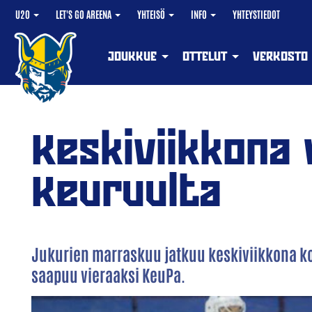
U20
LET'S GO AREENA
YHTEISÖ
INFO
YHTEYSTIEDOT
JOUKKUE
OTTELUT
VERKOSTO
Keskiviikkona 
Keuruulta
Jukurien marraskuu jatkuu keskiviikkona ko
saapuu vieraaksi KeuPa.