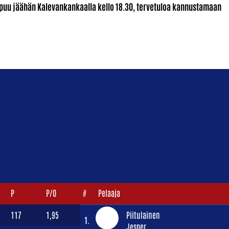
ppuu jäähän Kalevankankaalla kello 18.30, tervetuloa kannustamaan
P
P/O
#
Pelaaja
117
1,95
Piitulainen
1.
Jesper