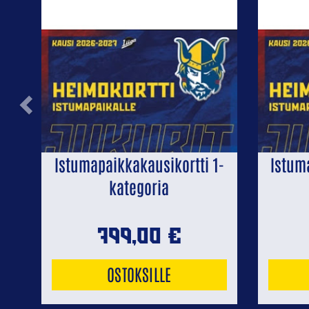
Previous
Istumapaikkakausikortti 1-
Istum
kategoria
799,00
€
OSTOKSILLE