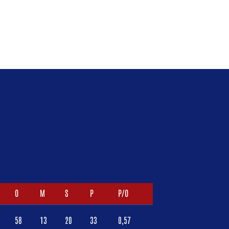
O
M
S
P
P/O
58
13
20
33
0,57