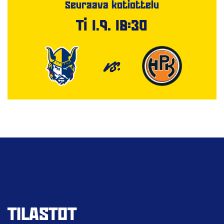
Seuraava kotiottelu
Ti 1.9. 18:30
VS.
TILASTOT