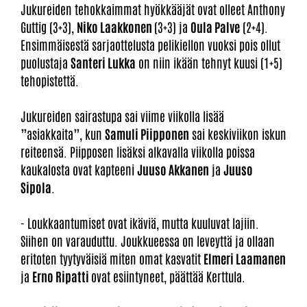
Jukureiden tehokkaimmat hyökkääjät ovat olleet Anthony
Guttig (3+3),
Niko Laakkonen
(3+3) ja
Oula Palve
(2+4).
Ensimmäisestä sarjaottelusta pelikiellon vuoksi pois ollut
puolustaja
Santeri Lukka
on niin ikään tehnyt kuusi (1+5)
tehopistettä.
Jukureiden sairastupa sai viime viikolla lisää
”asiakkaita”, kun
Samuli Piipponen
sai keskiviikon iskun
reiteensä. Piipposen lisäksi alkavalla viikolla poissa
kaukalosta ovat kapteeni
Juuso Akkanen
ja
Juuso
Sipola
.
- Loukkaantumiset ovat ikäviä, mutta kuuluvat lajiin.
Siihen on varauduttu. Joukkueessa on leveyttä ja ollaan
eritoten tyytyväisiä miten omat kasvatit
Elmeri Laamanen
ja
Erno Ripatti
ovat esiintyneet, päättää Kerttula.