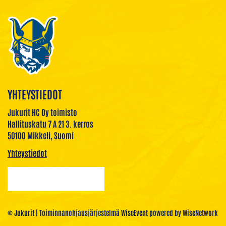
YHTEYSTIEDOT
Jukurit HC Oy toimisto
Hallituskatu 7 A 21 3. kerros
50100 Mikkeli, Suomi
Yhteystiedot
© Jukurit
| Toiminnanohjausjärjestelmä
WiseEvent
powered by
WiseNetwork