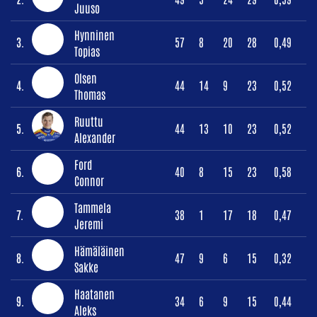
Juuso
Hynninen
3.
57
8
20
28
0,49
Topias
Olsen
4.
44
14
9
23
0,52
Thomas
Ruuttu
5.
44
13
10
23
0,52
Alexander
Ford
6.
40
8
15
23
0,58
Connor
Tammela
7.
38
1
17
18
0,47
Jeremi
Hämäläinen
8.
47
9
6
15
0,32
Sakke
Haatanen
9.
34
6
9
15
0,44
Aleks