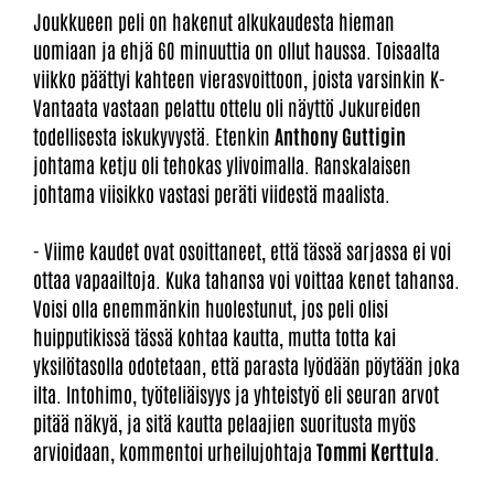
Joukkueen peli on hakenut alkukaudesta hieman
uomiaan ja ehjä 60 minuuttia on ollut haussa. Toisaalta
viikko päättyi kahteen vierasvoittoon, joista varsinkin K-
Vantaata vastaan pelattu ottelu oli näyttö Jukureiden
todellisesta iskukyvystä. Etenkin
Anthony Guttigin
johtama ketju oli tehokas ylivoimalla. Ranskalaisen
johtama viisikko vastasi peräti viidestä maalista.
- Viime kaudet ovat osoittaneet, että tässä sarjassa ei voi
ottaa vapaailtoja. Kuka tahansa voi voittaa kenet tahansa.
Voisi olla enemmänkin huolestunut, jos peli olisi
huipputikissä tässä kohtaa kautta, mutta totta kai
yksilötasolla odotetaan, että parasta lyödään pöytään joka
ilta. Intohimo, työteliäisyys ja yhteistyö eli seuran arvot
pitää näkyä, ja sitä kautta pelaajien suoritusta myös
arvioidaan, kommentoi urheilujohtaja
Tommi Kerttula
.