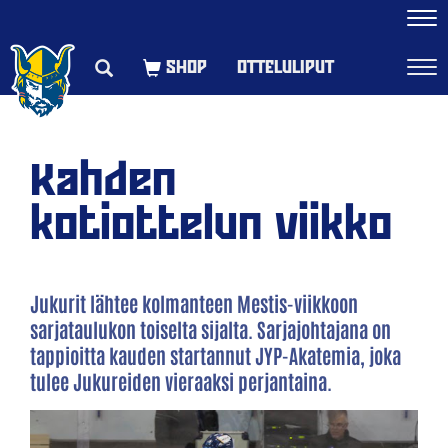
Navi
OTTELULIPUT
Navi
Kahden
kotiottelun viikko
Jukurit lähtee kolmanteen Mestis-viikkoon
sarjataulukon toiselta sijalta. Sarjajohtajana on
tappioitta kauden startannut JYP-Akatemia, joka
tulee Jukureiden vieraaksi perjantaina.