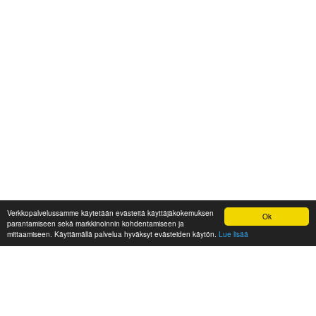
Verkkopalvelussamme käytetään evästeitä käyttäjäkokemuksen
Ok
parantamiseen sekä markkinoinnin kohdentamiseen ja
mittaamiseen. Käyttämällä palvelua hyväksyt evästeiden käytön.
Lue lisää