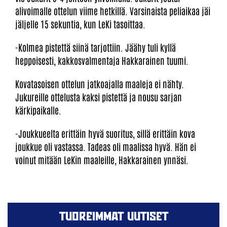
alivoimalle ottelun viime hetkillä. Varsinaista peliaikaa jäi
jäljelle 15 sekuntia, kun LeKi tasoittaa.
-Kolmea pistettä siinä tarjottiin. Jäähy tuli kyllä
heppoisesti, kakkosvalmentaja Hakkarainen tuumi.
Kovatasoisen ottelun jatkoajalla maaleja ei nähty.
Jukureille ottelusta kaksi pistettä ja nousu sarjan
kärkipaikalle.
-Joukkueelta erittäin hyvä suoritus, sillä erittäin kova
joukkue oli vastassa. Tadeas oli maalissa hyvä. Hän ei
voinut mitään LeKin maaleille, Hakkarainen ynnäsi.
TUOREIMMAT UUTISET