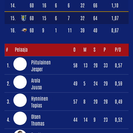
14.
60
16
6
6
32
66
1,10
15.
60
15
6
7
32
64
1,07
16.
60
9
1
11
39
40
0,67
#
Pelaaja
O
M
S
P
P/O
Piitulainen
1.
58
13
20
33
0,57
Jesper
Arola
2.
49
5
24
29
0,59
Juuso
Hynninen
3.
57
8
20
28
0,49
Topias
Olsen
4.
44
14
9
23
0,52
Thomas