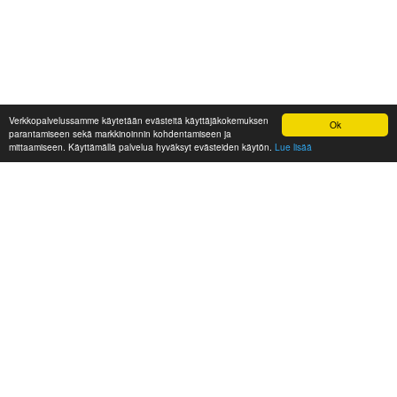
Verkkopalvelussamme käytetään evästeitä käyttäjäkokemuksen
Ok
parantamiseen sekä markkinoinnin kohdentamiseen ja
mittaamiseen. Käyttämällä palvelua hyväksyt evästeiden käytön.
Lue lisää