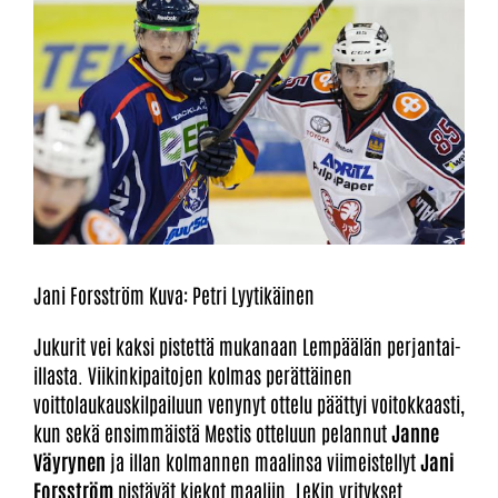
Jani Forsström Kuva: Petri Lyytikäinen
Jukurit vei kaksi pistettä mukanaan Lempäälän perjantai-
illasta. Viikinkipaitojen kolmas perättäinen
voittolaukauskilpailuun venynyt ottelu päättyi voitokkaasti,
kun sekä ensimmäistä Mestis otteluun pelannut
Janne
Väyrynen
ja illan kolmannen maalinsa viimeistellyt
Jani
Forsström
pistävät kiekot maaliin. LeKin yritykset