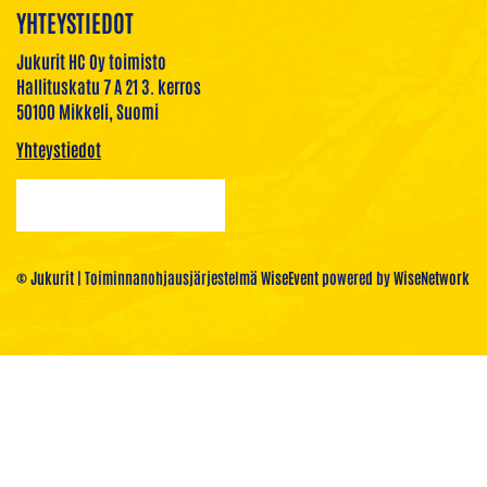
YHTEYSTIEDOT
Jukurit HC Oy toimisto
Hallituskatu 7 A 21 3. kerros
50100 Mikkeli, Suomi
Yhteystiedot
© Jukurit
| Toiminnanohjausjärjestelmä
WiseEvent
powered by
WiseNetwork