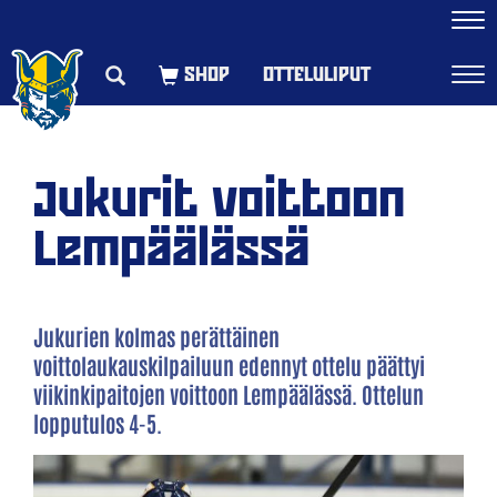
Navi
OTTELULIPUT
Navi
Jukurit voittoon
Lempäälässä
Jukurien kolmas perättäinen
voittolaukauskilpailuun edennyt ottelu päättyi
viikinkipaitojen voittoon Lempäälässä. Ottelun
lopputulos 4-5.