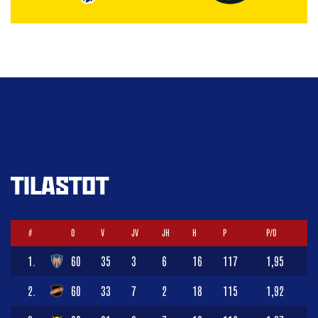
TILASTOT
#
O
V
JV
JH
H
P
P/O
1.
60
35
3
6
16
117
1,95
2.
60
33
7
2
18
115
1,92