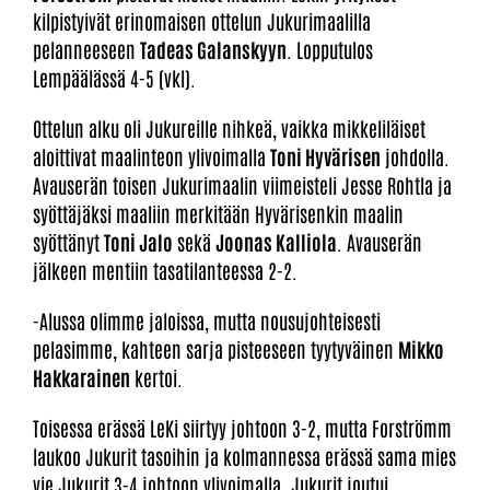
kilpistyivät erinomaisen ottelun Jukurimaalilla
pelanneeseen
Tadeas Galanskyyn
. Lopputulos
Lempäälässä 4-5 (vkl).
Ottelun alku oli Jukureille nihkeä, vaikka mikkeliläiset
aloittivat maalinteon ylivoimalla
Toni Hyvärisen
johdolla.
Avauserän toisen Jukurimaalin viimeisteli Jesse Rohtla ja
syöttäjäksi maaliin merkitään Hyvärisenkin maalin
syöttänyt
Toni Jalo
sekä
Joonas Kalliola
. Avauserän
jälkeen mentiin tasatilanteessa 2-2.
-Alussa olimme jaloissa, mutta nousujohteisesti
pelasimme, kahteen sarja pisteeseen tyytyväinen
Mikko
Hakkarainen
kertoi.
Toisessa erässä LeKi siirtyy johtoon 3-2, mutta Forströmm
laukoo Jukurit tasoihin ja kolmannessa erässä sama mies
vie Jukurit 3-4 johtoon ylivoimalla. Jukurit joutui