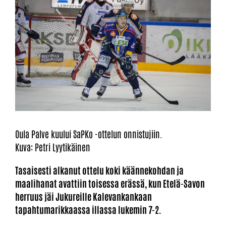
Oula Palve kuului SaPKo -ottelun onnistujiin.
Kuva: Petri Lyytikäinen
Tasaisesti alkanut ottelu koki käännekohdan ja
maalihanat avattiin toisessa erässä, kun Etelä-Savon
herruus jäi Jukureille Kalevankankaan
tapahtumarikkaassa illassa lukemin 7-2.