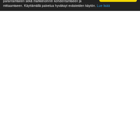
parantamiseen sekä markkinoinnin kohdentamiseen ja
mittaamiseen. Käyttämällä palvelua hyväksyt evästeiden käytön.
Lue lisää