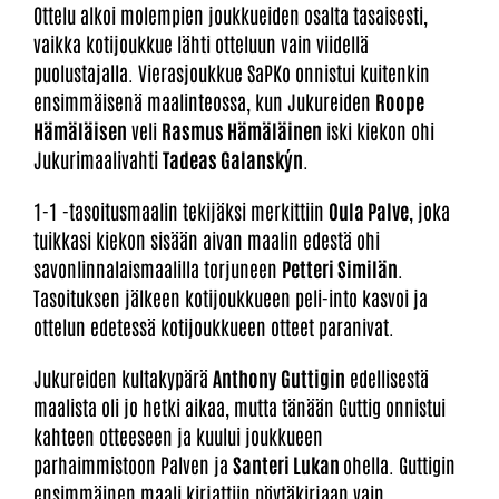
Ottelu alkoi molempien joukkueiden osalta tasaisesti,
vaikka kotijoukkue lähti otteluun vain viidellä
puolustajalla. Vierasjoukkue SaPKo onnistui kuitenkin
ensimmäisenä maalinteossa, kun Jukureiden
Roope
Hämäläisen
veli
Rasmus Hämäläinen
iski kiekon ohi
Jukurimaalivahti
Tadeas Galanskýn
.
1-1 -tasoitusmaalin tekijäksi merkittiin
Oula Palve
, joka
tuikkasi kiekon sisään aivan maalin edestä ohi
savonlinnalaismaalilla torjuneen
Petteri Similän
.
Tasoituksen jälkeen kotijoukkueen peli-into kasvoi ja
ottelun edetessä kotijoukkueen otteet paranivat.
Jukureiden kultakypärä
Anthony Guttigin
edellisestä
maalista oli jo hetki aikaa, mutta tänään Guttig onnistui
kahteen otteeseen ja kuului joukkueen
parhaimmistoon Palven ja
Santeri Lukan
ohella. Guttigin
ensimmäinen maali kirjattiin pöytäkirjaan vain