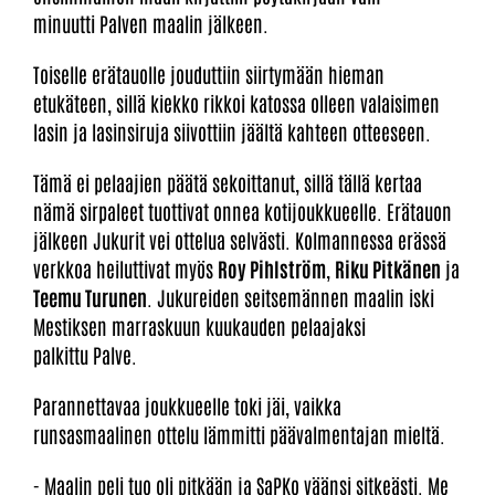
minuutti Palven maalin jälkeen.
Toiselle erätauolle jouduttiin siirtymään hieman
etukäteen, sillä kiekko rikkoi katossa olleen valaisimen
lasin ja lasinsiruja siivottiin jäältä kahteen otteeseen.
Tämä ei pelaajien päätä sekoittanut, sillä tällä kertaa
nämä sirpaleet tuottivat onnea kotijoukkueelle. Erätauon
jälkeen Jukurit vei ottelua selvästi. Kolmannessa erässä
verkkoa heiluttivat myös
Roy Pihlström
,
Riku Pitkänen
ja
Teemu Turunen
. Jukureiden seitsemännen maalin iski
Mestiksen marraskuun kuukauden pelaajaksi
palkittu Palve.
Parannettavaa joukkueelle toki jäi, vaikka
runsasmaalinen ottelu lämmitti päävalmentajan mieltä.
- Maalin peli tuo oli pitkään ja SaPKo väänsi sitkeästi. Me