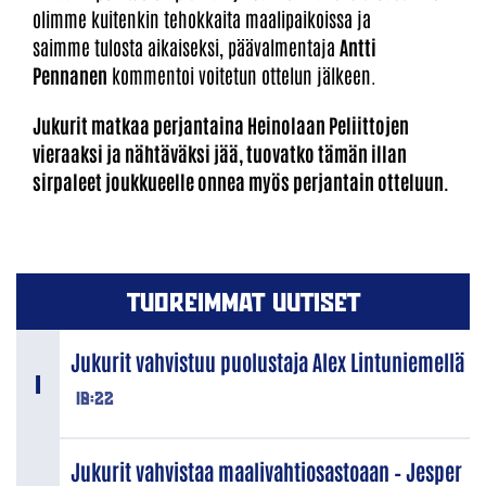
olimme kuitenkin tehokkaita maalipaikoissa ja
saimme tulosta aikaiseksi, päävalmentaja
Antti
Pennanen
kommentoi voitetun ottelun jälkeen.
Jukurit matkaa perjantaina Heinolaan Peliittojen
vieraaksi ja nähtäväksi jää, tuovatko tämän illan
sirpaleet joukkueelle onnea myös perjantain otteluun.
TUOREIMMAT UUTISET
Jukurit vahvistuu puolustaja Alex Lintuniemellä
18:22
Jukurit vahvistaa maalivahtiosastoaan – Jesper