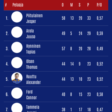
#
Pelaaja
O
M
S
P
P/O
Piitulainen
1.
58
13
20
33
0,57
Jesper
Arola
2.
49
5
24
29
0,59
Juuso
Hynninen
3.
57
8
20
28
0,49
Topias
Olsen
4.
44
14
9
23
0,52
Thomas
Ruuttu
5.
44
13
10
23
0,52
Alexander
Ford
6.
40
8
15
23
0,58
Connor
Tammela
7.
38
1
17
18
0,47