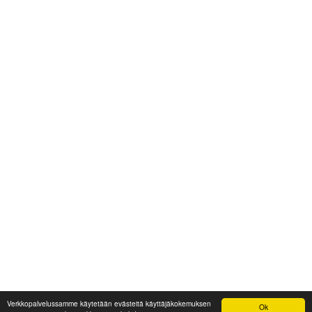
Verkkopalvelussamme käytetään evästeitä käyttäjäkokemuksen
Ok