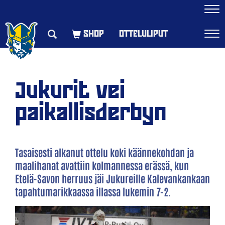
Navi
OTTELULIPUT
Navi
Jukurit vei
paikallisderbyn
Tasaisesti alkanut ottelu koki käännekohdan ja
maalihanat avattiin kolmannessa erässä, kun
Etelä-Savon herruus jäi Jukureille Kalevankankaan
tapahtumarikkaassa illassa lukemin 7-2.