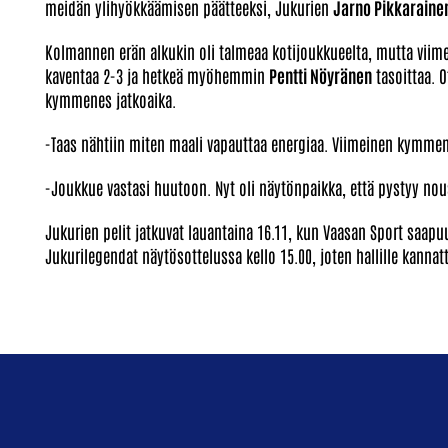
meidän ylihyökkäämisen päätteeksi, Jukurien
Jarno Pikkaraine
Kolmannen erän alkukin oli talmeaa kotijoukkueelta, mutta viim
kaventaa 2-3 ja hetkeä myöhemmin
Pentti Nöyränen
tasoittaa. O
kymmenes jatkoaika.
-Taas nähtiin miten maali vapauttaa energiaa. Viimeinen kymmen
-Joukkue vastasi huutoon. Nyt oli näytönpaikka, että pystyy n
Jukurien pelit jatkuvat lauantaina 16.11, kun Vaasan Sport saapuu
Jukurilegendat näytösottelussa kello 15.00, joten hallille kannatta