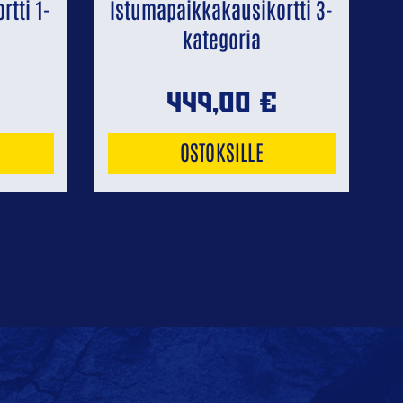
tti 1-
Istumapaikkakausikortti 3-
kategoria
449,00
€
OSTOKSILLE