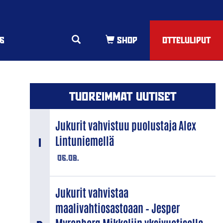
6
OTTELULIPUT
TUOREIMMAT UUTISET
Jukurit vahvistuu puolustaja Alex
Lintuniemellä
06.08.
Jukurit vahvistaa
maalivahtiosastoaan – Jesper