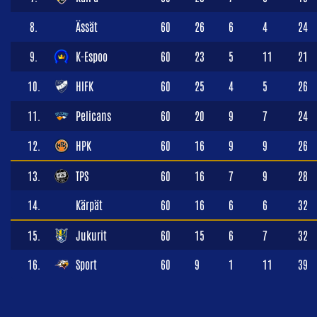
8.
Ässät
60
26
6
4
24
9.
K-Espoo
60
23
5
11
21
10.
HIFK
60
25
4
5
26
11.
Pelicans
60
20
9
7
24
12.
HPK
60
16
9
9
26
13.
TPS
60
16
7
9
28
14.
Kärpät
60
16
6
6
32
15.
Jukurit
60
15
6
7
32
16.
Sport
60
9
1
11
39