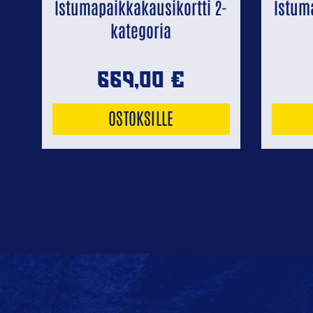
Istumapaikkakausikortti 2-
Istum
kategoria
669,00
€
OSTOKSILLE