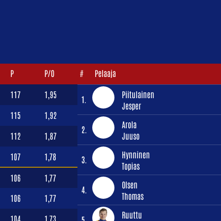
P
P/O
#
Pelaaja
117
1,95
Piitulainen
1.
Jesper
115
1,92
Arola
2.
112
1,87
Juuso
Hynninen
107
1,78
3.
Topias
106
1,77
Olsen
4.
Thomas
106
1,77
Ruuttu
104
1,73
5.