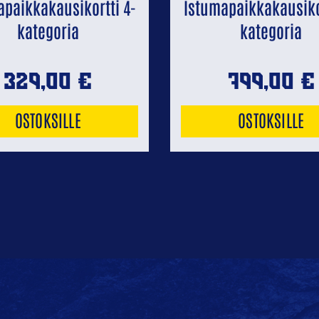
apaikkakausikortti 4-
Istumapaikkakausikor
kategoria
kategoria
329,00
€
799,00
€
OSTOKSILLE
OSTOKSILLE