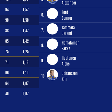
Alexander
94
1,57
Ford
6.
Connor
90
1,50
Tammela
7.
88
1,47
Jeremi
85
1,42
Hämäläinen
8.
Sakke
75
1,25
Haatanen
9.
71
1,18
Aleks
66
1,10
Johansson
10.
Kim
64
1,07
40
0,67