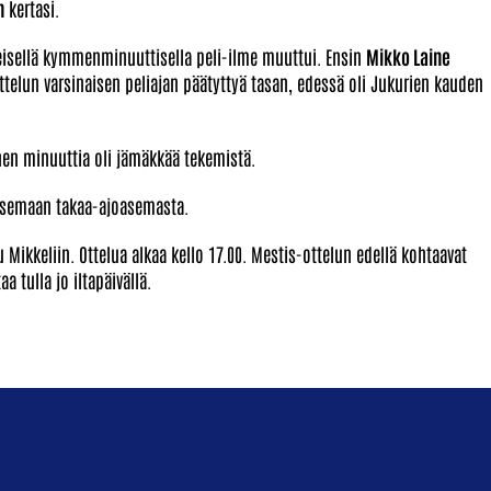
n
kertasi.
eisellä kymmenminuuttisella peli-ilme muuttui. Ensin
Mikko Laine
ttelun varsinaisen peliajan päätyttyä tasan, edessä oli Jukurien kauden
en minuuttia oli jämäkkää tekemistä.
ousemaan takaa-ajoasemasta.
 Mikkeliin. Ottelua alkaa kello 17.00. Mestis-ottelun edellä kohtaavat
a tulla jo iltapäivällä.