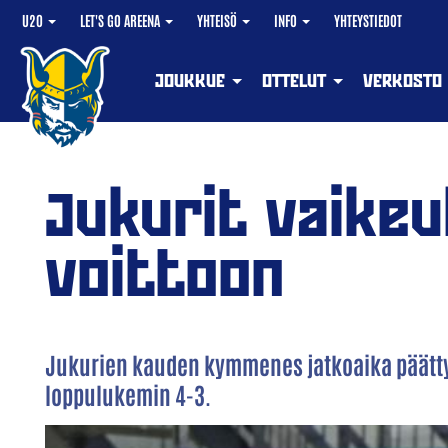
U20
LET'S GO AREENA
YHTEISÖ
INFO
YHTEYSTIEDOT
JOUKKUE
OTTELUT
VERKOSTO
Jukurit vaike
voittoon
Jukurien kauden kymmenes jatkoaika päättyi 
loppulukemin 4-3.