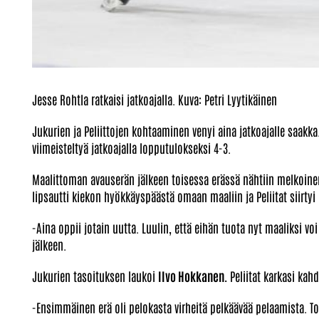
Jesse Rohtla ratkaisi jatkoajalla. Kuva: Petri Lyytikäinen
Jukurien ja Peliittojen kohtaaminen venyi aina jatkoajalle saakka
viimeisteltyä jatkoajalla lopputulokseksi 4-3.
Maalittoman avauserän jälkeen toisessa erässä nähtiin melkoine
lipsautti kiekon hyökkäyspäästä omaan maaliin ja Peliitat siirtyi
-Aina oppii jotain uutta. Luulin, että eihän tuota nyt maaliksi vo
jälkeen.
Jukurien tasoituksen laukoi
IIvo Hokkanen.
Peliitat karkasi kah
-Ensimmäinen erä oli pelokasta virheitä pelkäävää pelaamista. Toi