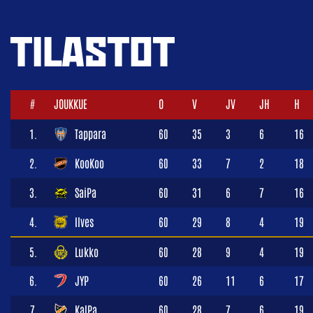
TILASTOT
#
JOUKKUE
O
V
JV
JH
H
1.
Tappara
60
35
3
6
16
2.
KooKoo
60
33
7
2
18
3.
SaiPa
60
31
6
7
16
4.
Ilves
60
29
8
4
19
5.
Lukko
60
28
9
4
19
6.
JYP
60
26
11
6
17
7.
KalPa
60
28
7
6
19