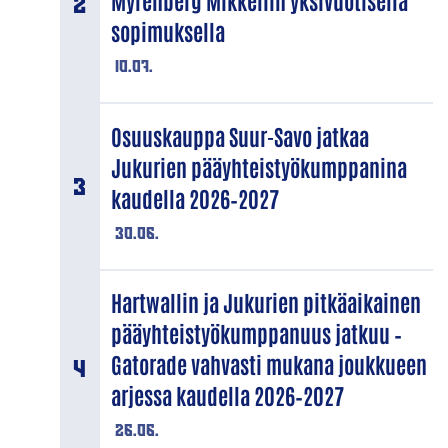
Myrenberg Mikkeliin yksivuotisella
sopimuksella
10.07.
Osuuskauppa Suur-Savo jatkaa
Jukurien pääyhteistyökumppanina
kaudella 2026–2027
30.06.
Hartwallin ja Jukurien pitkäaikainen
pääyhteistyökumppanuus jatkuu –
Gatorade vahvasti mukana joukkueen
arjessa kaudella 2026–2027
26.06.