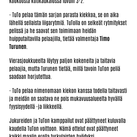
KooKoosta kotikaukalossa luvuin 3-2.
- TuTo pelaa tämän sarjan parasta kiekkoa, se on aika
lähellä sellaista liigarytmiä. TuTolla on selkeät rytmitykset
pelissä ja he saavat sen toimimaan heidän
huipputaitavilla pelaajilla, tietää valmentaja
Timo
Turunen
.
Vierasjoukkueelta löytyy paljon kokeneita ja taitavia
pelaajia, mutta Turunen tietää, millä tavoin TuTon peliä
saadaan horjutettua.
- TuTo pelaa nimenomaan kiekon kanssa todella taitavasti
ja meidän on saatava ne pois mukavuusalueelta hyvällä
fyysisyydellä -ja liikkeellä.
Jukureiden ja TuTon kamppailut ovat päättyneet kuluvalla
kaudella TuTon voittoon. Nämä ottelut ovat päättyneet
kaikki maalin erolla turkulaisten hyödyksi.