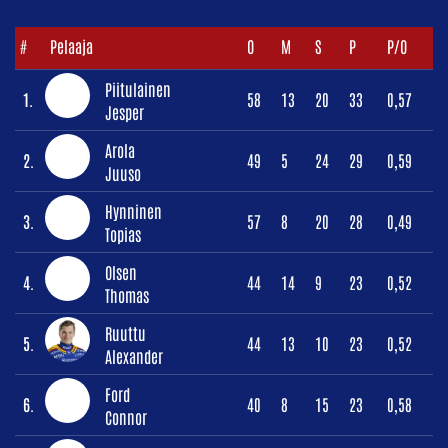
#
Pelaaja
O
M
S
P
P/O
Piitulainen
1.
58
13
20
33
0,57
Jesper
Arola
2.
49
5
24
29
0,59
Juuso
Hynninen
3.
57
8
20
28
0,49
Topias
Olsen
4.
44
14
9
23
0,52
Thomas
Ruuttu
5.
44
13
10
23
0,52
Alexander
Ford
6.
40
8
15
23
0,58
Connor