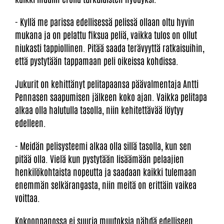
- Kyllä me parissa edellisessä pelissä ollaan oltu hyvin
mukana ja on pelattu fiksua peliä, vaikka tulos on ollut
niukasti tappiollinen. Pitää saada terävyyttä ratkaisuihin,
että pystytään tappamaan peli oikeissa kohdissa.
Jukurit on kehittänyt pelitapaansa päävalmentaja Antti
Pennasen saapumisen jälkeen koko ajan. Vaikka pelitapa
alkaa olla halutulla tasolla, niin kehitettävää löytyy
edelleen.
- Meidän pelisysteemi alkaa olla sillä tasolla, kun sen
pitää olla. Vielä kun pystytään lisäämään pelaajien
henkilökohtaista nopeutta ja saadaan kaikki tulemaan
enemmän selkärangasta, niin meitä on erittäin vaikea
voittaa.
Kokoonpanossa ei suuria muutoksia nähdä edelliseen