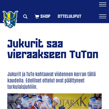
Navi
OTTELULIPUT
Navi
Jukurit saa
vieraakseen TuTon
Jukurit ja TuTo kohtaavat viidennen kerran tällä
kaudella. Edelliset ottelut ovat päättyneet
turkulaisjuhliin.