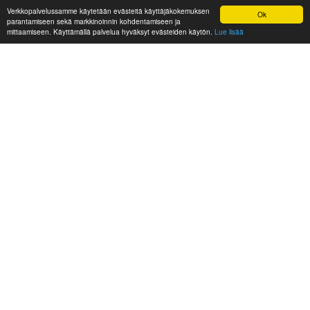
Verkkopalvelussamme käytetään evästeitä käyttäjäkokemuksen
Ok
parantamiseen sekä markkinoinnin kohdentamiseen ja
mittaamiseen. Käyttämällä palvelua hyväksyt evästeiden käytön.
Lue lisää