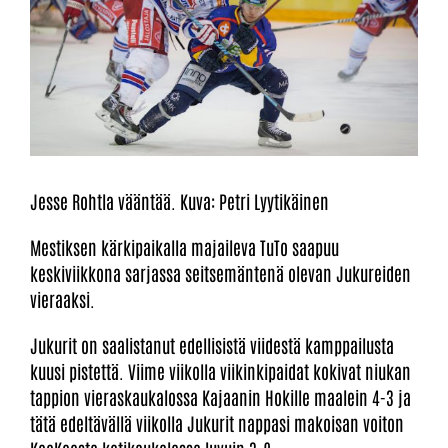
Jesse Rohtla vääntää. Kuva: Petri Lyytikäinen
Mestiksen kärkipaikalla majaileva TuTo saapuu
keskiviikkona sarjassa seitsemäntenä olevan Jukureiden
vieraaksi.
Jukurit on saalistanut edellisistä viidestä kamppailusta
kuusi pistettä. Viime viikolla viikinkipaidat kokivat niukan
tappion vieraskaukalossa Kajaanin Hokille maalein 4-3 ja
tätä edeltävällä viikolla Jukurit nappasi makoisan voiton