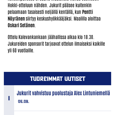
Hokki-otteluun nähden. Jukurit pääsee kuitenkin
pelaamaan tasaisesti neljällä kentällä, kun
Pentti
Nöyränen
siirtyy keskushyökkääjäksi. Maalilla aloittaa
Oskari Setänen
.
Ottelu Kalevankankaan jäähallissa alkaa klo 18.30.
Jukureiden sponsorit tarjoavat ottelun ilmaiseksi kaikille
yli 60 vuotiaille.
TUOREIMMAT UUTISET
Jukurit vahvistuu puolustaja Alex Lintuniemellä
06.08.