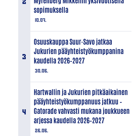
Myrenberg Mikkeliin yksivuotisella
sopimuksella
10.07.
Osuuskauppa Suur-Savo jatkaa
Jukurien pääyhteistyökumppanina
kaudella 2026–2027
30.06.
Hartwallin ja Jukurien pitkäaikainen
pääyhteistyökumppanuus jatkuu –
Gatorade vahvasti mukana joukkueen
arjessa kaudella 2026–2027
26.06.