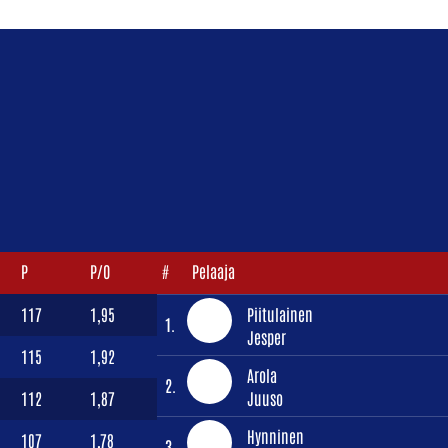
P
P/O
#
Pelaaja
117
1,95
Piitulainen
1.
Jesper
115
1,92
Arola
2.
112
1,87
Juuso
Hynninen
107
1,78
3.