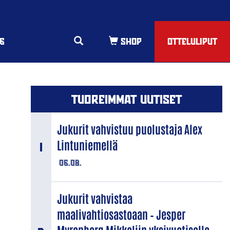
6
OTTELULIPUT
TUOREIMMAT UUTISET
Jukurit vahvistuu puolustaja Alex
Lintuniemellä
06.08.
Jukurit vahvistaa
maalivahtiosastoaan – Jesper