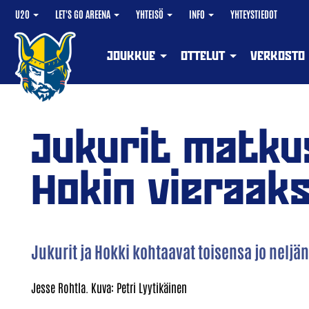
U20
LET'S GO AREENA
YHTEISÖ
INFO
YHTEYSTIEDOT
JOUKKUE
OTTELUT
VERKOSTO
Jukurit matku
Hokin vieraaks
Jukurit ja Hokki kohtaavat toisensa jo neljä
Jesse Rohtla. Kuva: Petri Lyytikäinen