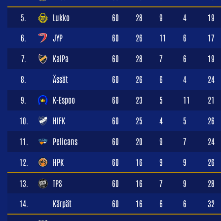
5.
Lukko
60
28
9
4
19
6.
JYP
60
26
11
6
17
7.
KalPa
60
28
7
6
19
8.
Ässät
60
26
6
4
24
9.
K-Espoo
60
23
5
11
21
10.
HIFK
60
25
4
5
26
11.
Pelicans
60
20
9
7
24
12.
HPK
60
16
9
9
26
13.
TPS
60
16
7
9
28
14.
Kärpät
60
16
6
6
32