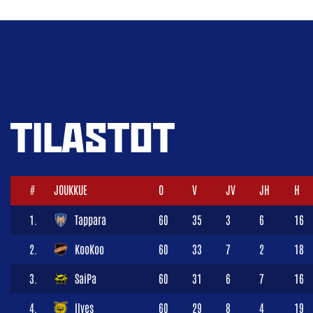
TILASTOT
#
JOUKKUE
O
V
JV
JH
H
1.
Tappara
60
35
3
6
16
2.
KooKoo
60
33
7
2
18
3.
SaiPa
60
31
6
7
16
4.
Ilves
60
29
8
4
19