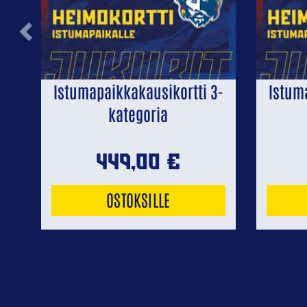
Previous
Istumapaikkakausikortti 3-
Istum
kategoria
449,00
€
OSTOKSILLE