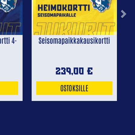
Next
tti 4-
Seisomapaikkakausikortti
239,00
€
OSTOKSILLE