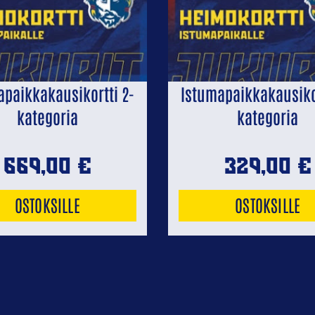
apaikkakausikortti 2-
Istumapaikkakausikor
kategoria
kategoria
669,00
€
329,00
€
OSTOKSILLE
OSTOKSILLE