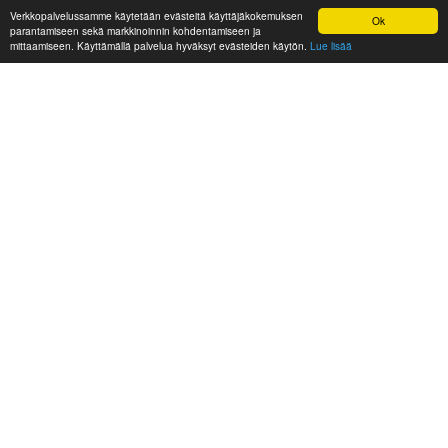
Verkkopalvelussamme käytetään evästeitä käyttäjäkokemuksen
Ok
parantamiseen sekä markkinoinnin kohdentamiseen ja
mittaamiseen. Käyttämällä palvelua hyväksyt evästeiden käytön.
Lue lisää