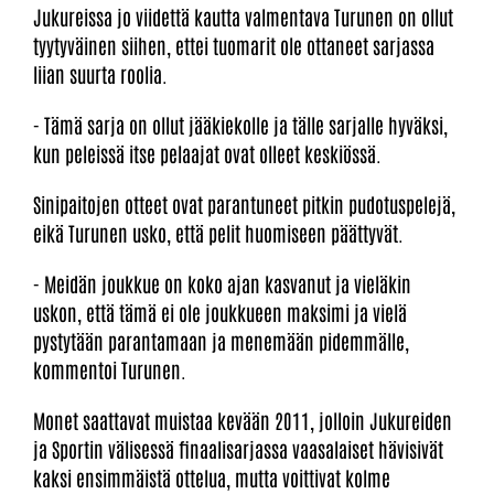
Jukureissa jo viidettä kautta valmentava Turunen on ollut
tyytyväinen siihen, ettei tuomarit ole ottaneet sarjassa
liian suurta roolia.
- Tämä sarja on ollut jääkiekolle ja tälle sarjalle hyväksi,
kun peleissä itse pelaajat ovat olleet keskiössä.
Sinipaitojen otteet ovat parantuneet pitkin pudotuspelejä,
eikä Turunen usko, että pelit huomiseen päättyvät.
- Meidän joukkue on koko ajan kasvanut ja vieläkin
uskon, että tämä ei ole joukkueen maksimi ja vielä
pystytään parantamaan ja menemään pidemmälle,
kommentoi Turunen.
Monet saattavat muistaa kevään 2011, jolloin Jukureiden
ja Sportin välisessä finaalisarjassa vaasalaiset hävisivät
kaksi ensimmäistä ottelua, mutta voittivat kolme