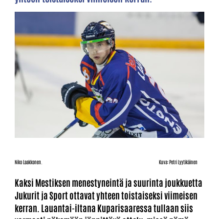
Niko Laakkonen. Kuva: Petri Lyytikäinen
Kaksi Mestiksen menestyneintä ja suurinta joukkuetta
Jukurit ja Sport ottavat yhteen toistaiseksi viimeisen
kerran. Lauantai-iltana Kuparisaaressa tullaan siis