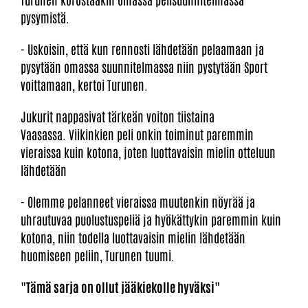
pysymistä.
- Uskoisin, että kun rennosti lähdetään pelaamaan ja
pysytään omassa suunnitelmassa niin pystytään Sport
voittamaan, kertoi Turunen.
Jukurit nappasivat tärkeän voiton tiistaina
Vaasassa. Viikinkien peli onkin toiminut paremmin
vieraissa kuin kotona, joten luottavaisin mielin otteluun
lähdetään
- Olemme pelanneet vieraissa muutenkin nöyrää ja
uhrautuvaa puolustuspeliä ja hyökättykin paremmin kuin
kotona, niin todella luottavaisin mielin lähdetään
huomiseen peliin, Turunen tuumi.
"Tämä sarja on ollut jääkiekolle hyväksi"