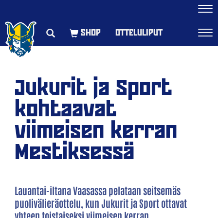
Navi
OTTELULIPUT
Navi
Jukurit ja Sport
kohtaavat
viimeisen kerran
Mestiksessä
Lauantai-iltana Vaasassa pelataan seitsemäs
puolivälieräottelu, kun Jukurit ja Sport ottavat
yhteen toistaiseksi viimeisen kerran.