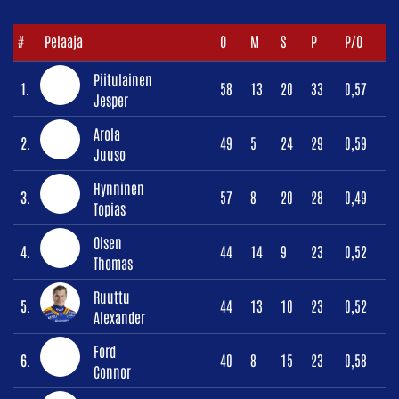
#
Pelaaja
O
M
S
P
P/O
Piitulainen
1.
58
13
20
33
0,57
Jesper
Arola
2.
49
5
24
29
0,59
Juuso
Hynninen
3.
57
8
20
28
0,49
Topias
Olsen
4.
44
14
9
23
0,52
Thomas
Ruuttu
5.
44
13
10
23
0,52
Alexander
Ford
6.
40
8
15
23
0,58
Connor