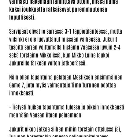
varmasti näkemään jännittävä ottelu, missä nämä
kaksi joukkuetta ratkaisevat paremmuutensa
lopullisesti.
Sarvipäät olivat jo sarjassa 3-1 tappiotilanteessa, mutta
viikinki ei ole luovuttanut missään vaiheessa. Jukurit
tasoitti sarjan voittamalla tiistaina Vaasassa luvuin 2-4
sekä torstaina Mikkelissä, kun Mikko Laine laukoi
Jukureille tärkeän voiton jatkoerässä.
Näin ollen lauantaina pelataan Mestiksen ensimmäinen
Game 7, jota myös valmentaja
Timo Turunen
odottaa
innokkaasti.
- Tietysti huikea tapahtuma tulossa ja oikein innokkaasti
mennään Vaasan iltaan pelaamaan.
Jukurit aikoo jatkaa siihen mihin torstain ottelussa jäi,
Turunen korostaakin omassa pelisuunnitelmassa