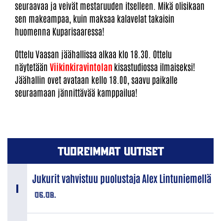
seuraavaa ja veivät mestaruuden itselleen. Mikä olisikaan
sen makeampaa, kuin maksaa kalavelat takaisin
huomenna Kuparisaaressa!
Ottelu Vaasan jäähallissa alkaa klo 18.30. Ottelu
näytetään
Viikinkiravintolan
kisastudiossa ilmaiseksi!
Jäähallin ovet avataan kello 18.00, saavu paikalle
seuraamaan jännittävää kamppailua!
TUOREIMMAT UUTISET
Jukurit vahvistuu puolustaja Alex Lintuniemellä
06.08.