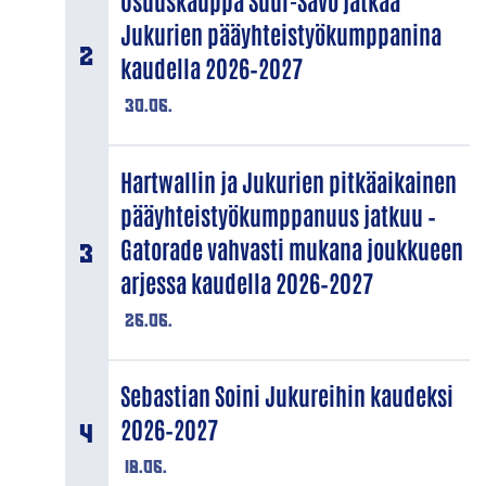
Osuuskauppa Suur-Savo jatkaa
Jukurien pääyhteistyökumppanina
kaudella 2026–2027
30.06.
Hartwallin ja Jukurien pitkäaikainen
pääyhteistyökumppanuus jatkuu –
Gatorade vahvasti mukana joukkueen
arjessa kaudella 2026–2027
26.06.
Sebastian Soini Jukureihin kaudeksi
2026–2027
18.06.