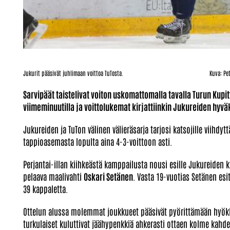
Jukurit pääsivät juhlimaan voittoa TuTosta. Kuva: Petri Ly
Sarvipäät taistelivat voiton uskomattomalla tavalla Turun Kupi
viimeminuutilla ja voittolukemat kirjattiinkin Jukureiden hyväk
Jukureiden ja TuTon välinen välieräsarja tarjosi katsojille viihdyt
tappioasemasta lopulta aina 4-3-voittoon asti.
Perjantai-illan kiihkeästä kamppailusta nousi esille Jukureiden 
pelaava maalivahti
Oskari Setänen
. Vasta 19-vuotias Setänen esit
39 kappaletta.
Ottelun alussa molemmat joukkueet pääsivät pyörittämään hyökkä
turkulaiset kuluttivat jäähypenkkiä ahkerasti ottaen kolme kah