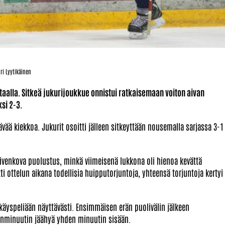
ytikäinen
ttaalla. Sitkeä jukurijoukkue onnistui ratkaisemaan voiton aivan
si 2-3.
tävää kiekkoa. Jukurit osoitti jälleen sitkeyttään nousemalla sarjassa 3-1
kivenkova puolustus, minkä viimeisenä lukkona oli hienoa kevättä
ti ottelun aikana todellisia huipputorjuntoja, yhteensä torjuntoja kertyi
yspeliään näyttävästi. Ensimmäisen erän puolivälin jälkeen
denminuutin jäähyä yhden minuutin sisään.