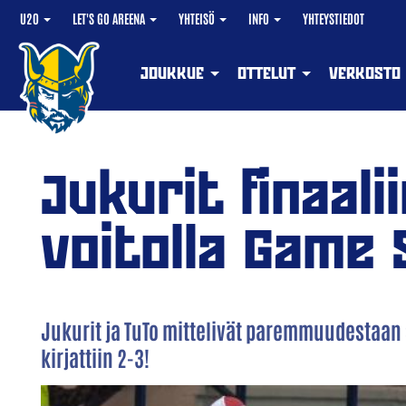
U20
LET'S GO AREENA
YHTEISÖ
INFO
YHTEYSTIEDOT
JOUKKUE
OTTELUT
VERKOSTO
Jukurit finaali
voitolla Game 
Jukurit ja TuTo mittelivät paremmuudestaan
kirjattiin 2-3!