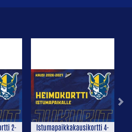
Next
tti 2-
Istumapaikkakausikortti 4-