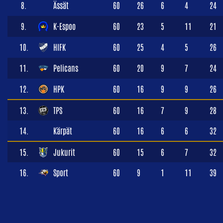
8.
Ässät
60
26
6
4
24
9.
K-Espoo
60
23
5
11
21
10.
HIFK
60
25
4
5
26
11.
Pelicans
60
20
9
7
24
12.
HPK
60
16
9
9
26
13.
TPS
60
16
7
9
28
14.
Kärpät
60
16
6
6
32
15.
Jukurit
60
15
6
7
32
16.
Sport
60
9
1
11
39