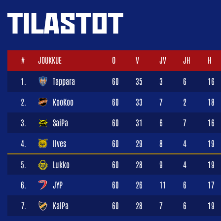
TILASTOT
#
JOUKKUE
O
V
JV
JH
H
1.
Tappara
60
35
3
6
16
2.
KooKoo
60
33
7
2
18
3.
SaiPa
60
31
6
7
16
4.
Ilves
60
29
8
4
19
5.
Lukko
60
28
9
4
19
6.
JYP
60
26
11
6
17
7.
KalPa
60
28
7
6
19