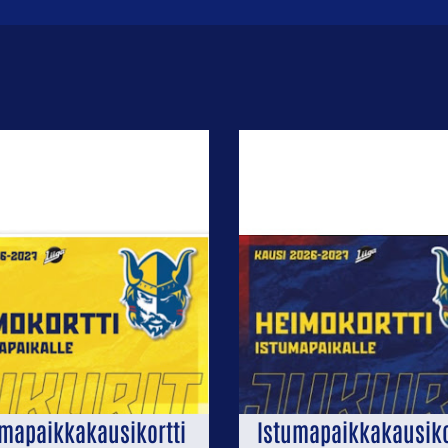
mapaikkakausikortti
Istumapaikkakausikor