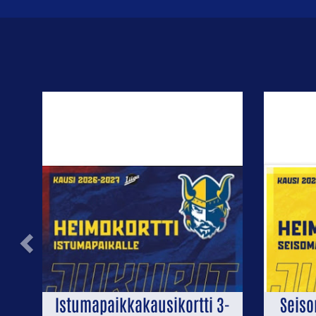
Previous
Istumapaikkakausikortti 3-
Seiso