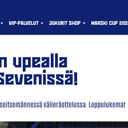
VIP-PALVELUT
JUKURIT SHOP
MARSKI CUP 202
in upealla
Sevenissä!
 seitsemännessä välieräottelussa. Loppulukemat