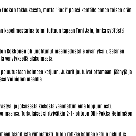
 Tuokon
taklauksesta, mutta "Rodi" palasi kentälle ennen toisen erän
an kapelimestarina toimi tuttuun tapaan
Toni Jalo
, jonka syötöstä
ton Kokkonen
oli unohtunut maalinedustalle aivan yksin. Setänen
a venytyksellä alakulmasta.
 peluutustaan kolmeen ketjuun. Jukurit joutuivat ottamaan jäähyjä ja
Vesa Vainiolan
maalilla.
ivistyä, ja jokaisesta kiekosta väännettiin aina loppuun asti.
voimaansa. Turkulaiset siirtyivätkin 2-1-johtoon
Olli-Pekka Heinimäen
emaan tasoitusta vimmatusti. TuTon rohkea kolmen ketjun peluutus