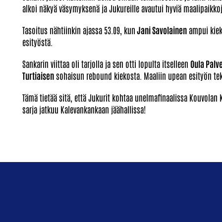
alkoi näkyä väsymyksenä ja Jukureille avautui hyviä maalipaikkoj
Tasoitus nähtiinkin ajassa 53.09, kun
Jani Savolainen
ampui kiek
esityöstä.
Sankarin viittaa oli tarjolla ja sen otti lopulta itselleen
Oula Palv
Turtiaisen
sohaisun rebound kiekosta. Maaliin upean esityön te
Tämä tietää sitä, että Jukurit kohtaa unelmafinaalissa Kouvolan
sarja jatkuu Kalevankankaan jäähallissa!