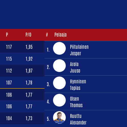
P
P/O
#
Pelaaja
117
1,95
Piitulainen
1.
Jesper
115
1,92
Arola
2.
112
1,87
Juuso
Hynninen
107
1,78
3.
Topias
106
1,77
Olsen
4.
Thomas
106
1,77
Ruuttu
104
1,73
5.
Alexander