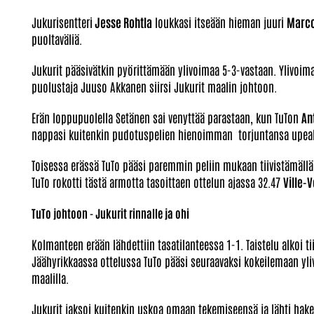
Jukurisentteri
Jesse Rohtla
loukkasi itseään hieman juuri
Marco
puoltaväliä.
Jukurit pääsivätkin pyörittämään ylivoimaa 5-3-vastaan. Ylivoim
puolustaja Juuso Akkanen siirsi Jukurit maalin johtoon.
Erän loppupuolella Setänen sai venyttää parastaan, kun TuTon
An
nappasi kuitenkin pudotuspelien hienoimman torjuntansa upeall
Toisessa erässä TuTo pääsi paremmin peliin mukaan tiivistämällä
TuTo rokotti tästä armotta tasoittaen ottelun ajassa 32.47
Ville-
TuTo johtoon - Jukurit rinnalle ja ohi
Kolmanteen erään lähdettiin tasatilanteessa 1-1. Taistelu alkoi ti
Jäähyrikkaassa ottelussa TuTo pääsi seuraavaksi kokeilemaan yli
maalilla.
Jukurit jaksoi kuitenkin uskoa omaan tekemiseensä ja lähti hak