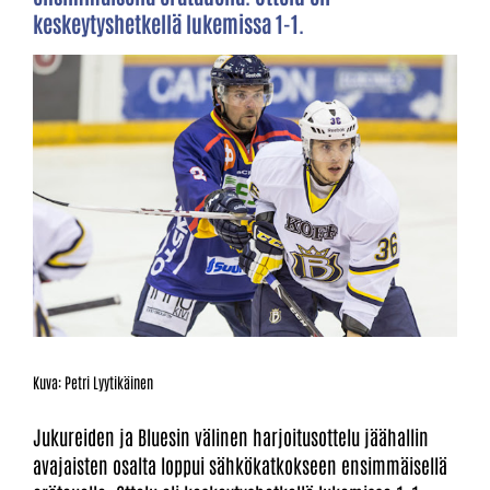
keskeytyshetkellä lukemissa 1-1.
Kuva: Petri Lyytikäinen
Jukureiden ja Bluesin välinen harjoitusottelu jäähallin
avajaisten osalta loppui sähkökatkokseen ensimmäisellä