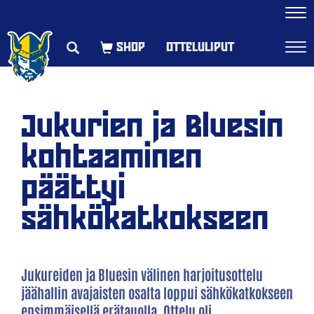
Navi
OTTELULIPUT
Navi
Jukurien ja Bluesin
kohtaaminen
päättyi
sähkökatkokseen
Jukureiden ja Bluesin välinen harjoitusottelu
jäähallin avajaisten osalta loppui sähkökatkokseen
ensimmäisellä erätauolla. Ottelu oli