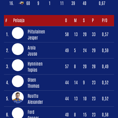
16.
60
9
1
11
39
40
0,67
#
Pelaaja
O
M
S
P
P/O
Piitulainen
1.
58
13
20
33
0,57
Jesper
Arola
2.
49
5
24
29
0,59
Juuso
Hynninen
3.
57
8
20
28
0,49
Topias
Olsen
4.
44
14
9
23
0,52
Thomas
Ruuttu
5.
44
13
10
23
0,52
Alexander
Ford
6.
40
8
15
23
0,58
Connor