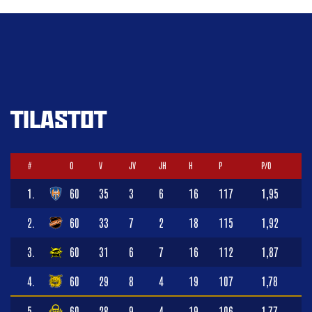
TILASTOT
#
O
V
JV
JH
H
P
P/O
1.
60
35
3
6
16
117
1,95
2.
60
33
7
2
18
115
1,92
3.
60
31
6
7
16
112
1,87
4.
60
29
8
4
19
107
1,78
5.
60
28
9
4
19
106
1,77