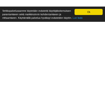
Verkkopalvelussamme käytetään evästeitä käyttäjäkokemuksen
Ok
parantamiseen sekä markkinoinnin kohdentamiseen ja
mittaamiseen. Käyttämällä palvelua hyväksyt evästeiden käytön.
Lue lisää