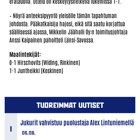
erätauolla. Ottelu oli keskeytyshetkellä lukemissa 1-1.
– Nöyrä anteeksipyyntö yleisölle tämän tapahtuman
johdosta. Pääkatkaisija hajosi, eikä sitä saatu korjattua
säällisessä ajassa, Mikkelin Jäähalli Oy:n toimitusjohtaja
Anssi Kaipainen pahoitteli Länsi-Savossa.
Maalintekijät:
0-1 Hirschovits (Widing, Rinkinen)
1-1 Juntheikki (Koskinen)
TUOREIMMAT UUTISET
Jukurit vahvistuu puolustaja Alex Lintuniemellä
06.08.