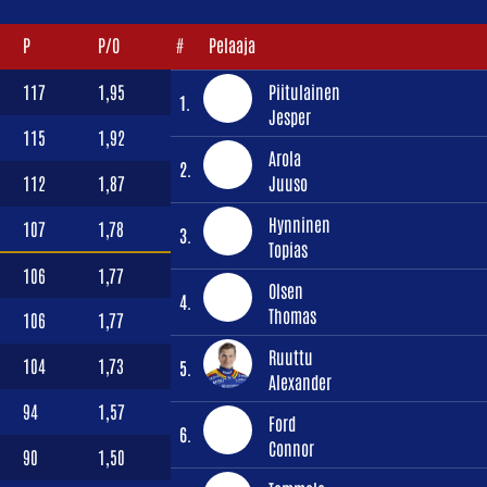
P
P/O
#
Pelaaja
117
1,95
Piitulainen
1.
Jesper
115
1,92
Arola
2.
112
1,87
Juuso
Hynninen
107
1,78
3.
Topias
106
1,77
Olsen
4.
Thomas
106
1,77
Ruuttu
104
1,73
5.
Alexander
94
1,57
Ford
6.
Connor
90
1,50