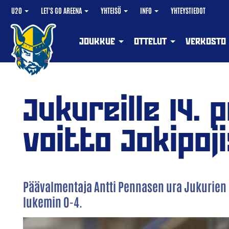
U20
LET'S GO AREENA
YHTEISÖ
INFO
YHTEYSTIEDOT
JOUKKUE
OTTELUT
VERKOSTO
Jukureille 14. 
voitto Jokipoj
Päävalmentaja Antti Pennasen ura Jukurien p
lukemin 0-4.