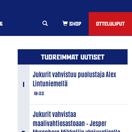
6
OTTELULIPUT
TUOREIMMAT UUTISET
Jukurit vahvistuu puolustaja Alex
Lintuniemellä
18:22
Jukurit vahvistaa
maalivahtiosastoaan – Jesper