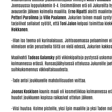
Joensuussa loppulukemin 0-4. Ensimmäinen erä oli Jukureilta hyv
avauserän jälkeen kolmella maalilla.
Erno Ripatti
aloitti maalinte
Petteri Purolinna
ja
Ville Paalanen
. Jukurien toinen maali synty
tarjoilivat sellaiset syötöt, että
Toni Jalon
kelpasi toimittaa kie
Hokkanen
.
-Illan iso teema oli kurinalaisuus. Johtoasemassa pelaaminen e
viimeisen erän perusteella töitä on vielä edessä, Jukurien kakk
Maalivahti
Tadeas Galansky
piti viikinkipaitoja pystyssä uskomat
kolmannessa erässä. Runsasjäähyisessä ottelussa Jukureille jae
suihkukomennus väkivaltaisuudesta.
-Tade antoi joukkueelle mahdollisuuden voittaa.
Joonas Koskisen
kaunis maali oli kosmetiikkaa kolmannessa eräs
huudot joukkueen kopissa raikasivat ottelun jälkeen.
-Viisi huutoa. Kolme pisteille, yksi Epin maalille ja yksi Taden no