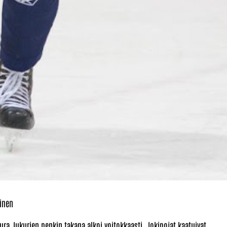
äinen
ura Jukurien penkin takana alkoi voitokkaasti. Jokipojat kaatuivat