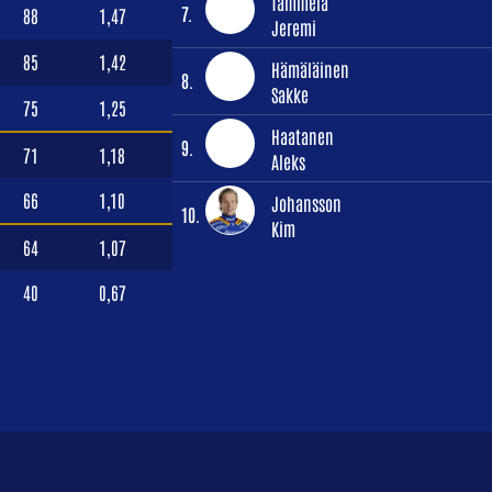
Tammela
7.
88
1,47
Jeremi
85
1,42
Hämäläinen
8.
Sakke
75
1,25
Haatanen
9.
71
1,18
Aleks
66
1,10
Johansson
10.
Kim
64
1,07
40
0,67