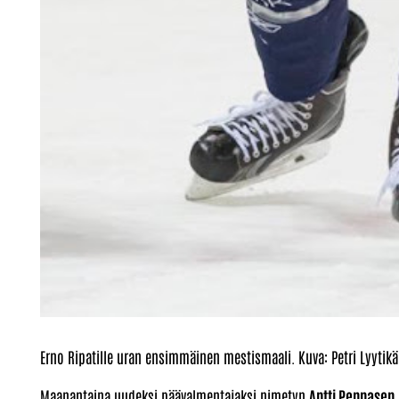
Erno Ripatille uran ensimmäinen mestismaali. Kuva: Petri Lyytik
Maanantaina uudeksi päävalmentajaksi nimetyn
Antti Pennasen