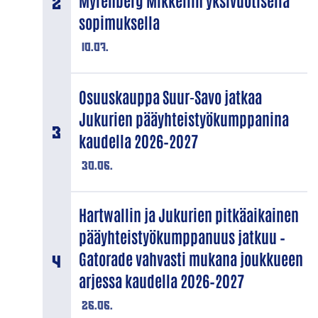
Myrenberg Mikkeliin yksivuotisella
sopimuksella
10.07.
Osuuskauppa Suur-Savo jatkaa
Jukurien pääyhteistyökumppanina
kaudella 2026–2027
30.06.
Hartwallin ja Jukurien pitkäaikainen
pääyhteistyökumppanuus jatkuu –
Gatorade vahvasti mukana joukkueen
arjessa kaudella 2026–2027
26.06.