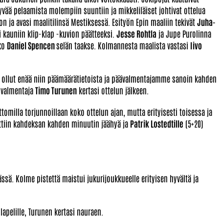
ää pelaamista molempiin suuntiin ja mikkeliläiset johtivat ottelua
on ja avasi maalitilinsä Mestiksessä. Esityön Epin maaliin tekivät
Juha-
i kauniin klip-klap -kuvion päätteeksi.
Jesse Rohtla
ja Jupe Purolinna
kko
Daniel Spencen
selän taakse. Kolmannesta maalista vastasi
Iivo
i ollut enää niin päämäärätietoista ja päävalmentajamme sanoin kahden
osvalmentaja
Timo Turunen
kertasi ottelun jälkeen.
tomilla torjunnoillaan koko ottelun ajan, mutta erityisesti toisessa ja
ttiin kahdeksan kahden minuutin jäähyä ja
Patrik Lostedtille
(5+20)
sä. Kolme pistettä maistui jukurijoukkueelle erityisen hyvältä ja
llapelille, Turunen kertasi nauraen.