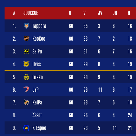
#
JOUKKUE
O
V
JV
JH
H
1.
Tappara
60
35
3
6
16
2.
KooKoo
60
33
7
2
18
3.
SaiPa
60
31
6
7
16
4.
Ilves
60
29
8
4
19
5.
Lukko
60
28
9
4
19
6.
JYP
60
26
11
6
17
7.
KalPa
60
28
7
6
19
8.
Ässät
60
26
6
4
24
9.
K-Espoo
60
23
5
11
21