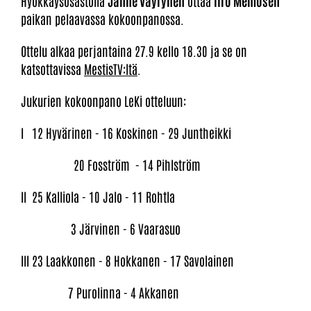
Hyökkäysosastolla
Janne Väyrynen
ottaa
IIro Memosen
paikan pelaavassa kokoonpanossa.
Ottelu alkaa perjantaina 27.9 kello 18.30 ja se on
katsottavissa
MestisTV:ltä
.
Jukurien kokoonpano LeKi otteluun:
I 12 Hyvärinen - 16 Koskinen - 29 Juntheikki
20 Fosström - 14 Pihlström
II 25 Kalliola - 10 Jalo - 11 Rohtla
3 Järvinen - 6 Vaarasuo
III 23 Laakkonen - 8 Hokkanen - 17 Savolainen
7 Purolinna - 4 Akkanen