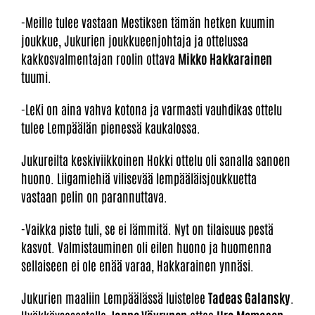
-Meille tulee vastaan Mestiksen tämän hetken kuumin
joukkue, Jukurien joukkueenjohtaja ja ottelussa
kakkosvalmentajan roolin ottava
Mikko Hakkarainen
tuumi.
-LeKi on aina vahva kotona ja varmasti vauhdikas ottelu
tulee Lempäälän pienessä kaukalossa.
Jukureilta keskiviikkoinen Hokki ottelu oli sanalla sanoen
huono. Liigamiehiä vilisevää lempääläisjoukkuetta
vastaan pelin on parannuttava.
-Vaikka piste tuli, se ei lämmitä. Nyt on tilaisuus pestä
kasvot. Valmistauminen oli eilen huono ja huomenna
sellaiseen ei ole enää varaa, Hakkarainen ynnäsi.
Jukurien maaliin Lempäälässä luistelee
Tadeas Galansky
.