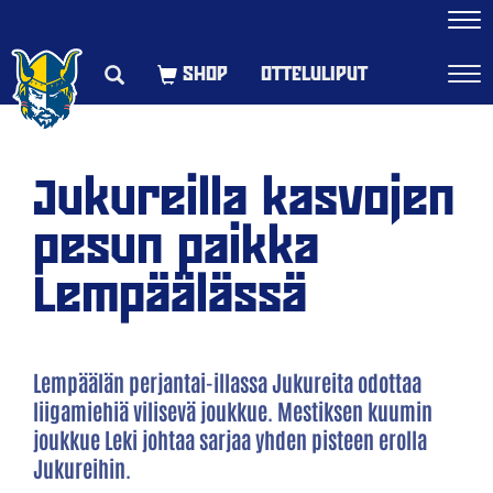
Navi
OTTELULIPUT
Navi
Jukureilla kasvojen
pesun paikka
Lempäälässä
Lempäälän perjantai-illassa Jukureita odottaa
liigamiehiä vilisevä joukkue. Mestiksen kuumin
joukkue Leki johtaa sarjaa yhden pisteen erolla
Jukureihin.