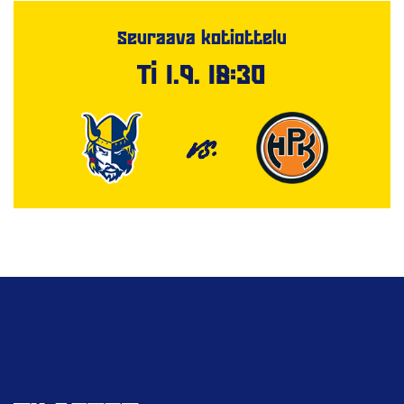
Seuraava kotiottelu
Ti 1.9. 18:30
VS.