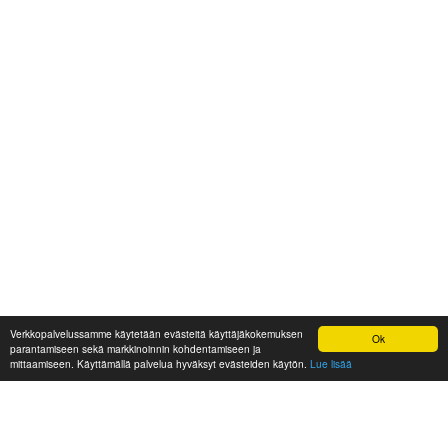
Verkkopalvelussamme käytetään evästeitä käyttäjäkokemuksen
Ok
parantamiseen sekä markkinoinnin kohdentamiseen ja
mittaamiseen. Käyttämällä palvelua hyväksyt evästeiden käytön.
Lue lisää