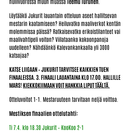
huilivuorossa muun muassa
Teemu Turunen
.
Löytääkö Jukurit lauantain otteluun aseet hallitsevan
mestarin kaatamiseen? Heiluvatko maaliverkot kentän
molemmissa päissä? Ratkaisevatko erikoistilanteet vai
maalivahtipeli voiton? Viilataanko kokoonpanoja
uudelleen? Nähdäänkö Kalevankankaalla yli 3000
katsojaa?
KATSE LIIGAAN – JUKURIT TARVITSEE KAIKKIEN TUEN
FINAALEISSA. 3. FINAALI LAUANTAINA KLO 17.00. HALLILLE
MARS!
KIEKKOKIIMAAN VOIT HANKKIA LIPUT TÄÄLTÄ.
Otteluvoitot 1-1. Mestaruuteen tarvitaan neljä voittoa.
Mestiksen finaalien ottelutahti:
Ti 7.4. klo 18.30 Jukurit – KooKoo 2-1