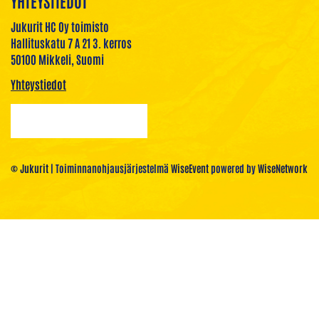
YHTEYSTIEDOT
Jukurit HC Oy toimisto
Hallituskatu 7 A 21 3. kerros
50100 Mikkeli, Suomi
Yhteystiedot
© Jukurit
| Toiminnanohjausjärjestelmä
WiseEvent
powered by
WiseNetwork