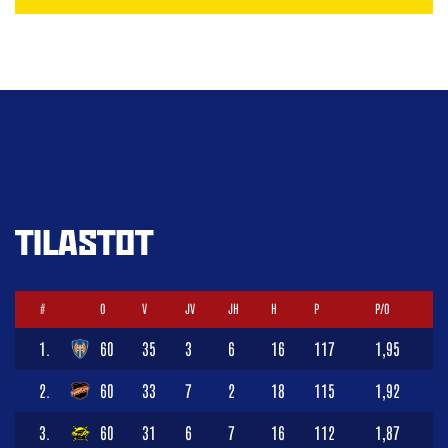
TILASTOT
#
O
V
JV
JH
H
P
P/O
1.
60
35
3
6
16
117
1,95
2.
60
33
7
2
18
115
1,92
3.
60
31
6
7
16
112
1,87