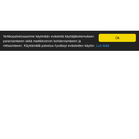
Verkkopalvelussamme käytetään evästeitä käyttäjäkokemuksen
Ok
parantamiseen sekä markkinoinnin kohdentamiseen ja
mittaamiseen. Käyttämällä palvelua hyväksyt evästeiden käytön.
Lue lisää