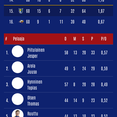
15.
60
15
6
7
32
64
1,07
16.
60
9
1
11
39
40
0,67
#
Pelaaja
O
M
S
P
P/O
Piitulainen
1.
58
13
20
33
0,57
Jesper
Arola
2.
49
5
24
29
0,59
Juuso
Hynninen
3.
57
8
20
28
0,49
Topias
Olsen
4.
44
14
9
23
0,52
Thomas
Ruuttu
5.
44
13
10
23
0,52