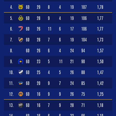
4.
60
29
8
4
19
107
1,78
5.
60
28
9
4
19
106
1,77
6.
60
26
11
6
17
106
1,77
7.
60
28
7
6
19
104
1,73
8.
60
26
6
4
24
94
1,57
9.
60
23
5
11
21
90
1,50
10.
60
25
4
5
26
88
1,47
11.
60
20
9
7
24
85
1,42
12.
60
16
9
9
26
75
1,25
13.
60
16
7
9
28
71
1,18
14.
60
16
6
6
32
66
1,10