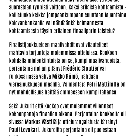
suorastaan rynnisti voittoon. Kaksi erilaista kohtaamista –
kallistuuko kelkka jompaankumpaan suuntaan lauantaina
Kalevankankaalla vai nähdäänkö kolmannesta
kohtaamisesta täysin erilainen finaaliparin taistelu?
Finalistijoukkueiden maalivahdit ovat vilautelleet
mahtavia torjuntoja molemmissa otteluissa. KooKoon
kohdalla mielenkiintoista on se, kumpi maalivahdeista,
perjantaina nollan pitänyt
Frédéric Cloutier
vai
runkosarjassa vahva
Mikko Rämö
, nähdään
vierasjoukkueen maalilla. Valmentaja
Petri Mattilalla
on
nyt mahdollisuus heittää ammeeseen kumpi tahansa.
Sekä Jukurit että KooKoo ovat molemmat viilanneet
kokoonpanoja finaalien aikana. Perjantaina KooKoolta oli
sivussa
Markus Västilä
ja ottelurangaistusta kärsinyt
Pauli Levokari
. Jukureilta perjantaina oli puolestaan