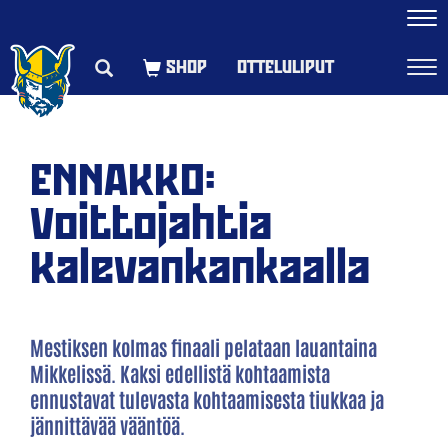
Navi
OTTELULIPUT
Navi
ENNAKKO:
Voittojahtia
Kalevankankaalla
Mestiksen kolmas finaali pelataan lauantaina
Mikkelissä. Kaksi edellistä kohtaamista
ennustavat tulevasta kohtaamisesta tiukkaa ja
jännittävää vääntöä.