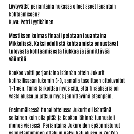
Löytyvätkö perjantaina hukassa olleet aseet lauantain
kohtaamiseen?
Kuva: Petri Lyytikäinen
Mestiksen kolmas finaali pelataan lauantaina
Mikkelissä. Kaksi edellistä kohtaamista ennustavat
tulevasta kohtaamisesta tiukkaa ja jännittävää
vääntöä.
KooKoo voitti perjantaina isännän ottein Jukurit
kotihallissaan lukemin 5-0, samalla tasoittaen otteluvoitot
1-1:een. Tämä tarkoittaa myös sitä, että finaalisarja on
vasta alussa ja jatkuu myös jännittävänä eteenpäin.
Ensimmäisessä finaaliottelussa Jukurit oli isäntänä
sellainen kuin olla pitää ja KooKoo lähinnä tunnusteli
menoa vieressä. Perjantaina Jukureiden epäonnistunut
valmistautuminen otteluun näkyi heti alussa ja KooKoo