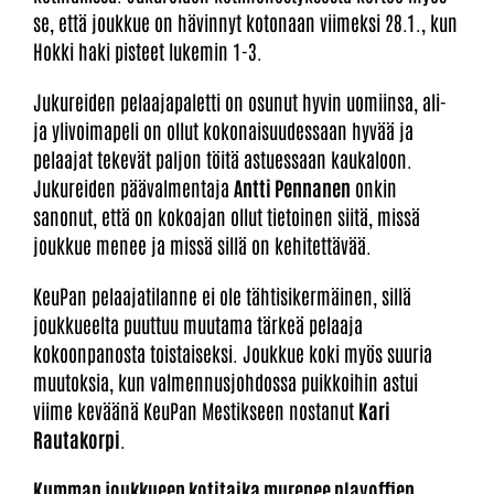
se, että joukkue on hävinnyt kotonaan viimeksi 28.1., kun
Hokki haki pisteet lukemin 1-3.
Jukureiden pelaajapaletti on osunut hyvin uomiinsa, ali-
ja ylivoimapeli on ollut kokonaisuudessaan hyvää ja
pelaajat tekevät paljon töitä astuessaan kaukaloon.
Jukureiden päävalmentaja
Antti Pennanen
onkin
sanonut, että on kokoajan ollut tietoinen siitä, missä
joukkue menee ja missä sillä on kehitettävää.
KeuPan pelaajatilanne ei ole tähtisikermäinen, sillä
joukkueelta puuttuu muutama tärkeä pelaaja
kokoonpanosta toistaiseksi. Joukkue koki myös suuria
muutoksia, kun valmennusjohdossa puikkoihin astui
viime keväänä KeuPan Mestikseen nostanut
Kari
Rautakorpi
.
Kumman joukkueen kotitaika murenee playoffien