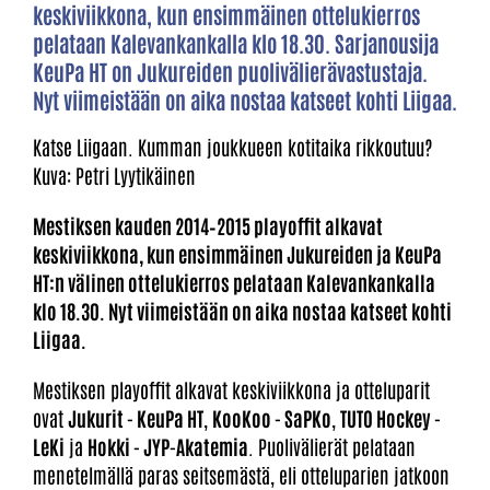
keskiviikkona, kun ensimmäinen ottelukierros
pelataan Kalevankankalla klo 18.30. Sarjanousija
KeuPa HT on Jukureiden puolivälierävastustaja.
Nyt viimeistään on aika nostaa katseet kohti Liigaa.
Katse Liigaan. Kumman joukkueen kotitaika rikkoutuu?
Kuva: Petri Lyytikäinen
Mestiksen kauden 2014–2015 playoffit alkavat
keskiviikkona, kun ensimmäinen Jukureiden ja KeuPa
HT:n välinen ottelukierros pelataan Kalevankankalla
klo 18.30. Nyt viimeistään on aika nostaa katseet kohti
Liigaa.
Mestiksen playoffit alkavat keskiviikkona ja otteluparit
ovat
Jukurit - KeuPa HT
,
KooKoo - SaPKo
,
TUTO Hockey -
LeKi
ja
Hokki - JYP-Akatemia
. Puolivälierät pelataan
menetelmällä paras seitsemästä, eli otteluparien jatkoon