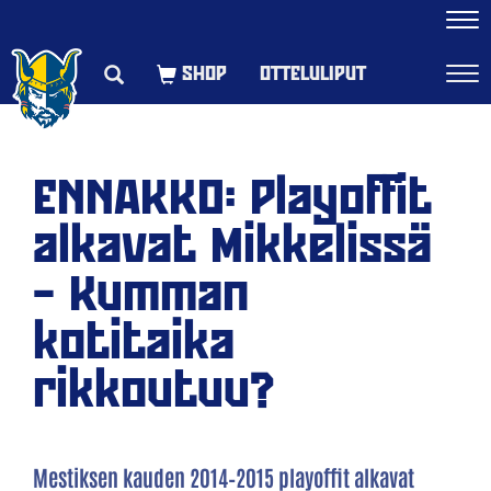
Navi
OTTELULIPUT
Navi
ENNAKKO: Playoffit
alkavat Mikkelissä
– Kumman
kotitaika
rikkoutuu?
Mestiksen kauden 2014–2015 playoffit alkavat