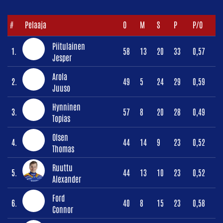
#
Pelaaja
O
M
S
P
P/O
Piitulainen
1.
58
13
20
33
0,57
Jesper
Arola
2.
49
5
24
29
0,59
Juuso
Hynninen
3.
57
8
20
28
0,49
Topias
Olsen
4.
44
14
9
23
0,52
Thomas
Ruuttu
5.
44
13
10
23
0,52
Alexander
Ford
6.
40
8
15
23
0,58
Connor