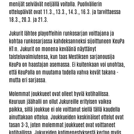
menijät selviävät neljällä voitolla. Puolivälierin
ottelupäivät ovat 11.3., 13.3., 14.3., 16.3. ja tarvittaessa
18.3., 20.3. ja 21.3.
Jukurit lähtee playoffeihin runkosarjan voittajana ja
kohtaa runkosarjassa kahdeksanneksi sijoittuneen KeuPa
HT:n. Jukurit on monena keväänä näyttänyt
taisteluvalmiutensa, kun taas Mestiksen sarjanousija
KeuPa on haastajan asemassa. Ei kuitenkaan voi unohtaa,
että KeuPalla on muutama todella vahva kevät takana -
mutta eri sarjassa.
Molemmat joukkueet ovat olleet hyviä kotihallissa.
Keuruun jäähalli on ollut Jukureille erityisen vaikea
paikka, sillä joukkue ei ole voittanut siellä tällä kaudella
ainuttakaan ottelua. Joukkueiden keskinäiset ottelut ovat
tasan 3-3, joten molemmat joukkueet ovat voittaneet
kotihallissa. Jukureiden kotimenestyksestä kertoo myös