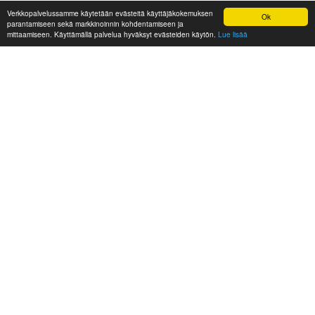
Verkkopalvelussamme käytetään evästeitä käyttäjäkokemuksen
Ok
parantamiseen sekä markkinoinnin kohdentamiseen ja
mittaamiseen. Käyttämällä palvelua hyväksyt evästeiden käytön.
Lue lisää