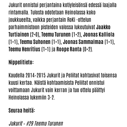
Jukurit onnistui perjantaina kotiyleisönsä edessä laajalla
rintamalla. Tulosta odotetaan Heinolassa koko
joukkueelta, vaikka perjantain RoKi -ottelun
parhaimmistoon pisteiden valossa lukeutuivat
Jaakko
Turtiainen
(2+0),
Teemu Turunen
(1+2),
Joonas Kalliola
(1+1),
Teemu Suhonen
(1+1),
Joonas Sammalmaa
(1+1),
Teemu Henritius
(1+1) ja
Roope Ranta
(0+2).
Nippelitieto:
Kaudella 2014–2015 Jukurit ja Peliitat kohtasivat toisensa
kuusi kertaa. Näistä kohtaamisista Peliitat onnistui
voittamaan Jukurit vain kerran ja tuo ottelu päättyi
Heinolassa lukemiin 3-2.
Seuraa heitä:
Jukurit – #29 Teemu Turunen