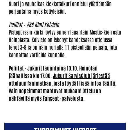
Nuori ja vauhdikas kiekkotaikuri onnistui yllättämään
perjantaina myös kotiyleisön.
Peliitat – #66 Kimi Koivisto
Pistepörssin kärki löytyy ennen lauantain Mestis-kierrosta
Heinolasta. Koivisto on iskenyt kahdeksassa ottelussa
tehot 3+8 ja on näin hurjalla 11 pisteellään pelaaja, jota
kannattaa vartioida kunnolla.
Peliitat - Jukurit lauantaina 10.10. Heinolan
jäähallissa klo 17.00.
Jukurit SarvisClub järjestää
otteluun fanimatkan, josta löydät lisää infoa täältä
.
Vain nopeimmat mahtuvat mukaan! Ottelu on
nähtävillä myös
Fanseat -palvelusta
.