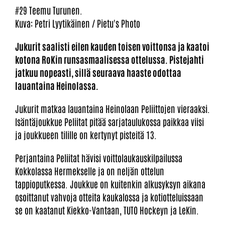
#29 Teemu Turunen.
Kuva: Petri Lyytikäinen / Pietu's Photo
Jukurit saalisti eilen kauden toisen voittonsa ja kaatoi
kotona RoKin runsasmaalisessa ottelussa. Pistejahti
jatkuu nopeasti, sillä seuraava haaste odottaa
lauantaina Heinolassa.
Jukurit matkaa lauantaina Heinolaan Peliittojen vieraaksi.
Isäntäjoukkue Peliitat pitää sarjataulukossa paikkaa viisi
ja joukkueen tilille on kertynyt pisteitä 13.
Perjantaina Peliitat hävisi voittolaukauskilpailussa
Kokkolassa Hermekselle ja on neljän ottelun
tappioputkessa. Joukkue on kuitenkin alkusyksyn aikana
osoittanut vahvoja otteita kaukalossa ja kotiotteluissaan
se on kaatanut Kiekko-Vantaan, TUTO Hockeyn ja LeKin.