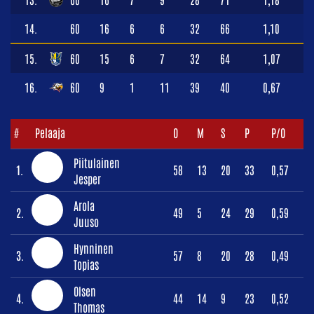
14.
60
16
6
6
32
66
1,10
15.
60
15
6
7
32
64
1,07
16.
60
9
1
11
39
40
0,67
#
Pelaaja
O
M
S
P
P/O
Piitulainen
1.
58
13
20
33
0,57
Jesper
Arola
2.
49
5
24
29
0,59
Juuso
Hynninen
3.
57
8
20
28
0,49
Topias
Olsen
4.
44
14
9
23
0,52
Thomas