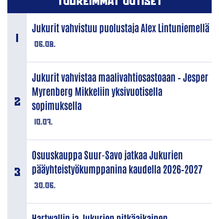
TUOREIMMAT UUTISET
Jukurit vahvistuu puolustaja Alex Lintuniemellä
06.08.
Jukurit vahvistaa maalivahtiosastoaan – Jesper
Myrenberg Mikkeliin yksivuotisella
sopimuksella
10.07.
Osuuskauppa Suur-Savo jatkaa Jukurien
pääyhteistyökumppanina kaudella 2026–2027
30.06.
Hartwallin ja Jukurien pitkäaikainen