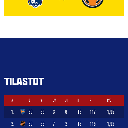
TILASTOT
#
O
V
JV
JH
H
P
P/O
1.
60
35
3
6
16
117
1,95
2.
60
33
7
2
18
115
1,92