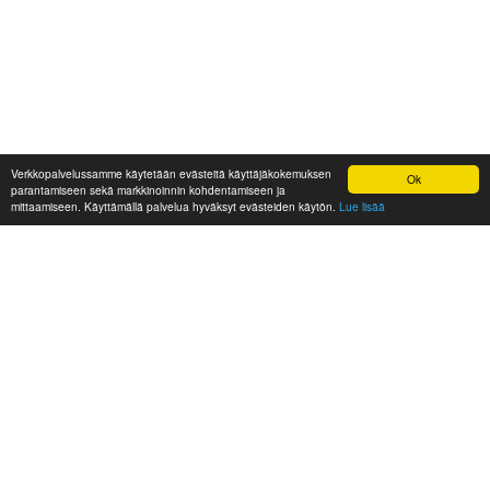
Verkkopalvelussamme käytetään evästeitä käyttäjäkokemuksen
Ok
parantamiseen sekä markkinoinnin kohdentamiseen ja
mittaamiseen. Käyttämällä palvelua hyväksyt evästeiden käytön.
Lue lisää