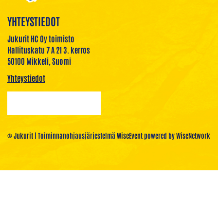
YHTEYSTIEDOT
Jukurit HC Oy toimisto
Hallituskatu 7 A 21 3. kerros
50100 Mikkeli, Suomi
Yhteystiedot
© Jukurit
| Toiminnanohjausjärjestelmä
WiseEvent
powered by
WiseNetwork