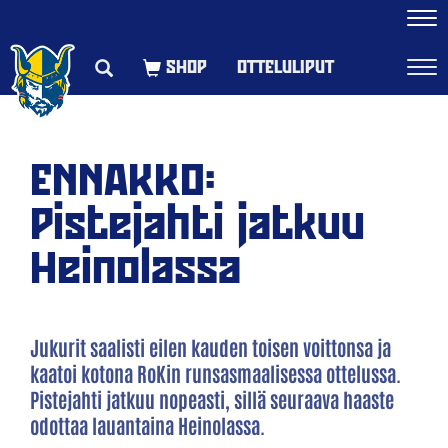
Navi
OTTELULIPUT
Navi
ENNAKKO:
Pistejahti jatkuu
Heinolassa
Jukurit saalisti eilen kauden toisen voittonsa ja
kaatoi kotona RoKin runsasmaalisessa ottelussa.
Pistejahti jatkuu nopeasti, sillä seuraava haaste
odottaa lauantaina Heinolassa.