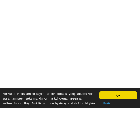
Verkkopalvelussamme käytetään evästeitä käyttäjäkokemuksen
Ok
parantamiseen sekä markkinoinnin kohdentamiseen ja
mittaamiseen. Käyttämällä palvelua hyväksyt evästeiden käytön.
Lue lisää