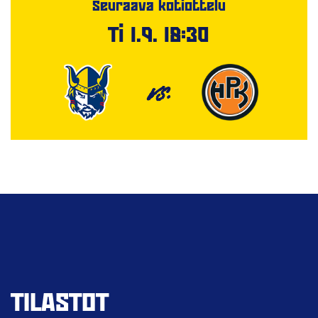
Seuraava kotiottelu
Ti 1.9. 18:30
VS.
TILASTOT