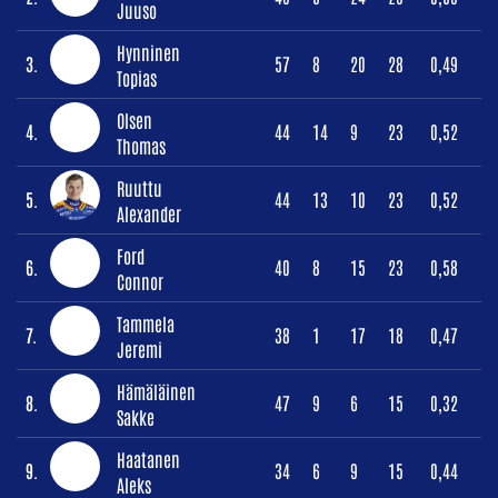
Juuso
Hynninen
3.
57
8
20
28
0,49
Topias
Olsen
4.
44
14
9
23
0,52
Thomas
Ruuttu
5.
44
13
10
23
0,52
Alexander
Ford
6.
40
8
15
23
0,58
Connor
Tammela
7.
38
1
17
18
0,47
Jeremi
Hämäläinen
8.
47
9
6
15
0,32
Sakke
Haatanen
9.
34
6
9
15
0,44
Aleks