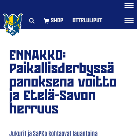
Navi
OTTELULIPUT
Navi
ENNAKKO:
Paikallisderbyssä
panoksena voitto
ja Etelä-Savon
herruus
Jukurit ja SaPKo kohtaavat lauantaina