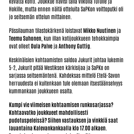
kevättä kohti. Joukkue hävisi tällä viikolla TUTOlle ja
Hokille, mutta ennen näitä otteluita SaPKon voittoputki oli
jo seitsemän ottelun mittainen.
Pässilauman tilastokärkenä loistavat
Mikko Nuutinen
ja
Teemu Suhonen
, kun illan kotijoukkueen tehokkaimpia
ovat olleet
Oula Palve
ja
Anthony Guttig
.
Keskinäisien kohtaamisten saldoa Jukurit johtaa lukemin
5-2, Jukurit pitää Mestiksen kärkisijaa ja SaPKo on
sarjassa seitsemäntenä. Kahdeksas mittelö Etelä-Savon
herruudesta ei kuitenkaan tule olemaan itsestäänselvyys
kummankaan joukkueen osalta.
Kumpi vie viimeisen kohtaamisen runkosarjassa?
Kohtaavatko joukkueet mahdollisesti
pudotuspeleissä? Siihen vastauksen ja vinkkiä saat
lauantaina Kalevankankaalla klo 17.00 alkaen.