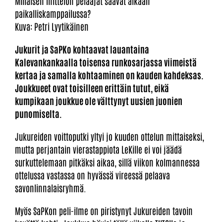
Millaisen mittelön pelaajat saavat aikaan
paikalliskamppailussa?
Kuva: Petri Lyytikäinen
Jukurit ja SaPKo kohtaavat lauantaina
Kalevankankaalla toisensa runkosarjassa viimeistä
kertaa ja samalla kohtaaminen on kauden kahdeksas.
Joukkueet ovat toisilleen erittäin tutut, eikä
kumpikaan joukkue ole välttynyt uusien juonien
punomiselta.
Jukureiden voittoputki yltyi jo kuuden ottelun mittaiseksi,
mutta perjantain vierastappiota LeKille ei voi jäädä
surkuttelemaan pitkäksi aikaa, sillä viikon kolmannessa
ottelussa vastassa on hyvässä vireessä pelaava
savonlinnalaisryhmä.
Myös SaPKon peli-ilme on piristynyt Jukureiden tavoin