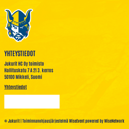
YHTEYSTIEDOT
Jukurit HC Oy toimisto
Hallituskatu 7 A 21 3. kerros
50100 Mikkeli, Suomi
Yhteystiedot
© Jukurit
| Toiminnanohjausjärjestelmä
WiseEvent
powered by
WiseNetwork