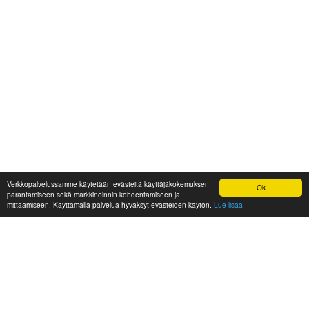
Verkkopalvelussamme käytetään evästeitä käyttäjäkokemuksen
Ok
parantamiseen sekä markkinoinnin kohdentamiseen ja
mittaamiseen. Käyttämällä palvelua hyväksyt evästeiden käytön.
Lue lisää