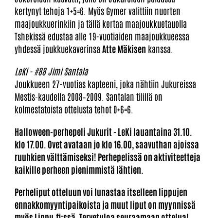
kertynyt tehoja 1+5=6. Myös Gymer valittiin nuorten
maajoukkuerinkiin ja tällä kertaa maajoukkuetauolla
Tshekissä edustaa alle 19-vuotiaiden maajoukkueessa
yhdessä joukkuekaverinsa
Atte Mäkisen
kanssa.
LeKi - #88
Jimi Santala
Joukkueen 27-vuotias kapteeni, joka nähtiin Jukureissa
Mestis-kaudella 2008–2009. Santalan tilillä on
kolmestatoista ottelusta tehot 0+6=6.
Halloween-perhepeli Jukurit - LeKi lauantaina 31.10.
klo 17.00. Ovet avataan jo klo 16.00, saavuthan ajoissa
ruuhkien välttämiseksi! Perhepelissä on aktiviteetteja
kaikille perheen pienimmistä lähtien.
Perheliput otteluun voi lunastaa itselleen lippujen
ennakkomyyntipaikoista ja muut liput on myynnissä
myös
Lippu.fi:ssä
. Tervetuloa seuraamaan ottelua!