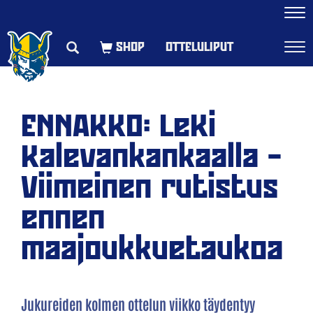
Navi
OTTELULIPUT
Navi
ENNAKKO: LeKi
Kalevankankaalla –
Viimeinen rutistus
ennen
maajoukkuetaukoa
Jukureiden kolmen ottelun viikko täydentyy