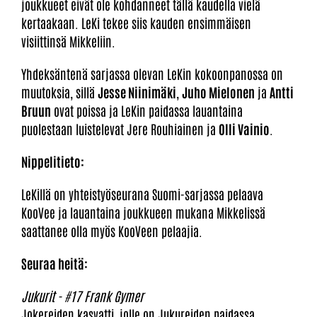
joukkueet eivät ole kohdanneet tällä kaudella vielä
kertaakaan. LeKi tekee siis kauden ensimmäisen
visiittinsä Mikkeliin.
Yhdeksäntenä sarjassa olevan LeKin kokoonpanossa on
muutoksia, sillä
Jesse Niinimäki
,
Juho Mielonen
ja
Antti
Bruun
ovat poissa ja LeKin paidassa lauantaina
puolestaan luistelevat Jere Rouhiainen ja
Olli Vainio
.
Nippelitieto:
LeKillä on yhteistyöseurana Suomi-sarjassa pelaava
KooVee ja lauantaina joukkueen mukana Mikkelissä
saattanee olla myös KooVeen pelaajia.
Seuraa heitä:
Jukurit - #17 Frank Gymer
Jokereiden kasvatti, jolle on Jukureiden paidassa