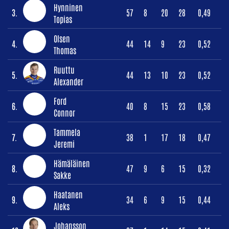
Hynninen
3.
57
8
20
28
0,49
Topias
Olsen
4.
44
14
9
23
0,52
Thomas
Ruuttu
5.
44
13
10
23
0,52
Alexander
Ford
6.
40
8
15
23
0,58
Connor
Tammela
7.
38
1
17
18
0,47
Jeremi
Hämäläinen
8.
47
9
6
15
0,32
Sakke
Haatanen
9.
34
6
9
15
0,44
Aleks
Johansson