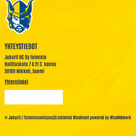
YHTEYSTIEDOT
Jukurit HC Oy toimisto
Hallituskatu 7 A 21 3. kerros
50100 Mikkeli, Suomi
Yhteystiedot
© Jukurit
| Toiminnanohjausjärjestelmä
WiseEvent
powered by
WiseNetwork