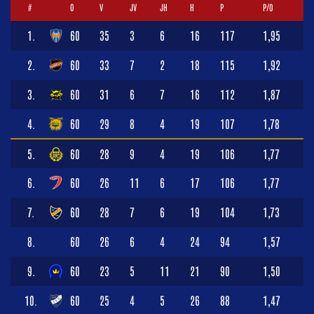
#
O
V
JV
JH
H
P
P/O
1.
60
35
3
6
16
117
1,95
2.
60
33
7
2
18
115
1,92
3.
60
31
6
7
16
112
1,87
4.
60
29
8
4
19
107
1,78
5.
60
28
9
4
19
106
1,77
6.
60
26
11
6
17
106
1,77
7.
60
28
7
6
19
104
1,73
8.
60
26
6
4
24
94
1,57
9.
60
23
5
11
21
90
1,50
10.
60
25
4
5
26
88
1,47