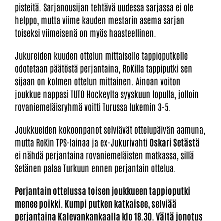
pisteitä. Sarjanousijan tehtävä uudessa sarjassa ei ole
helppo, mutta viime kauden mestarin asema sarjan
toiseksi viimeisenä on myös haasteellinen.
Jukureiden kuuden ottelun mittaiselle tappioputkelle
odotetaan päätöstä perjantaina, RoKilla tappiputki sen
sijaan on kolmen ottelun mittainen. Ainoan voiton
joukkue nappasi TUTO Hockeylta syyskuun lopulla, jolloin
rovaniemeläisryhmä voitti Turussa lukemin 3-5.
Joukkueiden kokoonpanot selviävät ottelupäivän aamuna,
mutta RoKin TPS-lainaa ja ex-Jukurivahti
Oskari Setästä
ei nähdä perjantaina rovaniemeläisten matkassa, sillä
Setänen palaa Turkuun ennen perjantain ottelua.
Perjantain ottelussa toisen joukkueen tappioputki
menee poikki. Kumpi putken katkaisee, selviää
perjantaina Kalevankankaalla klo 18.30.
Vältä jonotus