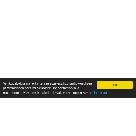
Verkkopalvelussamme käytetään evästeitä käyttäjäkokemuksen
Ok
parantamiseen sekä markkinoinnin kohdentamiseen ja
mittaamiseen. Käyttämällä palvelua hyväksyt evästeiden käytön.
Lue lisää