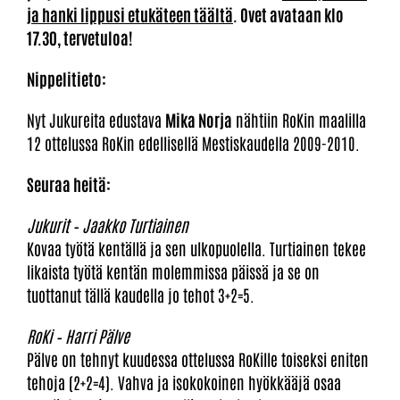
ja hanki lippusi etukäteen täältä
. Ovet avataan klo
17.30, tervetuloa!
Nippelitieto:
Nyt Jukureita edustava
Mika Norja
nähtiin RoKin maalilla
12 ottelussa RoKin edellisellä Mestiskaudella 2009-2010.
Seuraa heitä:
Jukurit – Jaakko Turtiainen
Kovaa työtä kentällä ja sen ulkopuolella. Turtiainen tekee
likaista työtä kentän molemmissa päissä ja se on
tuottanut tällä kaudella jo tehot 3+2=5.
RoKi – Harri Pälve
Pälve on tehnyt kuudessa ottelussa RoKille toiseksi eniten
tehoja (2+2=4). Vahva ja isokokoinen hyökkääjä osaa