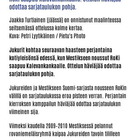
odottaa sarjataulukon pohja.
Jaakko Turtiainen (jäässä) on onnistunut maalinteossa
seitsemässä ottelussa kolme kertaa.
Kuva: Petri Lyytikäinen / Pietu's Photo
Jukurit kohtaa seuraavan haasteen perjantaina
kotiyleisönsä edessä, kun Mestikseen noussut RoKi
saapuu Kalevankankaalle. Ottelun häviäjää odottaa
sarjataulukon pohja.
Jukureiden ja Mestikseen Suomi-sarjasta nousseen RoKin
välillä on sarjataulukossa eroa pisteen verran. Perjantain
kierroksen kamppailun häviäjää odottaa sarjataulukon
viimeinen sija.
Viimeksi kaudella 2009–2010 Mestiksessä pelannut
rovaniemeläisryhmä kaipaa Jukureiden tavoin tililleen