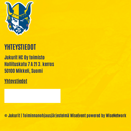
YHTEYSTIEDOT
Jukurit HC Oy toimisto
Hallituskatu 7 A 21 3. kerros
50100 Mikkeli, Suomi
Yhteystiedot
© Jukurit
| Toiminnanohjausjärjestelmä
WiseEvent
powered by
WiseNetwork