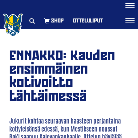
Navi
OTTELULIPUT
Navi
ENNAKKO: Kauden
ensimmäinen
kotivoitto
tähtäimessä
Jukurit kohtaa seuraavan haasteen perjantaina
kotiyleisönsä edessä, kun Mestikseen noussut
RoKi saapuu Kalevankankaalle. Ottelun häviäjää