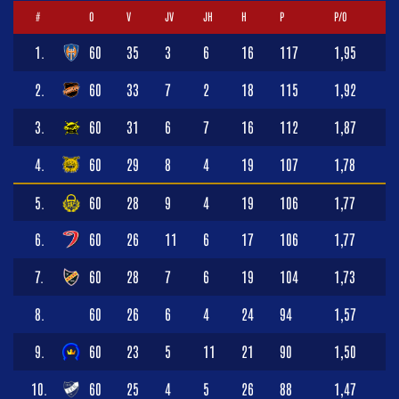
#
O
V
JV
JH
H
P
P/O
1.
60
35
3
6
16
117
1,95
2.
60
33
7
2
18
115
1,92
3.
60
31
6
7
16
112
1,87
4.
60
29
8
4
19
107
1,78
5.
60
28
9
4
19
106
1,77
6.
60
26
11
6
17
106
1,77
7.
60
28
7
6
19
104
1,73
8.
60
26
6
4
24
94
1,57
9.
60
23
5
11
21
90
1,50
10.
60
25
4
5
26
88
1,47